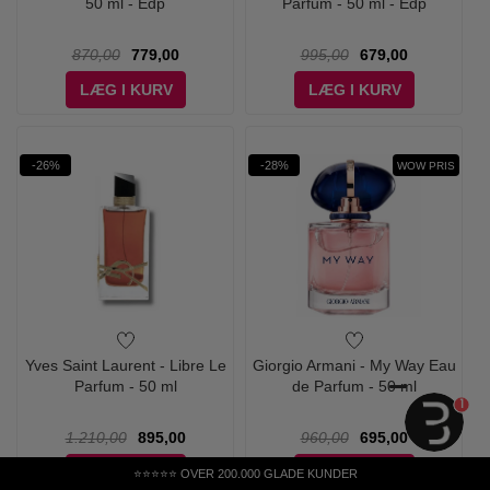
50 ml - Edp
Parfum - 50 ml - Edp
870,00
779,00
995,00
679,00
LÆG I KURV
LÆG I KURV
-26%
-28%
WOW PRIS
Yves Saint Laurent - Libre Le
Giorgio Armani - My Way Eau
Parfum - 50 ml
de Parfum - 50 ml
1
1.210,00
895,00
960,00
695,00
LÆG I KURV
LÆG I KURV
⭐⭐⭐⭐⭐ OVER 200.000 GLADE KUNDER