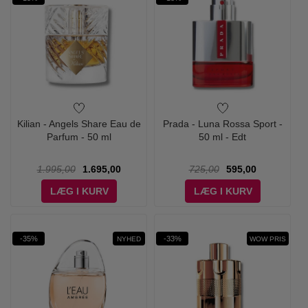
Kilian - Angels Share Eau de
Prada - Luna Rossa Sport -
Parfum - 50 ml
50 ml - Edt
1.995,00
1.695,00
725,00
595,00
LÆG I KURV
LÆG I KURV
-35%
-33%
NYHED
WOW PRIS