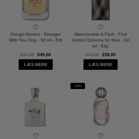
Giorgio Armani - Stronger
Abercrombie & Fitch - First
With You Only - 50 ml - Edt
Instinct Extreme for Men - 50
ml - Edp
625,00
549,00
500,00
239,00
LÆS MERE
LÆS MERE
-20%