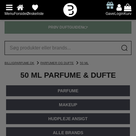
Menu
Forside
Ønskeliste
Gave
Login
Kurv
PRØV DUFTGUIDEN👉
BILLIGPARFUME.DK
PARFUMER OG DUFTE
50 ML
50 ML PARFUME & DUFTE
PARFUME
MAKEUP
HUDPLEJE ANSIGT
ALLE BRANDS