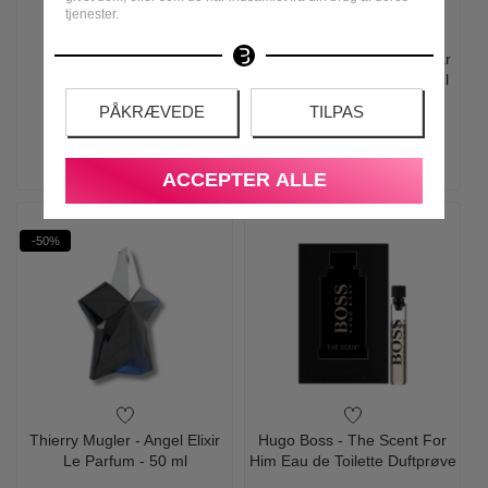
tjenester.
Old Spice - Deep Sea
Calvin Klein - Euphoria Solar
Deodorant - 50 ml
Elixir Eau de Parfum - 50 ml
PÅKRÆVEDE
TILPAS
59,00
39,00
710,00
479,00
LÆG I KURV
LÆG I KURV
ACCEPTER ALLE
-50%
Thierry Mugler - Angel Elixir
Hugo Boss - The Scent For
Le Parfum - 50 ml
Him Eau de Toilette Duftprøve