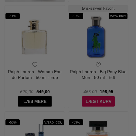
Ønskeskyen Favorit
-11%
-57%
WOW PRIS
Ralph Lauren - Woman Eau
Ralph Lauren - Big Pony Blue
de Parfum - 50 ml - Edp
Men - 50 ml - Edt
620,00
549,00
465,00
198,95
LÆS MERE
LÆG I KURV
-53%
-39%
VÆRDI 955,-