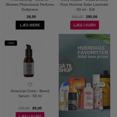
Women Pheromone Perfume
Pour Homme Solar Lavender
Duftprøve
- 50 ml - Edt
28,95
965,00
295,00
LÆS MERE
LÆG I KURV
-54%
American Crew - Beard
Serum - 50 ml
195,00
89,00
LÆG I KURV