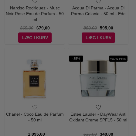
Narciso Rodriguez - Musc
Acqua Di Parma - Acqua Di
Noir Rose Eau de Parfum - 50
Parma Colonia - 50 ml - Edc
ml
865,00
679,00
880,00
595,00
LÆG I KURV
LÆG I KURV
-35%
WOW PRIS
Chanel - Coco Eau de Parfum
Estee Lauder - DayWear Anti
- 50 ml
Oxidant Creme SPF15 - 50 ml
1.095,00
535,00
349,00