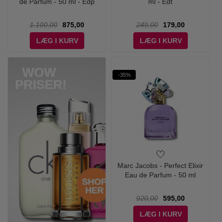
de Parfum - 50 ml - Edp
ml - Edt
1.100,00
875,00
249,00
179,00
LÆG I KURV
LÆG I KURV
-35%
Marc Jacobs - Perfect Elixir
Eau de Parfum - 50 ml
920,00
595,00
LÆG I KURV