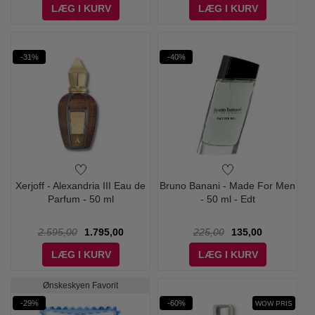
LÆG I KURV
LÆG I KURV
-31%
-40%
Xerjoff - Alexandria III Eau de
Bruno Banani - Made For Men
Parfum - 50 ml
- 50 ml - Edt
2.595,00
1.795,00
225,00
135,00
LÆG I KURV
LÆG I KURV
Ønskeskyen Favorit
-29%
-60%
WOW PRIS