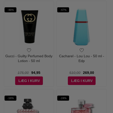
-46%
-47%
Gucci - Guilty Perfumed Body
Cacharel - Lou Lou - 50 ml -
Lotion - 50 ml
Edp
175,00
94,95
510,00
269,00
LÆG I KURV
LÆG I KURV
-16%
-24%