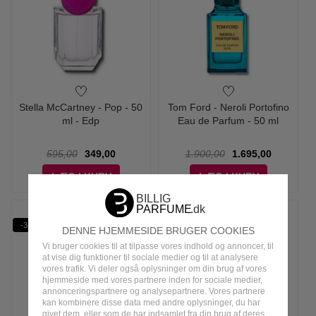
Stella McCartney - Pop - 50
Tom Ford - Neroli Portofino
ml - Edp
Eau de Parfum - 50 ml
595,00
349,00
1.900,00
1.695,00
LÆG I KURV
LÆG I KURV
-34%
-33%
DENNE HJEMMESIDE BRUGER COOKIES
Vi bruger cookies til at tilpasse vores indhold og annoncer, til
at vise dig funktioner til sociale medier og til at analysere
vores trafik. Vi deler også oplysninger om din brug af vores
hjemmeside med vores partnere inden for sociale medier,
annonceringspartnere og analysepartnere. Vores partnere
kan kombinere disse data med andre oplysninger, du har
givet dem, eller som de har indsamlet fra din brug af deres