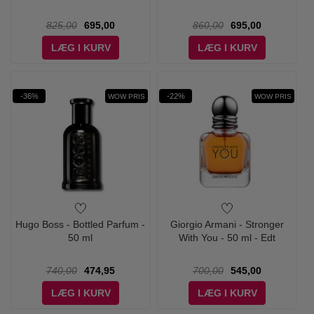
825,00
695,00
860,00
695,00
LÆG I KURV
LÆG I KURV
-36%
-22%
WOW PRIS
WOW PRIS
Hugo Boss - Bottled Parfum -
Giorgio Armani - Stronger
50 ml
With You - 50 ml - Edt
740,00
474,95
700,00
545,00
LÆG I KURV
LÆG I KURV