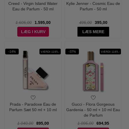
Creed - Virgin Island Water
Kylie Jenner - Cosmic Eau de
Eau de Parfum - 50 ml
Parfum - 50 ml
1.605,00
1.595,00
495,00
395,00
LÆG I KURV
LÆS MERE
-14%
-37%
VÆRDI 1195,-
VÆRDI 1185,-
Prada - Paradoxe Eau de
Gucci - Flora Gorgeous
Parfum Sæt 50 ml + 10 ml
Gardenia - 50 ml + 10 ml Eau
de Parfum
1.040,00
895,00
1.095,00
694,95