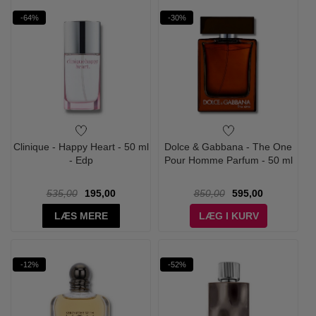
-64%
-30%
Clinique - Happy Heart - 50 ml
Dolce & Gabbana - The One
- Edp
Pour Homme Parfum - 50 ml
535,00
195,00
850,00
595,00
LÆS MERE
LÆG I KURV
-12%
-52%