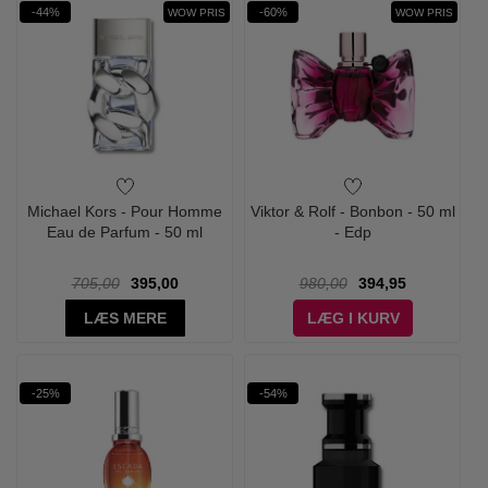
-44%
-60%
WOW PRIS
WOW PRIS
Michael Kors - Pour Homme
Viktor & Rolf - Bonbon - 50 ml
Eau de Parfum - 50 ml
- Edp
705,00
395,00
980,00
394,95
LÆS MERE
LÆG I KURV
-25%
-54%