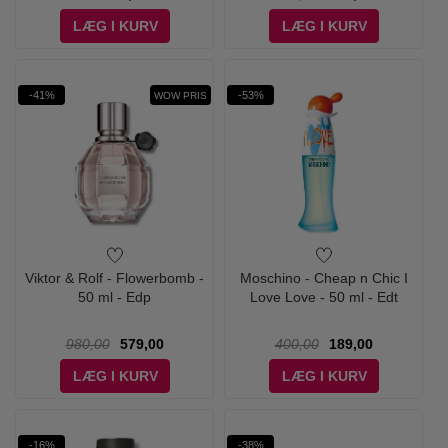
LÆG I KURV
LÆG I KURV
-41%
-53%
WOW PRIS
Viktor & Rolf - Flowerbomb -
Moschino - Cheap n Chic I
50 ml - Edp
Love Love - 50 ml - Edt
980,00
579,00
400,00
189,00
LÆG I KURV
LÆG I KURV
-16%
-38%