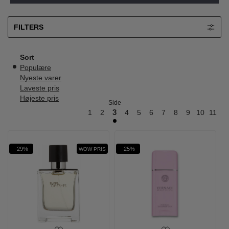
FILTERS
Sort
Populære
Nyeste varer
Laveste pris
Højeste pris
Side
1
2
3
4
5
6
7
8
9
10
11
12
-29%
-25%
WOW PRIS