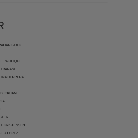
R
RALIAN GOLD
F
E PACIFIQUE
O BANANI
LINA HERRERA
 BECKHAM
RGA
I
STER
LL KRISTENSEN
FER LOPEZ