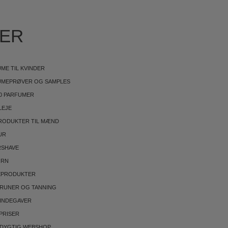
IER
ME TIL KVINDER
UMEPRØVER OG SAMPLES
0 PARFUMER
LEJE
RODUKTER TIL MÆND
UR
RSHAVE
ØRN
EPRODUKTER
BRUNER OG TANNING
INDEGAVER
PRISER
DYGTIG WEBSHOP