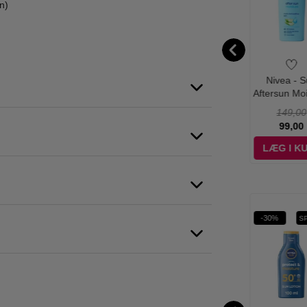
n)
vea - Creme
Nivea - Sun
Nivea - Sun
Nivea - 
inal - 400 ml
Protect & Dry
Protect & Moisture
Aftersun Mo
Touch Spray
Sun Lotion SPF
Lotion - 40
90,00
149,00
SPF50 - 200 ml
50+ - 400 ml
59,00
139,00
139,00
99,00
ÆG I KURV
LÆG I KURV
LÆG I KURV
LÆG I K
%
-16%
-64%
-30%
S
SPF 30 her
SPF 50 her