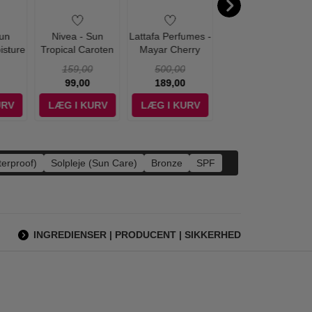
Sun
Nivea - Sun
Lattafa Perfumes -
Lancome - Tresor
isture
Tropical Caroten
Mayar Cherry
Eau de Parfum -
SPF50
Bronze SPF6 - 200
Intense Eau de
100 ml
159,00
500,00
1.150,00
l
ml
Parfum - 100 ml
99,00
189,00
795,00
URV
LÆG I KURV
LÆG I KURV
LÆG I KURV
erproof)
Solpleje (Sun Care)
Bronze
SPF
INGREDIENSER | PRODUCENT | SIKKERHED