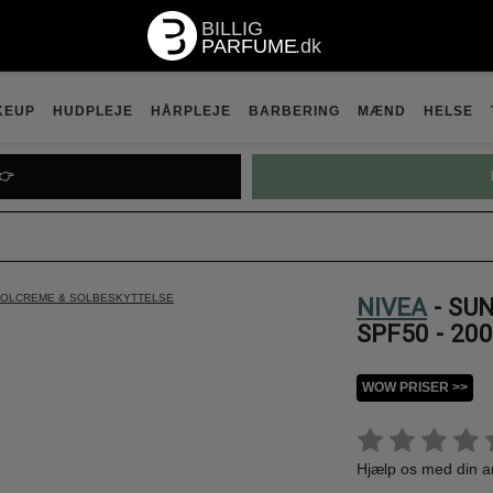
KEUP
HUDPLEJE
HÅRPLEJE
BARBERING
MÆND
HELSE
👉
OLCREME & SOLBESKYTTELSE
NIVEA
- SU
SPF50 - 20
WOW PRISER >>
Hjælp os med din 