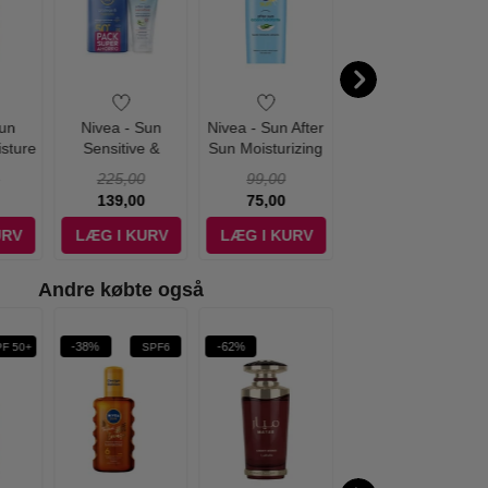
Sun
Nivea - Sun
Nivea - Sun After
Nivea - Sun
isture
Sensitive &
Sun Moisturizing
Protect & Bronze
0 ml
Protection SPF50+
Lotion - 200 ml
Cream SPF30 -
225,00
99,00
139,00
& Aftersun Balm
200 ml
139,00
75,00
119,00
URV
LÆG I KURV
LÆG I KURV
LÆG I KURV
Andre købte også
-38%
-62%
-31%
PF 50+
SPF6
WOW PRIS