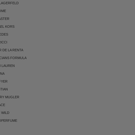
 LAGERFELD
OME
ASTER
AEL KORS
EDES
RICCI
 DE LA RENTA
CIANS FORMULA
H LAUREN
NNA
FYER
TIAN
RRY MUGLER
ACE
 WILD
OPERFUME