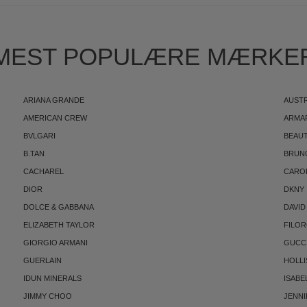
MEST POPULÆRE MÆRKE
ARIANA GRANDE
AUST
AMERICAN CREW
ARMA
BVLGARI
BEAUT
B.TAN
BRUN
CACHAREL
CARO
DIOR
DKNY
DOLCE & GABBANA
DAVID
ELIZABETH TAYLOR
FILO
GIORGIO ARMANI
GUCC
GUERLAIN
HOLLI
IDUN MINERALS
ISABE
JIMMY CHOO
JENNI