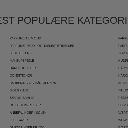
ST POPULÆRE KATEGOR
PARFUME TIL MÆND
PARFU
PARFUME REJSE- OG TASKESTØRRELSER
PARF
BESTSELLERS
TOP 1
MAKEUPSPEJLE
HUDP
HÅRPRODUKTER
HÅRP
CONDITIONER
HÅRK
BARBERING OG HÅRFJERNING
AFTE
SKÆGPLEJE
TIL B
SEX OG SAMLIV
REJS
REJSESTØRRELSER
SELV
ANBEFALINGER I SOLEN
VÆRT
JULEGAVER
WOW 
DUFTE UNDER KR. 200
BÆRE