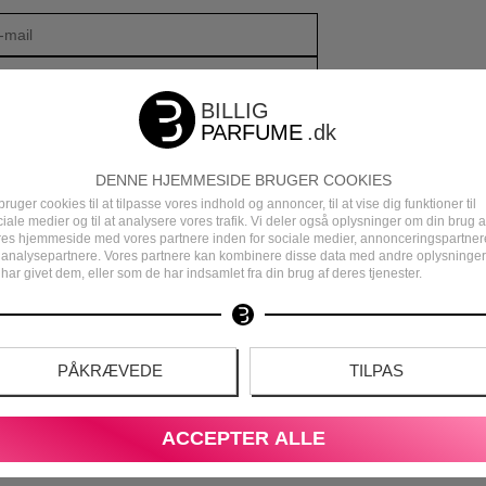
DENNE HJEMMESIDE BRUGER COOKIES
bruger cookies til at tilpasse vores indhold og annoncer, til at vise dig funktioner til
iale medier og til at analysere vores trafik. Vi deler også oplysninger om din brug a
res hjemmeside med vores partnere inden for sociale medier, annonceringspartner
 analysepartnere. Vores partnere kan kombinere disse data med andre oplysninger
har givet dem, eller som de har indsamlet fra din brug af deres tjenester.
DEN
DANSK E-MÆRKET WEBSHOP
PÅKRÆVEDE
TILPAS
S
ACCEPTER ALLE