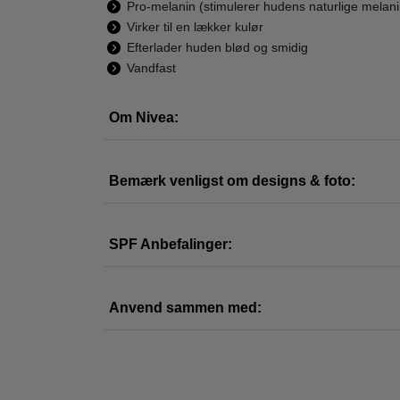
Pro-melanin (stimulerer hudens naturlige melani
Virker til en lækker kulør
Efterlader huden blød og smidig
Vandfast
Nivea - Sun
Nivea - Sun Lotion
Ni
Om Nivea:
Protect & Moisture
Protect & Bronze
Orig
Sun Spray SPF50
SPF30 - 200 ml
139,00
- 270 ml
144,95
99,00
Bemærk venligst om designs & foto:
LÆG I KURV
LÆG I KURV
L
SPF Anbefalinger:
-31%
-16%
-38
WOW PRIS
Anvend sammen med: