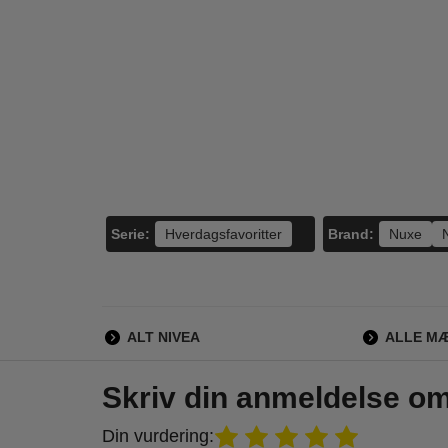
Lancome - Tresor
Caron - Yatagan
Vic
Eau de Parfum -
Eau de Toilette -
S
100 ml
125 ml
1.150,00
695,00
795,00
585,00
LÆG I KURV
LÆG I KURV
L
Serie:
Brand:
Hverdagsfavoritter
Nuxe
ALT NIVEA
ALLE M
Skriv din anmeldelse o
Din vurdering: