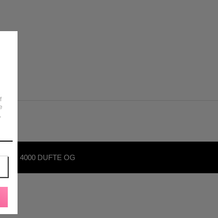
f
e
,
OVER 4000 DUFTE OG
KØNHEDSPRODUKTER