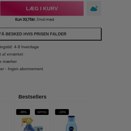
LÆG I KURV
FÅ BESKED HVIS PRISEN FALDER
ngstid: 4-8 hverdage
t af emærket
le mærker
iser - Ingen abonnement
Bestsellers
-38%
-24%
SPF50
SPF 30