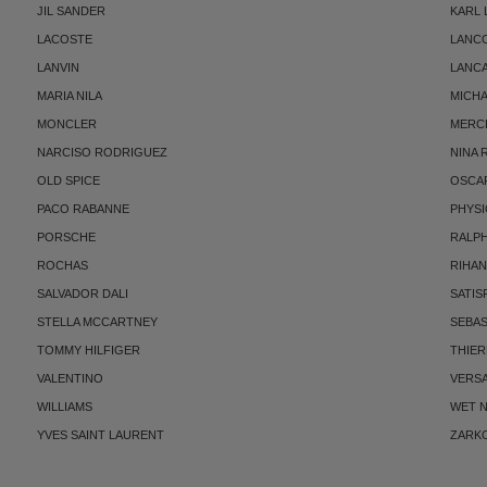
JIL SANDER
KARL
LACOSTE
LANC
LANVIN
LANC
MARIA NILA
MICH
MONCLER
MERC
NARCISO RODRIGUEZ
NINA 
OLD SPICE
OSCAR
PACO RABANNE
PHYSI
PORSCHE
RALP
ROCHAS
RIHA
SALVADOR DALI
SATIS
STELLA MCCARTNEY
SEBAS
TOMMY HILFIGER
THIE
VALENTINO
VERS
WILLIAMS
WET N
YVES SAINT LAURENT
ZARK