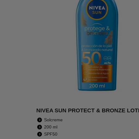
NIVEA SUN PROTECT & BRONZE LOTI
-29%
-34
SPF50
SPF30
Solcreme
200 ml
SPF50