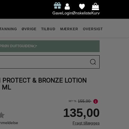
Gave
Login
Ønskeliste
Kurv
TANNING
ØVRIGE
TILBUD
MÆRKER
OVERSIGT
PRØV DUFTGUIDEN👉
N PROTECT & BRONZE LOTION
0 ML
155,00
SET TIL
135,00
anmeldelse
Fragt tillægges