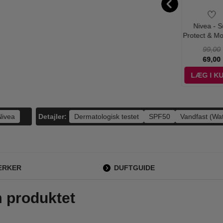
ks - BabyRub
Ariana Grande -
Rayhaan - Ocean
Nivea - 
alve 50 gr.
Cloud Eau de
Rush Eau de
Protect & Mo
Parfum - 100 ml
Parfum - 100 ml
Sun Lotion 
79,00
595,00
550,00
99,00
- 100 m
49,00
498,00
198,95
69,00
ÆG I KURV
LÆG I KURV
LÆG I KURV
LÆG I K
Detajler:
Nivea
Dermatologisk testet
SPF50
Vandfast (Wat
ÆRKER
DUFTGUIDE
m produktet