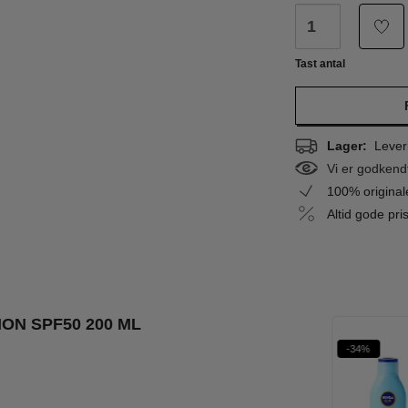
Tast antal
Lager:
Leveri
Vi er godkend
100% origina
Altid gode pr
ON SPF50 200 ML
%
-34%
WOW PRIS
SPF50
SPF 50+