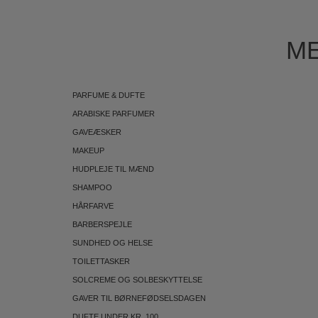
ME
PARFUME & DUFTE
ARABISKE PARFUMER
GAVEÆSKER
MAKEUP
HUDPLEJE TIL MÆND
SHAMPOO
HÅRFARVE
BARBERSPEJLE
SUNDHED OG HELSE
TOILETTASKER
SOLCREME OG SOLBESKYTTELSE
GAVER TIL BØRNEFØDSELSDAGEN
DUFTE UNDER KR. 100