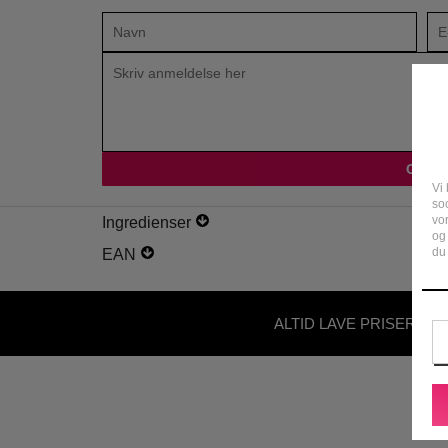
Vi 
soc
vo
Ingredienser
og
du 
EAN
ALTID LAVE PRISER - U
ABONNEMENT