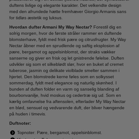
duftens livlige og elegante karakter. Det velkendte design
med den afrundede hætte fremhæver Giorgio Armanis sans
for tidløs æstetik og luksus.
Hvordan dufter Armani My Way Nectar?
Forestil dig en
solrig morgen, hvor de første stråler rammer en duftende
blomsterhave, fyldt med frisk pære og citrusfrugter. My Way
Nectar åbner med en sprudlende og saftig eksplosion af
pære, bergamot og appelsinblomst, der straks vækker
sanserne og giver en frisk og let gnistrende følelse. Duften
udvikler sig som et silkeblødt slør, hvor en buket af cremet
tuberose, jasmin og delikate violblade smelter sammen i
hjertet. Den blomstrede kerne føles som en solkysset
sommerdag, fyldt med elegance og naturlig skønhed. I
bunden af duften folder en varm og sanselig blanding af
bourbonvanilje, hvid moskus og cedertræ sig ud. Som en
kærlig omfavnelse fra aftensolen, efterlader My Way Nectar
en blød, sensuel og vedvarende duft, der bliver hængende
på huden i timevis.
Duftnoter:
Topnoter: Pære, bergamot, appelsinblomst.