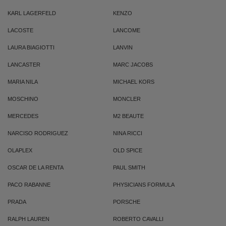
KARL LAGERFELD
KENZO
LACOSTE
LANCOME
LAURA BIAGIOTTI
LANVIN
LANCASTER
MARC JACOBS
MARIA NILA
MICHAEL KORS
MOSCHINO
MONCLER
MERCEDES
M2 BEAUTE
NARCISO RODRIGUEZ
NINA RICCI
OLAPLEX
OLD SPICE
OSCAR DE LA RENTA
PAUL SMITH
PACO RABANNE
PHYSICIANS FORMULA
PRADA
PORSCHE
RALPH LAUREN
ROBERTO CAVALLI