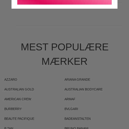
MEST POPULÆRE
MÆRKER
AZZARO
ARIANA GRANDE
AUSTRALIAN GOLD
AUSTRALIAN BODYCARE
AMERICAN CREW
ARMAF
BURBERRY
BVLGARI
BEAUTE PACIFIQUE
BADEANSTALTEN
B.TAN
BRUNO BANANI