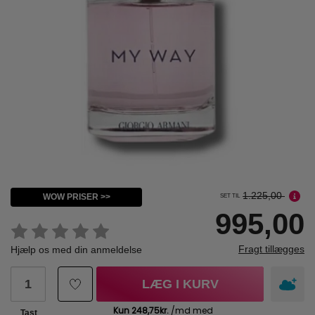
1.225,00
WOW PRISER >>
SET TIL
995,00
Fragt tillægges
Hjælp os med din anmeldelse
LÆG I KURV
Tast