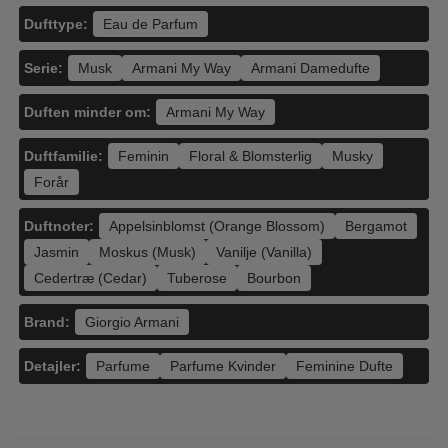
Dufttype:
Eau de Parfum
Serie:
Musk
Armani My Way
Armani Damedufte
Duften minder om:
Armani My Way
Duftfamilie:
Feminin
Floral & Blomsterlig
Musky
Forår
Duftnoter:
Appelsinblomst (Orange Blossom)
Bergamot
Jasmin
Moskus (Musk)
Vanilje (Vanilla)
Cedertræ (Cedar)
Tuberose
Bourbon
Brand:
Giorgio Armani
Detajler:
Parfume
Parfume Kvinder
Feminine Dufte