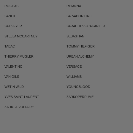
ROCHAS
RIHANNA
SANEX
SALVADOR DALI
SATISFYER
SARAH JESSICA PARKER
STELLA MCCARTNEY
SEBASTIAN
TABAC
TOMMY HILFIGER
THIERRY MUGLER
URBAN ALCHEMY
VALENTINO
VERSACE
VAN GILS
WILLIAMS
WET N WILD
YOUNGBLOOD
YVES SAINT LAURENT
ZARKOPERFUME
ZADIG & VOLTAIRE