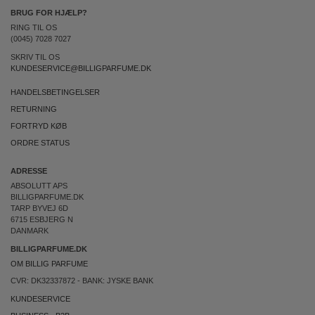
BRUG FOR HJÆLP?
RING TIL OS
(0045) 7028 7027
SKRIV TIL OS
KUNDESERVICE@BILLIGPARFUME.DK
HANDELSBETINGELSER
RETURNING
FORTRYD KØB
ORDRE STATUS
ADRESSE
ABSOLUTT APS
BILLIGPARFUME.DK
TARP BYVEJ 6D
6715 ESBJERG N
DANMARK
BILLIGPARFUME.DK
OM BILLIG PARFUME
CVR: DK32337872 - BANK: JYSKE BANK
KUNDESERVICE