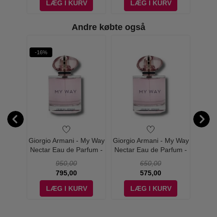
V
LÆG I KURV
LÆG I KURV
Andre købte også
-16%
-27%
askeen
Giorgio Armani - My Way
Giorgio Armani - My Way
Giorgi
e Eau
Nectar Eau de Parfum -
Nectar Eau de Parfum -
0 ml
50 ml
30 ml
950,00
650,00
795,00
575,00
V
LÆG I KURV
LÆG I KURV