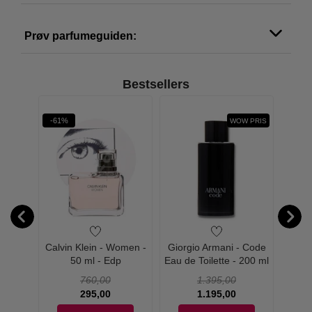
Prøv parfumeguiden:
Bestsellers
-61%
-26%
WOW PRIS
Because
Calvin Klein - Women -
Giorgio Armani - Code
Gior
- Edp
50 ml - Edp
Eau de Toilette - 200 ml
Eau d
760,00
1.395,00
295,00
1.195,00