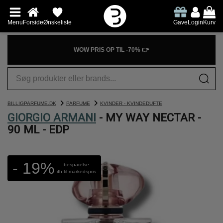
Menu
Forside
Ønskeliste
Gave
Login
Kurv
WOW PRIS OP TIL -70% 👉
BILLIGPARFUME.DK
PARFUME
KVINDER - KVINDEDUFTE
GIORGIO ARMANI
- MY WAY NECTAR -
90 ML - EDP
- 19%
besparelse
ifh til markedspris