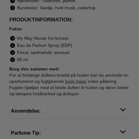
Hjertenoter: Tuberose, jasmin.
Bundnoter: Vanilje, hvid musk, cedertræ.
PRODUKTINFORMATION:
Fakta:
My Way Nectar fra Armani.
Eau de Parfum Spray (EDP)
Floral, sødmefuld, sensuel
90 ml
Brug den sammen med:
For at forlænge duftens levetid på huden kan du anvende en
uparfumeret og fugtgivende
body lotion
inden påføring.
Fugten hjælper med at binde duften til huden og sikrer bedre
og længere holdbarhed og duftspor.
Anvendelse:
Parfume Tip: