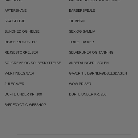
HÅRFARVE
BARBERING OG HÅRFJERNING
AFTERSHAVE
BARBERSPEJLE
SKÆGPLEJE
TIL BØRN
SUNDHED OG HELSE
SEX OG SAMLIV
REJSEPRODUKTER
TOILETTASKER
REJSESTØRRELSER
SELVBRUNER OG TANNING
SOLCREME OG SOLBESKYTTELSE
ANBEFALINGER I SOLEN
VÆRTINDEGAVER
GAVER TIL BØRNEFØDSELSDAGEN
JULEGAVER
WOW PRISER
DUFTE UNDER KR. 100
DUFTE UNDER KR. 200
BÆREDYGTIG WEBSHOP