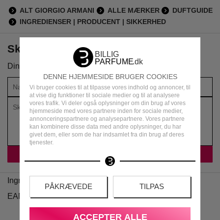
ALT GIORGIO ARMANI
ALLE MÆRKER
DUFTGUIDE
INGREDIENSER | PRODUCENT | SIKKERHED
Skriv din anmeldelse om produktet
Din vurdering:
DENNE HJEMMESIDE BRUGER COOKIES
Vi bruger cookies til at tilpasse vores indhold og annoncer, til
at vise dig funktioner til sociale medier og til at analysere
vores trafik. Vi deler også oplysninger om din brug af vores
hjemmeside med vores partnere inden for sociale medier,
annonceringspartnere og analysepartnere. Vores partnere
kan kombinere disse data med andre oplysninger, du har
givet dem, eller som de har indsamlet fra din brug af deres
tjenester.
Ingredienser
PÅKRÆVEDE
TILPAS
EAN
ACCEPTER ALLE