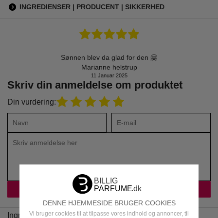
INGREDIENSER | PRODUCENT | SIKKERHED
Sønnen blev da glad for den 🤗
Marianne helstrup
11 Januar 2025
Skriv din anmeldelse om produktet
Din vurdering:
DENNE HJEMMESIDE BRUGER COOKIES
Vi bruger cookies til at tilpasse vores indhold og annoncer, til
Ingredienser