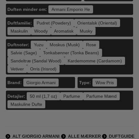
Duften minder om:
Armani Emporio He
Duftfamilie:
Pudret (Powdery)
Orientalsk (Oriental)
Maskulin
Woody
Aromatisk
Musky
Duftnoter:
Yuzu
Moskus (Musk)
Rose
Salvie (Sage)
Tonkabønner (Tonka Beans)
Sandeltræ (Sandal Wood)
Kardemomme (Cardamom)
Vetiver
Orris (Irisrod)
Brand:
Type:
Giorgio Armani
Wow Pris
Detajler:
50 ml (1,7 oz)
Parfume
Parfume Mænd
Maskuline Dufte
ALT GIORGIO ARMANI
ALLE MÆRKER
DUFTGUIDE