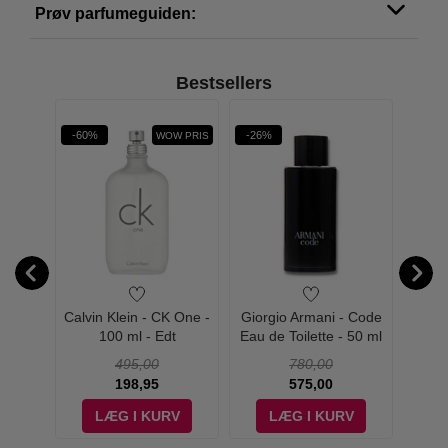
Prøv parfumeguiden:
Bestsellers
-60%
-26%
-34%
W PRIS
WOW PRIS
 My Way
Calvin Klein - CK One -
Giorgio Armani - Code
Giorgi
p
100 ml - Edt
Eau de Toilette - 50 ml
Gio
495,00
780,00
198,95
575,00
V
LÆG I KURV
LÆG I KURV