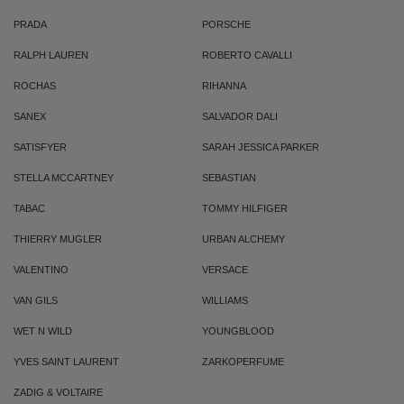
PRADA
PORSCHE
RALPH LAUREN
ROBERTO CAVALLI
ROCHAS
RIHANNA
SANEX
SALVADOR DALI
SATISFYER
SARAH JESSICA PARKER
STELLA MCCARTNEY
SEBASTIAN
TABAC
TOMMY HILFIGER
THIERRY MUGLER
URBAN ALCHEMY
VALENTINO
VERSACE
VAN GILS
WILLIAMS
WET N WILD
YOUNGBLOOD
YVES SAINT LAURENT
ZARKOPERFUME
ZADIG & VOLTAIRE