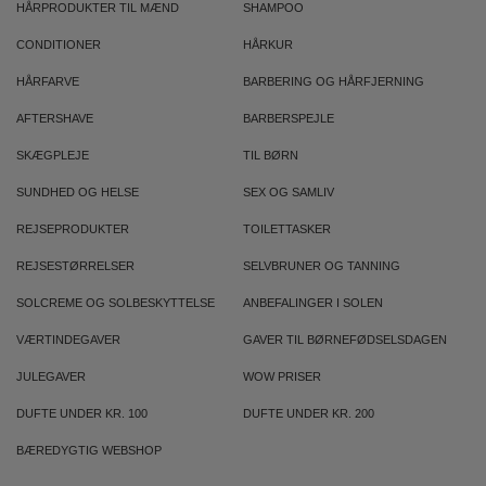
HÅRPRODUKTER TIL MÆND
SHAMPOO
CONDITIONER
HÅRKUR
HÅRFARVE
BARBERING OG HÅRFJERNING
AFTERSHAVE
BARBERSPEJLE
SKÆGPLEJE
TIL BØRN
SUNDHED OG HELSE
SEX OG SAMLIV
REJSEPRODUKTER
TOILETTASKER
REJSESTØRRELSER
SELVBRUNER OG TANNING
SOLCREME OG SOLBESKYTTELSE
ANBEFALINGER I SOLEN
VÆRTINDEGAVER
GAVER TIL BØRNEFØDSELSDAGEN
JULEGAVER
WOW PRISER
DUFTE UNDER KR. 100
DUFTE UNDER KR. 200
BÆREDYGTIG WEBSHOP