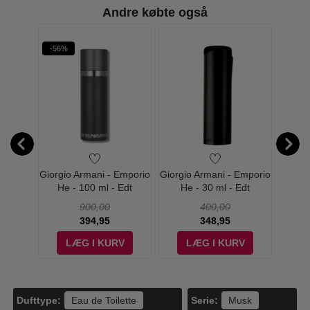
Andre købte også
-56%
-22%
W PRIS
led Eau
Giorgio Armani - Emporio
Giorgio Armani - Emporio
Giorgi
0 ml
He - 100 ml - Edt
He - 30 ml - Edt
With 
900,00
400,00
394,95
348,95
V
LÆG I KURV
LÆG I KURV
Dufttype:
Serie:
Eau de Toilette
Musk