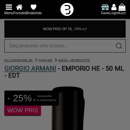
Menu
Forside
Ønskeliste
Gave
Login
Kurv
WOW PRIS OP TIL -70% 👉
BILLIGPARFUME.DK
PARFUME
MÆND - HERREDUFTE
GIORGIO ARMANI
- EMPORIO HE - 50 ML
- EDT
- 25%
besparelse
ifh til markedspris
WOW PRIS