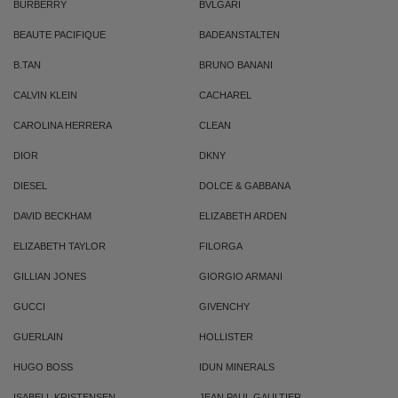
BURBERRY
BVLGARI
BEAUTE PACIFIQUE
BADEANSTALTEN
B.TAN
BRUNO BANANI
CALVIN KLEIN
CACHAREL
CAROLINA HERRERA
CLEAN
DIOR
DKNY
DIESEL
DOLCE & GABBANA
DAVID BECKHAM
ELIZABETH ARDEN
ELIZABETH TAYLOR
FILORGA
GILLIAN JONES
GIORGIO ARMANI
GUCCI
GIVENCHY
GUERLAIN
HOLLISTER
HUGO BOSS
IDUN MINERALS
ISABELL KRISTENSEN
JEAN PAUL GAULTIER