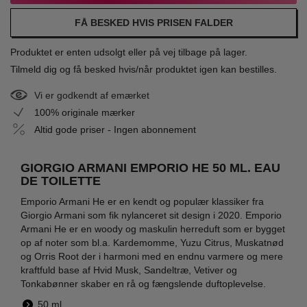
FÅ BESKED HVIS PRISEN FALDER
Produktet er enten udsolgt eller på vej tilbage på lager.
Tilmeld dig og få besked hvis/når produktet igen kan bestilles.
Vi er godkendt af emærket
100% originale mærker
Altid gode priser - Ingen abonnement
GIORGIO ARMANI EMPORIO HE 50 ML. EAU
DE TOILETTE
Emporio Armani He er en kendt og populær klassiker fra
Giorgio Armani som fik nylanceret sit design i 2020. Emporio
Armani He er en woody og maskulin herreduft som er bygget
op af noter som bl.a. Kardemomme, Yuzu Citrus, Muskatnød
og Orris Root der i harmoni med en endnu varmere og mere
kraftfuld base af Hvid Musk, Sandeltræ, Vetiver og
Tonkabønner skaber en rå og fængslende duftoplevelse.
50 ml