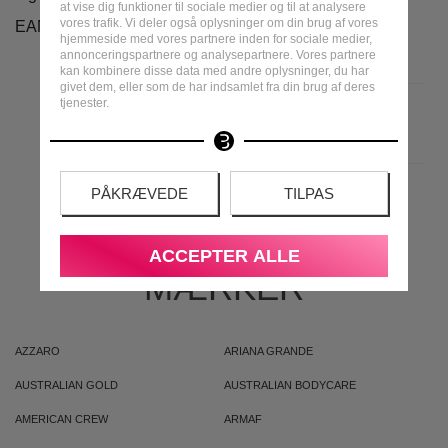
at vise dig funktioner til sociale medier og til at analysere
vores trafik. Vi deler også oplysninger om din brug af vores
EAN
hjemmeside med vores partnere inden for sociale medier,
annonceringspartnere og analysepartnere. Vores partnere
kan kombinere disse data med andre oplysninger, du har
givet dem, eller som de har indsamlet fra din brug af deres
tjenester.
PÅKRÆVEDE
TILPAS
MEST POPULÆRE
ACCEPTER ALLE
MÆRKER
AZZARO
ARIANA GRANDE
AUSTRALIAN GOLD
AUSTRALIAN BODYCARE
AMERICAN CREW
ARMAF