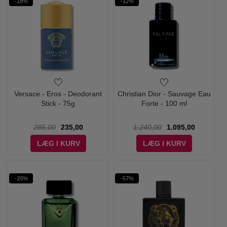
-18%
-12%
Versace - Eros - Deodorant
Christian Dior - Sauvage Eau
Stick - 75g
Forte - 100 ml
285,00
235,00
1.240,00
1.095,00
LÆG I KURV
LÆG I KURV
-20%
-57%