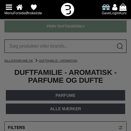
Menu
Forside
Ønskeliste
Gave
Login
Kurv
PRØV DUFTGUIDEN👉
BILLIGPARFUME.DK
DUFTFAMILIE - AROMATISK
DUFTFAMILIE - AROMATISK -
PARFUME OG DUFTE
PARFUME
ALLE MÆRKER
FILTERS