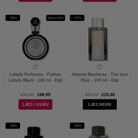
-50%
-57%
WOW PRIS
Lattafa Perfumes - Fakhar
Antonio Banderas - The Icon
Lattafa Black - 100 ml - Edp
Elixir - 100 ml - Edp
400,00
198,95
499,00
215,00
LÆG I KURV
LÆS MERE
-35%
-36%