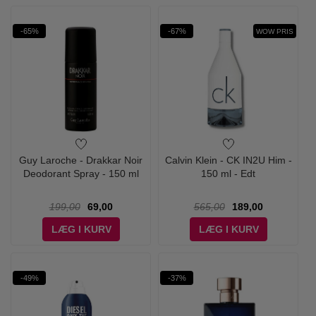
-65%
-67%
WOW PRIS
Guy Laroche - Drakkar Noir
Calvin Klein - CK IN2U Him -
Deodorant Spray - 150 ml
150 ml - Edt
199,00
69,00
565,00
189,00
LÆG I KURV
LÆG I KURV
-49%
-37%