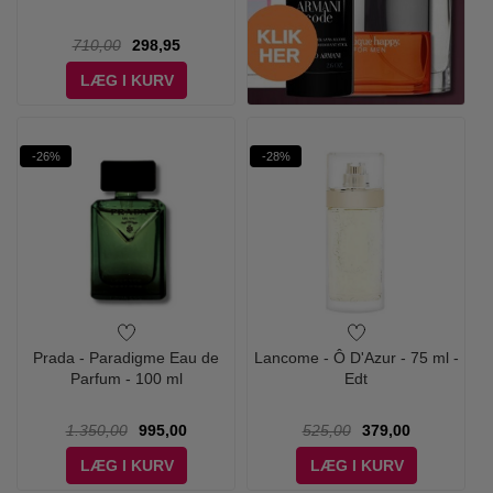
710,00
298,95
LÆG I KURV
-26%
-28%
Prada - Paradigme Eau de
Lancome - Ô D'Azur - 75 ml -
Parfum - 100 ml
Edt
1.350,00
995,00
525,00
379,00
LÆG I KURV
LÆG I KURV