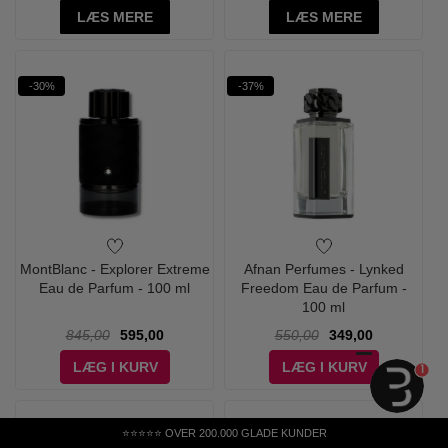
LÆS MERE
LÆS MERE
-30%
-37%
MontBlanc - Explorer Extreme
Afnan Perfumes - Lynked
Eau de Parfum - 100 ml
Freedom Eau de Parfum -
100 ml
845,00
595,00
550,00
349,00
LÆG I KURV
LÆG I KURV
1
⭐⭐⭐⭐⭐ OVER 200.000 GLADE KUNDER
-56%
-52%