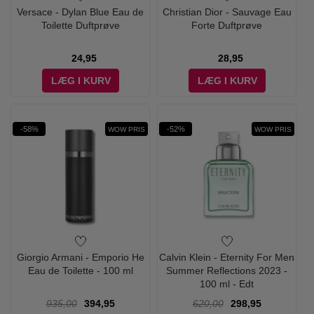
Versace - Dylan Blue Eau de
Christian Dior - Sauvage Eau
Toilette Duftprøve
Forte Duftprøve
24,95
28,95
LÆG I KURV
LÆG I KURV
-58%
-52%
WOW PRIS
WOW PRIS
Giorgio Armani - Emporio He
Calvin Klein - Eternity For Men
Eau de Toilette - 100 ml
Summer Reflections 2023 -
100 ml - Edt
935,00
394,95
620,00
298,95