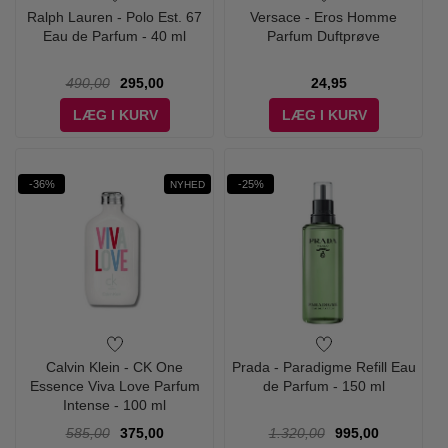
Ralph Lauren - Polo Est. 67
Versace - Eros Homme
Eau de Parfum - 40 ml
Parfum Duftprøve
490,00
295,00
24,95
LÆG I KURV
LÆG I KURV
-36%
-25%
NYHED
Calvin Klein - CK One
Prada - Paradigme Refill Eau
Essence Viva Love Parfum
de Parfum - 150 ml
Intense - 100 ml
585,00
375,00
1.320,00
995,00