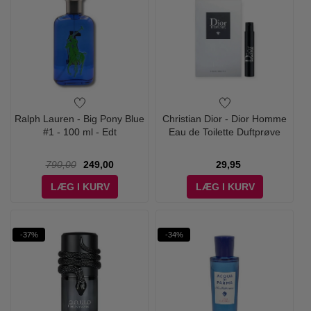
Ralph Lauren - Big Pony Blue
Christian Dior - Dior Homme
#1 - 100 ml - Edt
Eau de Toilette Duftprøve
790,00
249,00
29,95
LÆG I KURV
LÆG I KURV
-37%
-34%