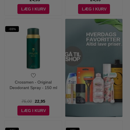
LÆG I KURV
LÆG I KURV
-69%
Crossmen - Original
Deodorant Spray - 150 ml
75,00
22,95
LÆG I KURV