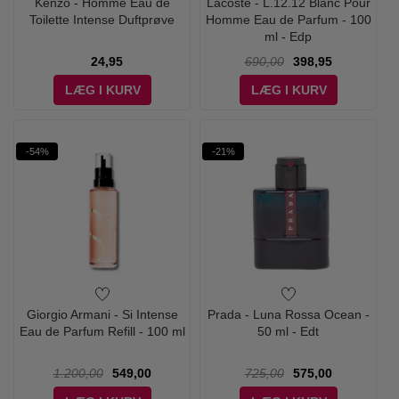
Kenzo - Homme Eau de
Lacoste - L.12.12 Blanc Pour
Toilette Intense Duftprøve
Homme Eau de Parfum - 100
ml - Edp
24,95
690,00
398,95
LÆG I KURV
LÆG I KURV
-54%
-21%
Giorgio Armani - Si Intense
Prada - Luna Rossa Ocean -
Eau de Parfum Refill - 100 ml
50 ml - Edt
1.200,00
549,00
725,00
575,00