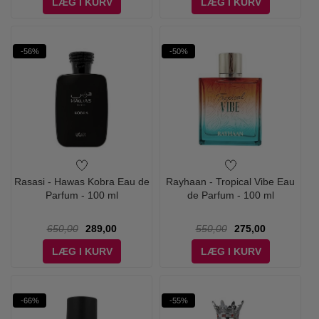
LÆG I KURV
LÆG I KURV
-56%
-50%
Rasasi - Hawas Kobra Eau de
Rayhaan - Tropical Vibe Eau
Parfum - 100 ml
de Parfum - 100 ml
650,00
289,00
550,00
275,00
LÆG I KURV
LÆG I KURV
-66%
-55%