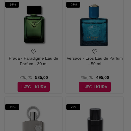
-16%
-26%
Prada - Paradigme Eau de
Versace - Eros Eau de Parfum
Parfum - 30 ml
- 50 ml
700,00
585,00
665,00
495,00
LÆG I KURV
LÆG I KURV
-19%
-27%