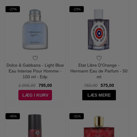
-27%
-23%
Dolce & Gabbana - Light Blue
Etat Libre D'Orange -
Eau Intense Pour Homme -
Hermann Eau de Parfum - 50
100 ml - Edp
ml
1.095,00
795,00
750,00
575,00
LÆG I KURV
LÆS MERE
-45%
-31%