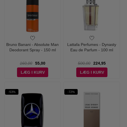
Bruno Banani - Absolute Man
Lattafa Perfumes - Dynasty
Deodorant Spray - 150 ml
Eau de Parfum - 100 ml
160,00
55,00
500,00
224,95
LÆG I KURV
LÆG I KURV
-53%
-72%