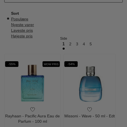
Sort
Populære
Nyeste varer
Laveste pris
Højeste pris
Side
1
2
3
4
5
-55%
-54%
WOW PRIS
Rayhaan - Pacific Aura Eau de
Missoni - Wave - 50 ml - Edt
Parfum - 100 ml