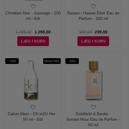
Christian Dior - Sauvage - 200
Rasasi - Hawas Elixir Eau de
ml - Edt
Parfum - 100 ml
1.395,00
1.295,00
600,00
239,00
LÆG I KURV
LÆG I KURV
-70%
-28%
WOW PRIS
Calvin Klein - CK in2U Her -
Goldfield & Banks -
50 ml - Edt
Sunset Hour Eau de Parfum -
50 ml