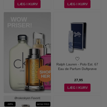
LÆG I KURV
LÆG I KURV
Ralph Lauren - Polo Est. 67
Eau de Parfum Duftprøve
27,95
LÆG I KURV
Ønskeskyen Favorit
-68%
WOW PRIS