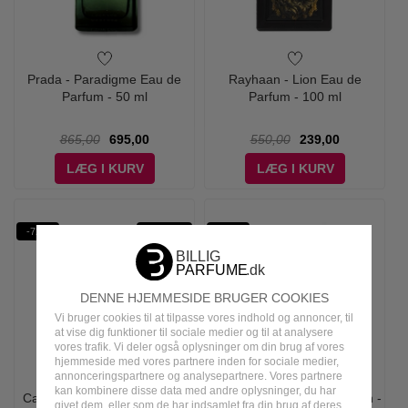
Prada - Paradigme Eau de
Rayhaan - Lion Eau de
Parfum - 50 ml
Parfum - 100 ml
865,00
695,00
550,00
239,00
LÆG I KURV
LÆG I KURV
-72%
-50%
WOW PRIS
DENNE HJEMMESIDE BRUGER COOKIES
Vi bruger cookies til at tilpasse vores indhold og annoncer, til
at vise dig funktioner til sociale medier og til at analysere
vores trafik. Vi deler også oplysninger om din brug af vores
hjemmeside med vores partnere inden for sociale medier,
annonceringspartnere og analysepartnere. Vores partnere
kan kombinere disse data med andre oplysninger, du har
Calvin Klein - CK IN2U Him -
Antonio Banderas - The Icon -
givet dem, eller som de har indsamlet fra din brug af deres