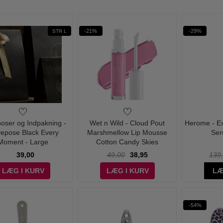
-21%
-29%
STR L
oser og Indpakning -
Wet n Wild - Cloud Pout
Herome - Ex
epose Black Every
Marshmellow Lip Mousse
Ser
Moment - Large
Cotton Candy Skies
39,00
49,00
38,95
139
LÆG I KURV
LÆG I KURV
LÆ
-54%