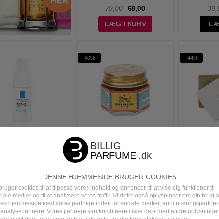
79,00
68,00
39,
LÆG I KURV
LÆ
-40%
-44%
he Posay - Toleriane
Tigerbalsam - Tiger Balsam
Meraki -
lergo Øjencreme - 20
Rød - 19 gr.
Rese
ml
DENNE HJEMMESIDE BRUGER COOKIES
213,00
195,00
65,00
38,95
70,
bruger cookies til at tilpasse vores indhold og annoncer, til at vise dig funktioner til
LÆG I KURV
LÆS MERE
LÆ
iale medier og til at analysere vores trafik. Vi deler også oplysninger om din brug a
res hjemmeside med vores partnere inden for sociale medier, annonceringspartner
 analysepartnere. Vores partnere kan kombinere disse data med andre oplysninger
har givet dem, eller som de har indsamlet fra din brug af deres tjenester.