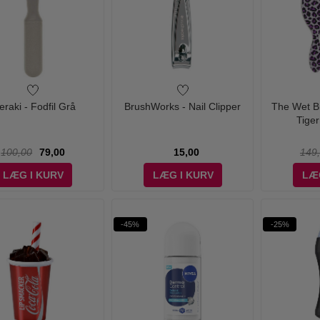
raki - Fodfil Grå
BrushWorks - Nail Clipper
The Wet Br
Tige
100,00
79,00
15,00
149
LÆG I KURV
LÆG I KURV
LÆ
-45%
-25%