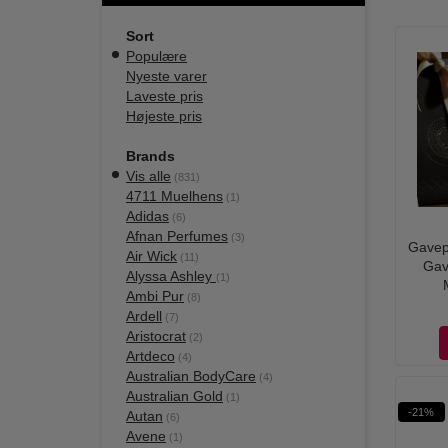
Sort
Populære
Nyeste varer
Laveste pris
Højeste pris
Brands
Vis alle
(831)
4711 Muelhens
(1)
Adidas
(6)
Afnan Perfumes
(3)
Gavep
Air Wick
(11)
Gav
Alyssa Ashley
(1)
Ambi Pur
(8)
Ardell
(7)
Aristocrat
(2)
Artdeco
(4)
Australian BodyCare
(4)
Australian Gold
(1)
-21%
Autan
(6)
Avene
(1)