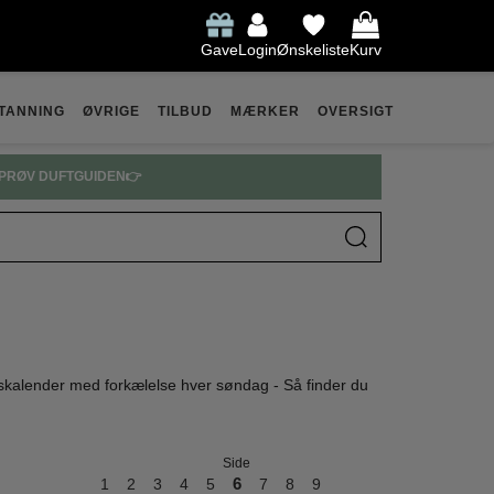
Gave
Login
Ønskeliste
Kurv
TANNING
ØVRIGE
TILBUD
MÆRKER
OVERSIGT
PRADA PARFUME SPAR OP TIL 30% 👉
ntskalender med forkælelse hver søndag - Så finder du
Side
1
2
3
4
5
6
7
8
9