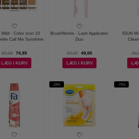
 Wild - Color Icon 10
BrushWorks - Lash Applicator
IDUN Mi
ette Call Me Sunshine
Duo
Clean
89,00
74,95
90,00
49,00
99,
LÆG I KURV
LÆG I KURV
LÆ
-29%
-75%