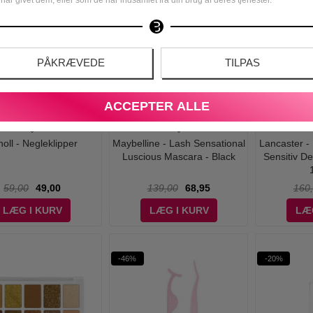
-50%
-41%
BLACK
PÅKRÆVEDE
TILPAS
ACCEPTER ALLE
oll - Negleklipper
Maybelline - Lash Sensational
Lancaster -
Luscious Mascara - Black
Sensitiv D
59,00
49,00
139,00
68,95
160
LÆG I KURV
LÆG I KURV
LÆ
-46%
-20%