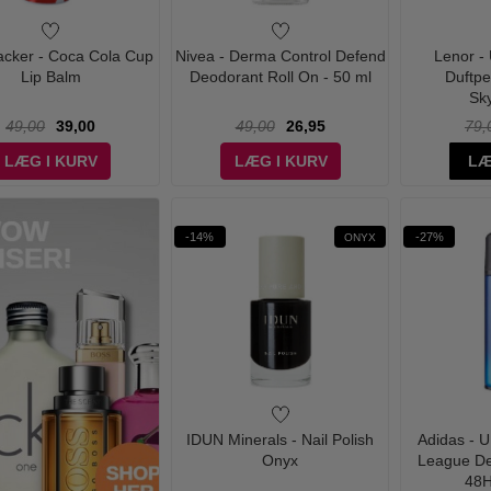
acker - Coca Cola Cup
Nivea - Derma Control Defend
Lenor -
Lip Balm
Deodorant Roll On - 50 ml
Duftpe
Sky
49,00
39,00
49,00
26,95
79,
LÆG I KURV
LÆG I KURV
LÆ
-14%
-27%
ONYX
IDUN Minerals - Nail Polish
Adidas - 
Onyx
League De
48H