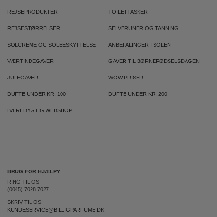
REJSEPRODUKTER
TOILETTASKER
REJSESTØRRELSER
SELVBRUNER OG TANNING
SOLCREME OG SOLBESKYTTELSE
ANBEFALINGER I SOLEN
VÆRTINDEGAVER
GAVER TIL BØRNEFØDSELSDAGEN
JULEGAVER
WOW PRISER
DUFTE UNDER KR. 100
DUFTE UNDER KR. 200
BÆREDYGTIG WEBSHOP
BRUG FOR HJÆLP?
RING TIL OS
(0045) 7028 7027
SKRIV TIL OS
KUNDESERVICE@BILLIGPARFUME.DK