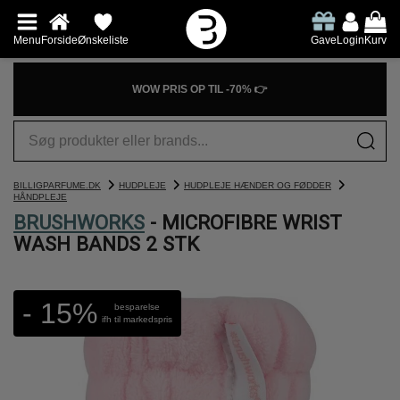
Menu
Forside
Ønskeliste
Gave
Login
Kurv
WOW PRIS OP TIL -70% 👉
BILLIGPARFUME.DK
HUDPLEJE
HUDPLEJE HÆNDER OG FØDDER
HÅNDPLEJE
BRUSHWORKS
- MICROFIBRE WRIST
WASH BANDS 2 STK
- 15%
besparelse
ifh til markedspris