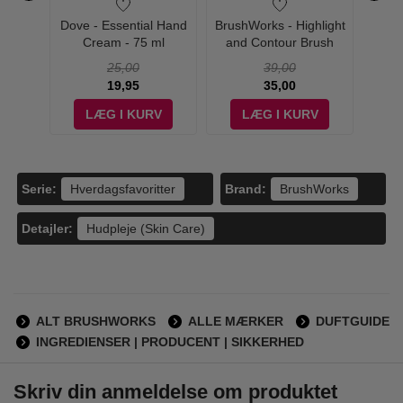
oo &
Dove - Essential Hand
BrushWorks - Highlight
Br
d Duo
Cream - 75 ml
and Contour Brush
Ab
25,00
39,00
19,95
35,00
V
LÆG I KURV
LÆG I KURV
Serie:
Brand:
Hverdagsfavoritter
BrushWorks
Detajler:
Hudpleje (Skin Care)
ALT BRUSHWORKS
ALLE MÆRKER
DUFTGUIDE
INGREDIENSER | PRODUCENT | SIKKERHED
Skriv din anmeldelse om produktet