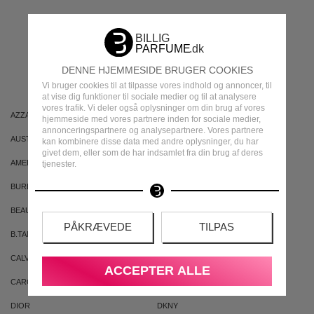
MEST POPULÆRE
MÆRKER
DENNE HJEMMESIDE BRUGER COOKIES
Vi bruger cookies til at tilpasse vores indhold og annoncer, til
at vise dig funktioner til sociale medier og til at analysere
vores trafik. Vi deler også oplysninger om din brug af vores
AZZARO
ARIANA GRANDE
hjemmeside med vores partnere inden for sociale medier,
annonceringspartnere og analysepartnere. Vores partnere
AUSTRALIAN GOLD
AUSTRALIAN BODYCARE
kan kombinere disse data med andre oplysninger, du har
givet dem, eller som de har indsamlet fra din brug af deres
AMERICAN CREW
ARMAF
tjenester.
BURBERRY
BVLGARI
BEAUTE PACIFIQUE
BADEANSTALTEN
PÅKRÆVEDE
TILPAS
B.TAN
BRUNO BANANI
CALVIN KLEIN
CACHAREL
ACCEPTER ALLE
CAROLINA HERRERA
CLEAN
DIOR
DKNY