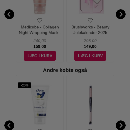
akeup
Medicube - Collagen
Brushworks - Beauty
BrushW
 2 Pak
Night Wrapping Mask -
Julekalender 2025
Comb
75 ml
240,00
295,00
159,00
149,00
V
LÆG I KURV
LÆG I KURV
Andre købte også
-20%
-29%