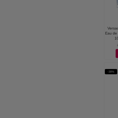
Versa
Eau de 
10
-38%