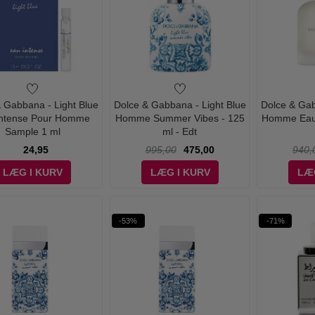
 Gabbana - Light Blue
Dolce & Gabbana - Light Blue
Dolce & Gab
Intense Pour Homme
Homme Summer Vibes - 125
Homme Eau d
Sample 1 ml
ml - Edt
24,95
995,00
475,00
940,
LÆG I KURV
LÆG I KURV
LÆ
-53%
-71%