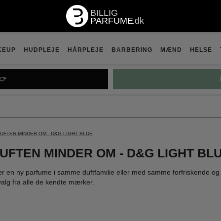
KEUP
HUDPLEJE
HÅRPLEJE
BARBERING
MÆND
HELSE
👉
UFTEN MINDER OM - D&G LIGHT BLUE
UFTEN MINDER OM - D&G LIGHT BL
er en ny parfume i samme duftfamilie eller med samme forfriskende og 
alg fra alle de kendte mærker.