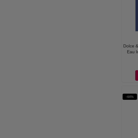
Dolce &
Eau 
-44%