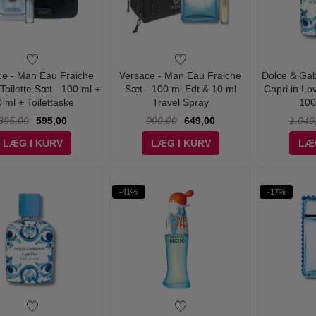
ce - Man Eau Fraiche
Versace - Man Eau Fraiche
Dolce & Gab
Toilette Sæt - 100 ml +
Sæt - 100 ml Edt & 10 ml
Capri in L
 ml + Toilettaske
Travel Spray
100
895,00
595,00
900,00
649,00
1.040
LÆG I KURV
LÆG I KURV
LÆ
-41%
-17%