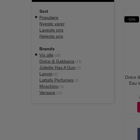
Sort
Populære
-52%
Nyeste varer
Laveste pris
Højeste pris
Brands
Vis alle
(33)
Dolce & Gabbana
(13)
Juliette Has A Gun
(2)
Lanvin
(2)
Dolce &
Lattafa Perfumes
(1)
Eau I
Moschino
(4)
Versace
(11)