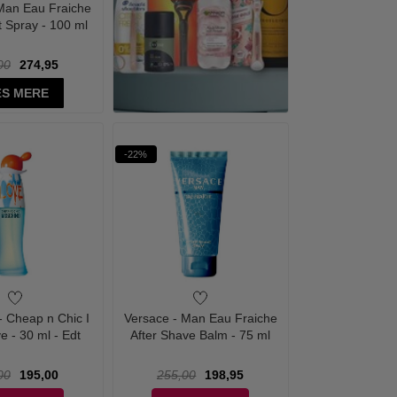
Man Eau Fraiche
 Spray - 100 ml
00
274,95
S MERE
-22%
- Cheap n Chic I
Versace - Man Eau Fraiche
e - 30 ml - Edt
After Shave Balm - 75 ml
00
195,00
255,00
198,95