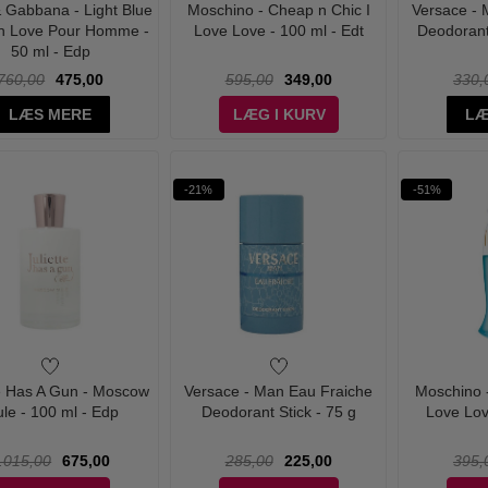
 Gabbana - Light Blue
Moschino - Cheap n Chic I
Versace - 
in Love Pour Homme -
Love Love - 100 ml - Edt
Deodorant
50 ml - Edp
760,00
475,00
595,00
349,00
330,
LÆS MERE
LÆG I KURV
LÆ
-21%
-51%
te Has A Gun - Moscow
Versace - Man Eau Fraiche
Moschino 
le - 100 ml - Edp
Deodorant Stick - 75 g
Love Lov
.015,00
675,00
285,00
225,00
395,