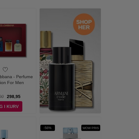
bbana - Perfume
tion For Men
00
298,95
G I KURV
-56%
WOW PRIS