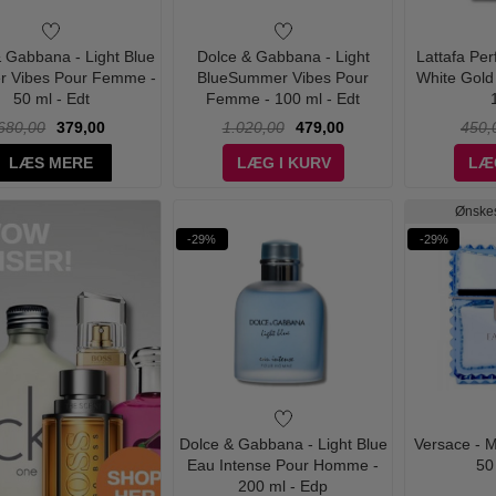
 Gabbana - Light Blue
Dolce & Gabbana - Light
Lattafa Pe
 Vibes Pour Femme -
BlueSummer Vibes Pour
White Gold
50 ml - Edt
Femme - 100 ml - Edt
680,00
379,00
1.020,00
479,00
450,
LÆS MERE
LÆG I KURV
LÆ
Ønskes
-29%
-29%
Dolce & Gabbana - Light Blue
Versace - 
Eau Intense Pour Homme -
50
200 ml - Edp