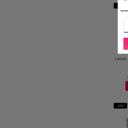
-56%
Lanvin 
-34%