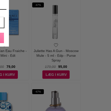
-47%
Man Eau Fraiche -
Juliette Has A Gun - Moscow
 Mini - Edt
Mule - 5 ml - Edp - Purse
Spray
,00
79,00
179,00
95,00
G I KURV
LÆG I KURV
-47%