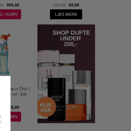
00
395,00
129,00
69,00
G I KURV
LÆS MERE
- Cheap n Chic I
e - 50 ml - Edt
00
189,00
G I KURV
f
e
,