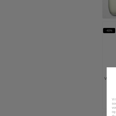
-40%
Versac
Vi 
soc
vo
og
du 