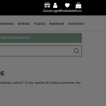
Gave
Login
Ønskeliste
Kurv
TANNING
ØVRIGE
TILBUD
MÆRKER
OVERSIGT
PRØV DUFTGUIDEN👉
UE
delikate udtryk? Vi har samlet de bedste parfumer der