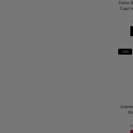
Dolce &
Capri 
-33%
Juliet
Mu
1