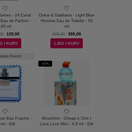
rfumes - 24 Carat
Dolce & Gabbana - Light Blue
 Eau de Parfum -
Homme Eau de Toilette - 50
100 ml
ml
00
129,00
685,00
395,00
G I KURV
LÆG I KURV
kyen Favorit
-47%
Man Eau Fraiche -
Moschino - Cheap n Chic I
 ml - Edt
Love Love Mini - 4,9 ml - Edt