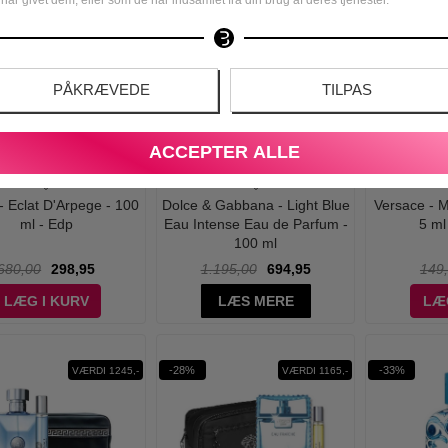
-42%
-47%
WOW PRIS
PÅKRÆVEDE
TILPAS
ACCEPTER ALLE
- Eclat D'Arpege - 100
Dolce & Gabbana - Light Blue
Versace - 
ml - Edp
Eau Intense Eau de Parfum -
5 ml
100 ml
680,00
298,95
1.195,00
694,95
149
LÆG I KURV
LÆS MERE
LÆ
-28%
-33%
VÆRDI 1245,-
VÆRDI 1165,-