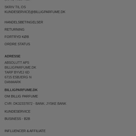
SKRIV TIL OS
KUNDESERVICE@BILLIGPARFUME.DK
HANDELSBETINGELSER
RETURNING
FORTRYD KØB
ORDRE STATUS
ADRESSE
ABSOLUTT APS
BILLIGPARFUME.DK
TARP BYVEJ 6D
6715 ESBJERG N
DANMARK
BILLIGPARFUME.DK
OM BILLIG PARFUME
CVR: DK32337872 - BANK: JYSKE BANK
KUNDESERVICE
BUSINESS
-
B2B
INFLUENCER & AFFILIATE