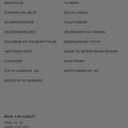
SKÆGPLEJE
TIL BØRN
SUNDHED OG HELSE
SEX OG SAMLIV
REJSEPRODUKTER
TOILETTASKER
REJSESTØRRELSER
SELVBRUNER OG TANNING
SOLCREME OG SOLBESKYTTELSE
ANBEFALINGER I SOLEN
VÆRTINDEGAVER
GAVER TIL BØRNEFØDSELSDAGEN
JULEGAVER
WOW PRISER
DUFTE UNDER KR. 100
DUFTE UNDER KR. 200
BÆREDYGTIG WEBSHOP
BRUG FOR HJÆLP?
RING TIL OS
(0045) 7028 7027