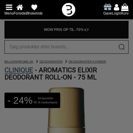
Menu
Forside
Ønskeliste
Gave
Login
Kurv
WOW PRIS OP TIL -70% 👉
BILLIGPARFUME.DK
DEODORANTER
DEODORANTER KVINDER
CLINIQUE
- AROMATICS ELIXIR
DEODORANT ROLL-ON - 75 ML
- 24%
besparelse
ifh til markedspris