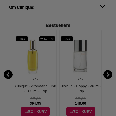
Om Clinique:
Bestsellers
-49%
-66%
-63%
WOW PRIS
t Eyes -
Clinique - Aromatics Elixir
Clinique - Happy - 30 ml -
Cliniq
- 100 ml - Edp
Edp
775,00
440,00
394,95
149,00
V
LÆG I KURV
LÆG I KURV