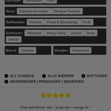
Dufttype:
Deodorant
Elixir
Serie:
Clinique Aromatics
Clinique Parfume
Duftfamilie:
Feminin
Floral & Blomsterlig
Forår
Duftnoter:
Aldehyde
Ylang-Ylang
Jasmin
Rose
Vetiver
Brand:
Detajler:
Clinique
Deodorant
ALT CLINIQUE
ALLE MÆRKER
DUFTGUIDE
INGREDIENSER | PRODUCENT | SIKKERHED
Drøj velfuftende deo , brugt den i mange år !