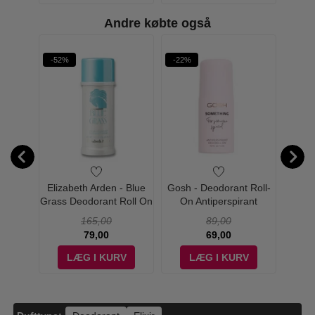
Andre købte også
-52%
-22%
-22%
W PRIS
L'eau
Elizabeth Arden - Blue
Gosh - Deodorant Roll-
Gosh 
emme
Grass Deodorant Roll On
On Antiperspirant
Antip
l-On
Creme - 40 ml
Something - 75 ml
165,00
89,00
79,00
69,00
V
LÆG I KURV
LÆG I KURV