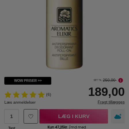
250,00
WOW PRISER >>
SET TIL
189,00
(6)
Fragt tillægges
Læs anmeldelser
LÆG I KURV
Tast