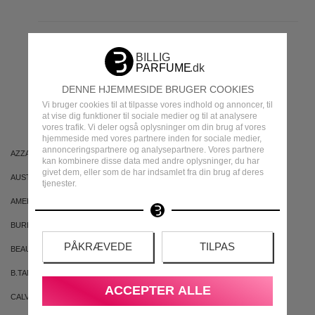
MEST POPULÆRE
DENNE HJEMMESIDE BRUGER COOKIES
MÆRKER
Vi bruger cookies til at tilpasse vores indhold og annoncer, til
at vise dig funktioner til sociale medier og til at analysere
vores trafik. Vi deler også oplysninger om din brug af vores
hjemmeside med vores partnere inden for sociale medier,
annonceringspartnere og analysepartnere. Vores partnere
AZZARO
ARIANA GRANDE
kan kombinere disse data med andre oplysninger, du har
givet dem, eller som de har indsamlet fra din brug af deres
AUSTRALIAN GOLD
AUSTRALIAN BODYCARE
tjenester.
AMERICAN CREW
ARMAF
BURBERRY
BVLGARI
PÅKRÆVEDE
TILPAS
BEAUTE PACIFIQUE
BADEANSTALTEN
B.TAN
BRUNO BANANI
ACCEPTER ALLE
CALVIN KLEIN
CACHAREL