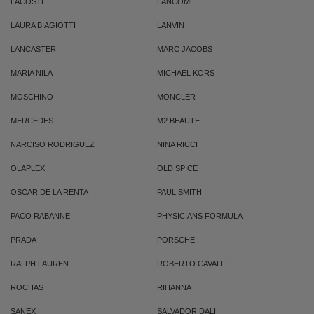
LACOSTE
LANCOME
LAURA BIAGIOTTI
LANVIN
LANCASTER
MARC JACOBS
MARIA NILA
MICHAEL KORS
MOSCHINO
MONCLER
MERCEDES
M2 BEAUTE
NARCISO RODRIGUEZ
NINA RICCI
OLAPLEX
OLD SPICE
OSCAR DE LA RENTA
PAUL SMITH
PACO RABANNE
PHYSICIANS FORMULA
PRADA
PORSCHE
RALPH LAUREN
ROBERTO CAVALLI
ROCHAS
RIHANNA
SANEX
SALVADOR DALI