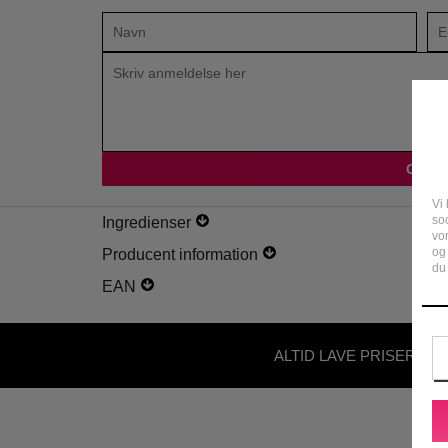
Vi 
soc
Ingredienser
vo
og
Producent information
du 
EAN
ALTID LAVE PRISER - U
ABONNEMENT