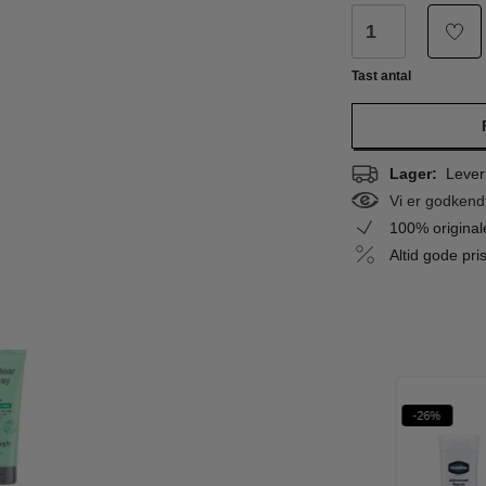
Tast antal
Lager:
Leveri
Vi er godkend
100% origina
Altid gode pr
%
-44%
-26%
AAA