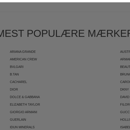
MEST POPULÆRE MÆRKE
ARIANA GRANDE
AUST
AMERICAN CREW
ARMA
BVLGARI
BEAUT
B.TAN
BRUN
CACHAREL
CARO
DIOR
DKNY
DOLCE & GABBANA
DAVID
ELIZABETH TAYLOR
FILO
GIORGIO ARMANI
GUCC
GUERLAIN
HOLLI
IDUN MINERALS
ISABE