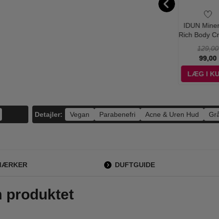
N Minerals -
IDUN Minerals -
Maria Nila -
IDUN Miner
nse Moisture
Oil Serum - 30 ml
Purifying Cleanse
Rich Body C
rum - 30 ml
Exfoliating Serum -
200 ml
225,00
270,00
209,00
129,00
150 ml
202,50
259,00
156,95
99,00
ÆG I KURV
LÆG I KURV
LÆG I KURV
LÆG I K
Detajler:
Vegan
Parabenefri
Acne & Uren Hud
Grå
MÆRKER
DUFTGUIDE
m produktet