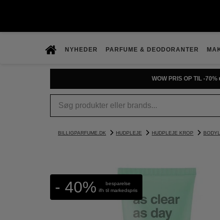
NYHEDER
PARFUME & DEODORANTER
MA
WOW PRIS OP TIL -70% 
BILLIGPARFUME.DK
HUDPLEJE
HUDPLEJE KROP
BODYL
- 40%
besparelse
ifh til markedspris