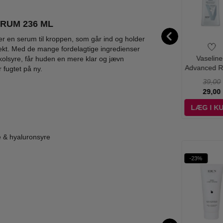
ERUM 236 ML
er en serum til kroppen, som går ind og holder
fekt. Med de mange fordelagtige ingredienser
on Alhambra -
Armaf -
Mix - Energizer
Vaseline
kolsyre, får huden en mere klar og jævn
cline 01 Eau
Magnificent Bleu
Max Power LR03
Advanced R
 fugtet på ny.
ssence - 100
Pour Homme - 100
AAA Batterier 6 Stk
Body Lotion
500,00
495,00
39,00
ml
ml - Edp
ml
129,00
279,00
38,95
29,00
ÆG I KURV
LÆG I KURV
LÆG I KURV
LÆG I K
e & hyaluronsyre
-25%
-23%