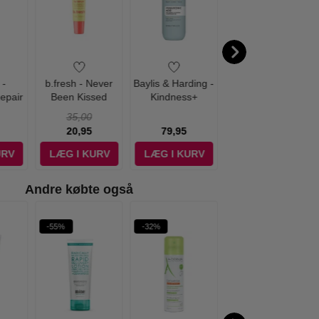
 -
b.fresh - Never
Baylis & Harding -
Dove - Shower
epair
Been Kissed
Kindness+
Foam Mousse
 - 200
Exfoliating Lip
Hyaluronic Acid
Coconut Oil - 200
35,00
59,00
Serum - 15 ml
Body Wash - 500
ml
20,95
79,95
39,00
ml
URV
LÆG I KURV
LÆG I KURV
LÆG I KURV
Andre købte også
-55%
-32%