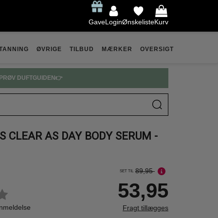
Gave
Login
Ønskeliste
Kurv
TANNING
ØVRIGE
TILBUD
MÆRKER
OVERSIGT
PRØV DUFTGUIDEN👉
AS CLEAR AS DAY BODY SERUM -
89,95
SET TIL
53,95
anmeldelse
Fragt tillægges