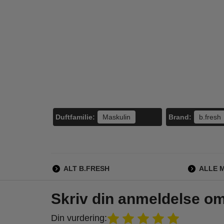
Derma - Eco Body
Derma - Eco Body
IDU
Oil - 150 ml
Lotion - 400 ml
Inte
Se
90,00
70,00
85,00
65,95
LÆG I KURV
LÆG I KURV
L
Duftfamilie:
Brand:
Maskulin
b.fresh
ALT B.FRESH
ALLE 
Skriv din anmeldelse o
Din vurdering: