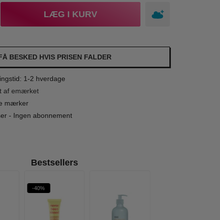
LÆG I KURV
FÅ BESKED HVIS PRISEN FALDER
ngstid: 1-2 hverdage
t af emærket
le mærker
iser - Ingen abonnement
Bestsellers
-40%
-34%