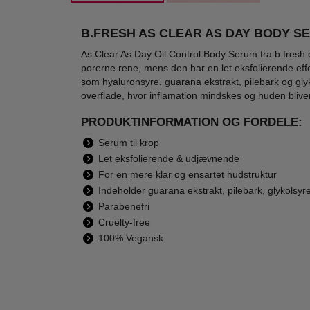
B.FRESH AS CLEAR AS DAY BODY S
As Clear As Day Oil Control Body Serum fra b.fresh 
porerne rene, mens den har en let eksfolierende ef
Vaseline - Original
Vichy - Clinical
Mais
som hyaluronsyre, guarana ekstrakt, pilebark og gly
Pure Petroleum
Control 96H
Mono
overflade, hvor inflamation mindskes og huden bliver
Jelly - 100 ml
Deodorant Roll On
de E
49,00
441,00
- 3 x 50 ml
PRODUKTINFORMATION OG FORDELE:
18,95
299,00
Serum til krop
LÆG I KURV
LÆG I KURV
L
Let eksfolierende & udjævnende
For en mere klar og ensartet hudstruktur
Indeholder guarana ekstrakt, pilebark, glykolsyr
Parabenefri
Cruelty-free
100% Vegansk