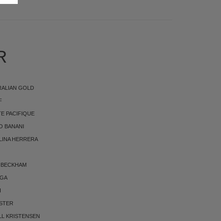
R
RALIAN GOLD
F
E PACIFIQUE
O BANANI
LINA HERRERA
 BECKHAM
RGA
I
STER
LL KRISTENSEN