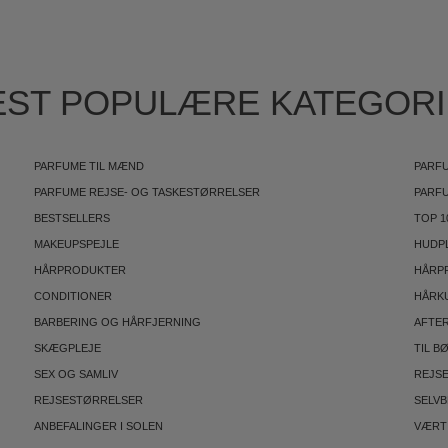
ST POPULÆRE KATEGOR
PARFUME TIL MÆND
PARFU
PARFUME REJSE- OG TASKESTØRRELSER
PARF
BESTSELLERS
TOP 1
MAKEUPSPEJLE
HUDP
HÅRPRODUKTER
HÅRP
CONDITIONER
HÅRK
BARBERING OG HÅRFJERNING
AFTE
SKÆGPLEJE
TIL B
SEX OG SAMLIV
REJS
REJSESTØRRELSER
SELV
ANBEFALINGER I SOLEN
VÆRT