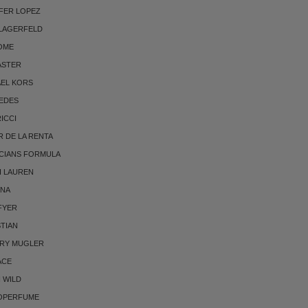
FER LOPEZ
 LAGERFELD
OME
ASTER
AEL KORS
EDES
RICCI
 DE LA RENTA
CIANS FORMULA
H LAUREN
NNA
FYER
TIAN
RRY MUGLER
ACE
 WILD
OPERFUME