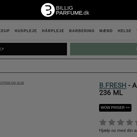
KEUP
HUDPLEJE
HÅRPLEJE
BARBERING
MÆND
HELSE
👉
OTION OG OLIE
B.FRESH
- 
236 ML
WOW PRISER >>
Hjælp os med din 