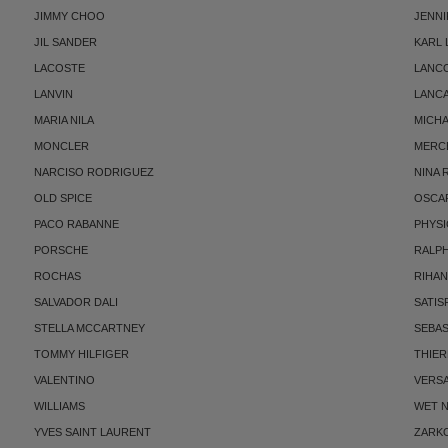
JIMMY CHOO
JENNI
JIL SANDER
KARL
LACOSTE
LANC
LANVIN
LANC
MARIA NILA
MICH
MONCLER
MERC
NARCISO RODRIGUEZ
NINA 
OLD SPICE
OSCAR
PACO RABANNE
PHYSI
PORSCHE
RALP
ROCHAS
RIHA
SALVADOR DALI
SATIS
STELLA MCCARTNEY
SEBAS
TOMMY HILFIGER
THIE
VALENTINO
VERS
WILLIAMS
WET N
YVES SAINT LAURENT
ZARK