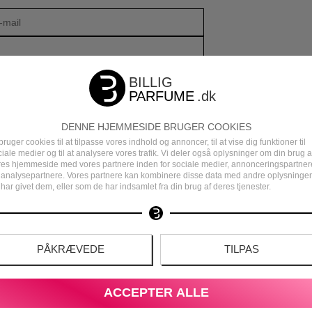
DENNE HJEMMESIDE BRUGER COOKIES
bruger cookies til at tilpasse vores indhold og annoncer, til at vise dig funktioner til
iale medier og til at analysere vores trafik. Vi deler også oplysninger om din brug a
res hjemmeside med vores partnere inden for sociale medier, annonceringspartner
 analysepartnere. Vores partnere kan kombinere disse data med andre oplysninger
har givet dem, eller som de har indsamlet fra din brug af deres tjenester.
DEN
DANSK E-MÆRKET WEBSHOP
PÅKRÆVEDE
TILPAS
ACCEPTER ALLE
S