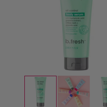
-61%
-32%
-74
3 STK