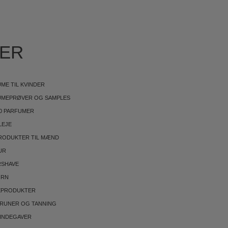
IER
ME TIL KVINDER
UMEPRØVER OG SAMPLES
0 PARFUMER
LEJE
RODUKTER TIL MÆND
UR
RSHAVE
ØRN
EPRODUKTER
BRUNER OG TANNING
INDEGAVER