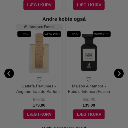
V
LÆG I KURV
LÆG I KURV
Andre købte også
rit
Ønskeskyen Favorit
Øn
-69%
-72%
-69%
W PRIS
WOW PRIS
WOW PRIS
es -
Lattafa Perfumes -
Maison Alhambra -
Latta
Parfum
Angham Eau de Parfum -
Fabulo Intense (Fusion
Candy
dp
100 ml
Intense) Eau de Parfum -
575,00
500,00
80 ml
179,00
139,00
V
LÆG I KURV
LÆG I KURV