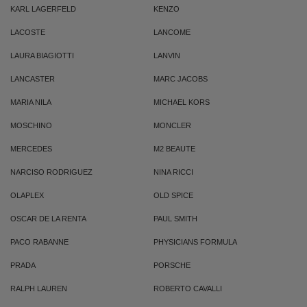
KARL LAGERFELD
KENZO
LACOSTE
LANCOME
LAURA BIAGIOTTI
LANVIN
LANCASTER
MARC JACOBS
MARIA NILA
MICHAEL KORS
MOSCHINO
MONCLER
MERCEDES
M2 BEAUTE
NARCISO RODRIGUEZ
NINA RICCI
OLAPLEX
OLD SPICE
OSCAR DE LA RENTA
PAUL SMITH
PACO RABANNE
PHYSICIANS FORMULA
PRADA
PORSCHE
RALPH LAUREN
ROBERTO CAVALLI