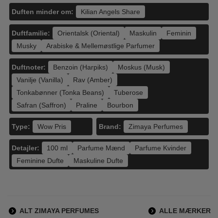
Duften minder om:
Kilian Angels Share
Duftfamilie:
Orientalsk (Oriental)
Maskulin
Feminin
Musky
Arabiske & Mellemøstlige Parfumer
Duftnoter:
Benzoin (Harpiks)
Moskus (Musk)
Vanilje (Vanilla)
Rav (Amber)
Tonkabønner (Tonka Beans)
Tuberose
Safran (Saffron)
Praline
Bourbon
Type:
Brand:
Wow Pris
Zimaya Perfumes
Detajler:
100 ml
Parfume Mænd
Parfume Kvinder
Feminine Dufte
Maskuline Dufte
ALT ZIMAYA PERFUMES
ALLE MÆRKER