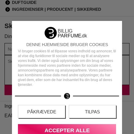
DUFTGUIDE
INGREDIENSER | PRODUCENT | SIKKERHED
Skriv din anmeldelse om produktet
Din vurdering:
DENNE HJEMMESIDE BRUGER COOKIES
Vi bruger cookies til at tilpasse vores indhold og annoncer, til
at vise dig funktioner til sociale medier og til at analysere
vores trafik. Vi deler også oplysninger om din brug af vores
hjemmeside med vores partnere inden for sociale medier,
annonceringspartnere og analysepartnere. Vores partnere
kan kombinere disse data med andre oplysninger, du har
givet dem, eller som de har indsamlet fra din brug af deres
tjenester.
Ingredienser
PÅKRÆVEDE
TILPAS
EAN
ACCEPTER ALLE