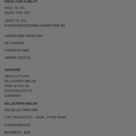
BRUG FOR HJÆLP?
RING TIL OS
(0045) 7028 7027
SKRIV TIL OS
KUNDESERVICE@BILLIGPARFUME.DK
HANDELSBETINGELSER
RETURNING
FORTRYD KØB
ORDRE STATUS
ADRESSE
ABSOLUTT APS
BILLIGPARFUME.DK
TARP BYVEJ 6D
6715 ESBJERG N
DANMARK
BILLIGPARFUME.DK
OM BILLIG PARFUME
CVR: DK32337872 - BANK: JYSKE BANK
KUNDESERVICE
BUSINESS
-
B2B