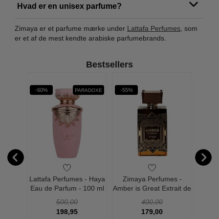
Hvad er en unisex parfume?
Zimaya er et parfume mærke under
Lattafa Perfumes
, som
er et af de mest kendte arabiske parfumebrands.
Bestsellers
-60%
-55%
-64%
PARADOXE
es -
Lattafa Perfumes - Haya
Zimaya Perfumes -
Zim
 Parfum
Eau de Parfum - 100 ml
Amber is Great Extrait de
Shara
Parfum 100 ml
Pa
500,00
400,00
198,95
179,00