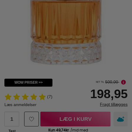
500,00
WOW PRISER >>
SET TIL
198,95
(7)
Fragt tillægges
Læs anmeldelser
LÆG I KURV
Tast