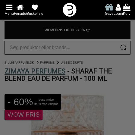
Menu
Forside
Ønskeliste
Gave
Login
Kurv
WOW PRIS OP TIL -70% 👉
BILLIGPARFUME.DK
PARFUME
UNISEX DUFTE
ZIMAYA PERFUMES
- SHARAF THE
BLEND EAU DE PARFUM - 100 ML
- 60%
besparelse
ifh til markedspris
WOW PRIS