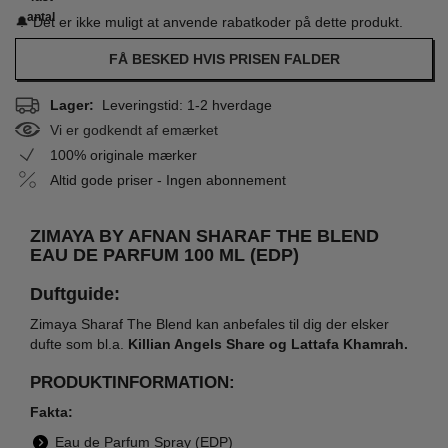
antal
🔔 Det er ikke muligt at anvende rabatkoder på dette produkt.
FÅ BESKED HVIS PRISEN FALDER
Lager:
Leveringstid: 1-2 hverdage
Vi er godkendt af emærket
100% originale mærker
Altid gode priser - Ingen abonnement
ZIMAYA BY AFNAN SHARAF THE BLEND
EAU DE PARFUM 100 ML (EDP)
Duftguide:
Zimaya Sharaf The Blend kan anbefales til dig der elsker
dufte som bl.a.
Killian Angels Share og Lattafa Khamrah.
PRODUKTINFORMATION:
Fakta:
Eau de Parfum Spray (EDP)