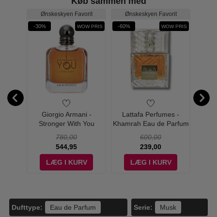
Køb sammen med
rit
Ønskeskyen Favorit
Ønskeskyen Favorit
-30%
-60%
-15%
W PRIS
WOW PRIS
WOW PRIS
es -
Giorgio Armani -
Lattafa Perfumes -
Kili
Eau de
Stronger With You
Khamrah Eau de Parfum
Eau d
 ml
Intensely for Men - 50 ml
- 100 ml - Edp
780,00
600,00
- Edp
544,95
239,00
V
LÆG I KURV
LÆG I KURV
Dufttype:
Serie:
Eau de Parfum
Musk