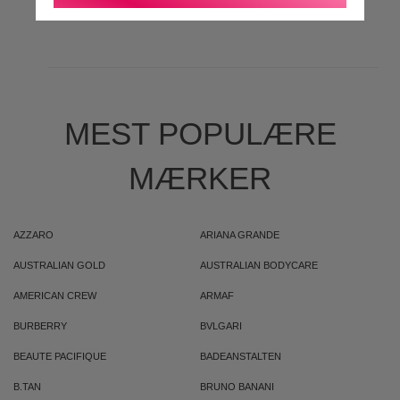
MEST POPULÆRE
MÆRKER
AZZARO
ARIANA GRANDE
AUSTRALIAN GOLD
AUSTRALIAN BODYCARE
AMERICAN CREW
ARMAF
BURBERRY
BVLGARI
BEAUTE PACIFIQUE
BADEANSTALTEN
B.TAN
BRUNO BANANI