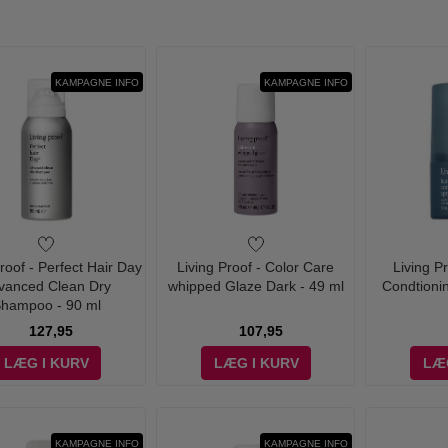
KAMPAGNE INFO
KAMPAGNE INFO
roof - Perfect Hair Day
Living Proof - Color Care
Living P
vanced Clean Dry
whipped Glaze Dark - 49 ml
Condtioni
hampoo - 90 ml
127,95
107,95
LÆG I KURV
LÆG I KURV
LÆ
KAMPAGNE INFO
KAMPAGNE INFO