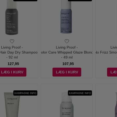
Living Proof -
Living Proof -
Livi
 Hair Day Dry Shampoo
Color Care Whipped Glaze Blonde
No Frizz Smo
- 92 ml
- 49 ml
127,95
107,95
LÆG I KURV
LÆG I KURV
LÆ
KAMPAGNE INFO
KAMPAGNE INFO