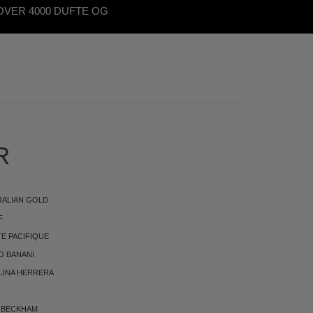
OVER 4000 DUFTE OG
KØNHEDSPRODUKTER
R
RALIAN GOLD
F
E PACIFIQUE
O BANANI
LINA HERRERA
 BECKHAM