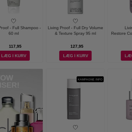
Proof - Full Shampoo -
Living Proof - Full Dry Volume
Livi
60 ml
& Texture Spray 95 ml
Restore Co
117,95
127,95
LÆG I KURV
LÆG I KURV
LÆ
KAMPAGNE INFO