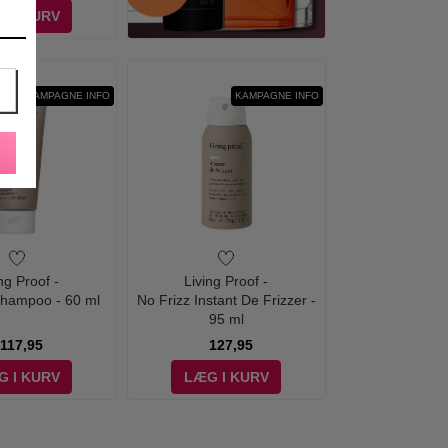
G I KURV
KAMPAGNE INFO
KAMPAGNE INFO
ng Proof -
Living Proof -
Shampoo - 60 ml
No Frizz Instant De Frizzer -
95 ml
117,95
127,95
G I KURV
LÆG I KURV