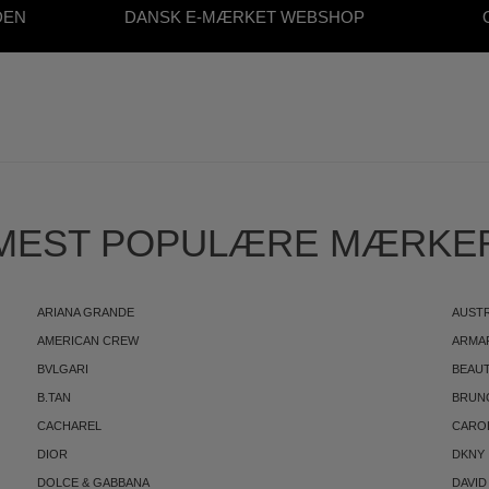
DEN
DANSK E-MÆRKET WEBSHOP
S
MEST POPULÆRE MÆRKE
ARIANA GRANDE
AUST
AMERICAN CREW
ARMA
BVLGARI
BEAUT
B.TAN
BRUN
CACHAREL
CARO
DIOR
DKNY
DOLCE & GABBANA
DAVID