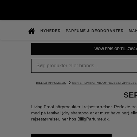
NYHEDER
PARFUME & DEODORANTER
MA
WOW PRIS OP TIL -70% 
BILLIGPARFUME.DK
SERIE - LIVING PROOF REJSESTØRRELSE
SE
Living Proof hårprodukter i rejsestørrelser. Perfekte tr
med på festival (dry shampoo er et must have her) eller
rejsestørrelser, her hos BilligParfume.dk.