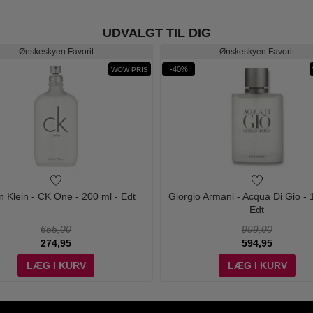
UDVALGT TIL DIG
Ønskeskyen Favorit
Ønskeskyen Favorit
-40%
WOW PRIS
n Klein - CK One - 200 ml - Edt
Giorgio Armani - Acqua Di Gio - 
Edt
655,00
999,00
274,95
594,95
LÆG I KURV
LÆG I KURV