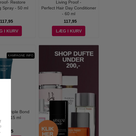
Proof- Restore
Living Proof -
g Spray - 50 ml
Perfect Hair Day Conditioner
- 60 ml
117,95
117,95
G I KURV
LÆG I KURV
KAMPAGNE INFO
of - Triple Bond
ex - 15 ml
f
e
187,95
,