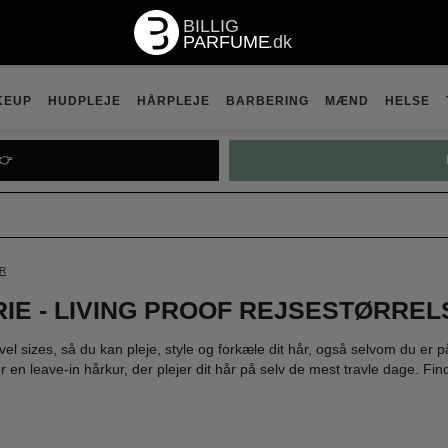
KEUP
HUDPLEJE
HÅRPLEJE
BARBERING
MÆND
HELSE
👉
R
RIE - LIVING PROOF REJSESTØRREL
avel sizes, så du kan pleje, style og forkæle dit hår, også selvom du er p
 en leave-in hårkur, der plejer dit hår på selv de mest travle dage. Fin