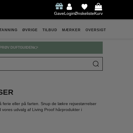
Gave
Login
Ønskeliste
Kurv
TANNING
ØVRIGE
TILBUD
MÆRKER
OVERSIGT
PRØV DUFTGUIDEN👉
SER
å ferie eller på farten. Snup de lækre rejsestørrelser
d vores udvalg af Living Proof hårprodukter i