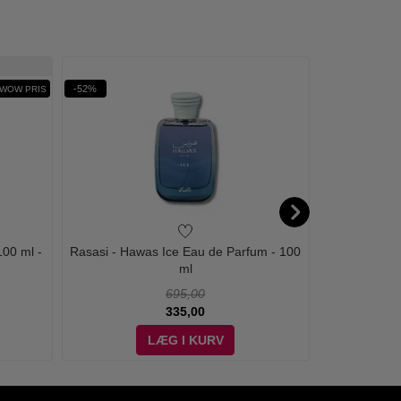
-52%
-65%
WOW PRIS
100 ml -
Rasasi - Hawas Ice Eau de Parfum - 100
Issey Miyake
ml
Sæt - 
695,00
335,00
LÆG I KURV