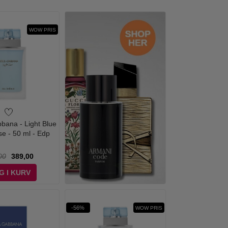
WOW PRIS
bana - Light Blue
se - 50 ml - Edp
00
389,00
G I KURV
-56%
WOW PRIS