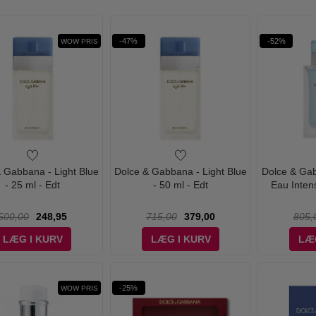
-47%
-52%
WOW PRIS
 Gabbana - Light Blue
Dolce & Gabbana - Light Blue
Dolce & Gab
- 25 ml - Edt
- 50 ml - Edt
Eau Inten
500,00
248,95
715,00
379,00
805,
LÆG I KURV
LÆG I KURV
LÆ
-25%
WOW PRIS