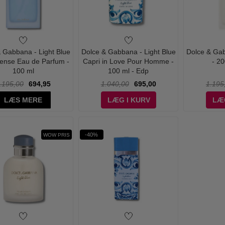
 Gabbana - Light Blue
Dolce & Gabbana - Light Blue
Dolce & Gab
tense Eau de Parfum -
Capri in Love Pour Homme -
- 20
100 ml
100 ml - Edp
.195,00
694,95
1.040,00
695,00
1.195
LÆS MERE
LÆG I KURV
LÆ
-40%
WOW PRIS