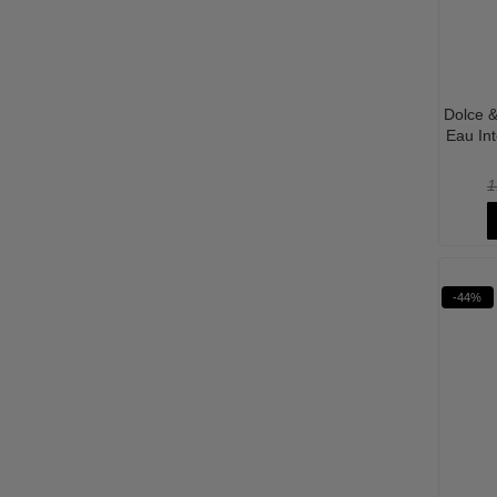
Dolce &
Eau In
1
-44%