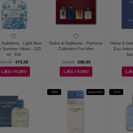
 Gabbana - Light Blue
Dolce & Gabbana - Perfume
Dolce & Gab
 Summer Vibes - 125
Collection For Men
Eau Inte
ml - Edt
Sam
995,00
475,00
399,00
298,95
LÆG I KURV
LÆG I KURV
LÆ
-49%
-27%
WOW PRIS