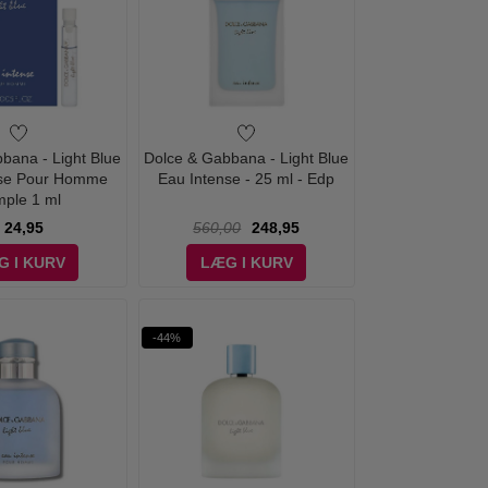
bana - Light Blue
Dolce & Gabbana - Light Blue
nse Pour Homme
Eau Intense - 25 ml - Edp
ple 1 ml
24,95
560,00
248,95
G I KURV
LÆG I KURV
-44%