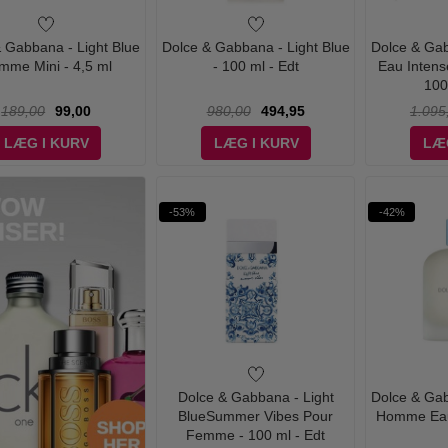
 Gabbana - Light Blue
Dolce & Gabbana - Light Blue
Dolce & Gab
mme Mini - 4,5 ml
- 100 ml - Edt
Eau Inten
100
189,00
99,00
980,00
494,95
1.095
LÆG I KURV
LÆG I KURV
LÆ
-53%
-42%
Dolce & Gabbana - Light
Dolce & Gab
BlueSummer Vibes Pour
Homme Eau 
Femme - 100 ml - Edt