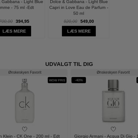
 Gabbana - Light Blue
Dolce & Gabbana - Light Blue
mme - 75 ml -Edt
Capri in Love Eau de Parfum -
50 ml
700,00
394,95
920,00
549,00
LÆS MERE
LÆS MERE
UDVALGT TIL DIG
Ønskeskyen Favorit
Ønskeskyen Favorit
-40%
WOW PRIS
n Klein - CK One - 200 ml - Edt
Giorgio Armani - Acqua Di Gio - 