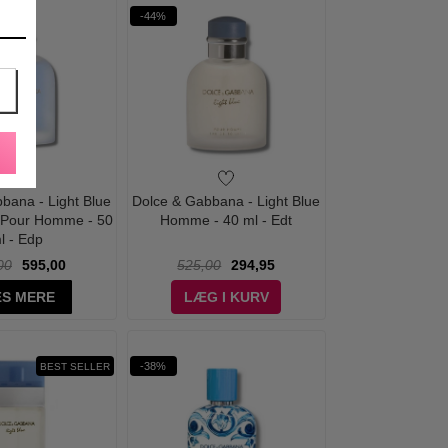
-44%
bana - Light Blue
Dolce & Gabbana - Light Blue
 Pour Homme - 50
Homme - 40 ml - Edt
l - Edp
00
595,00
525,00
294,95
S MERE
LÆG I KURV
-38%
BEST SELLER