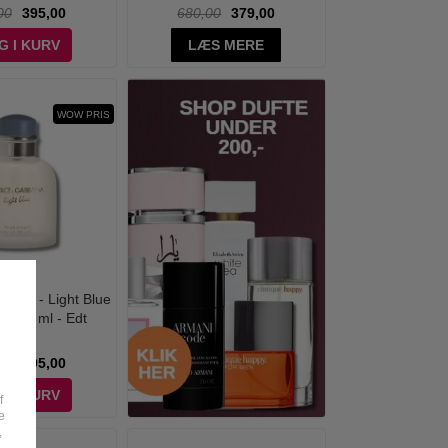
00
395,00
680,00
379,00
G I KURV
LÆS MERE
WOW PRIS
bana - Light Blue
 125 ml - Edt
00
495,00
G I KURV
f
e
,