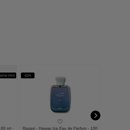
-52%
-65%
WOW PRIS
100 ml -
Rasasi - Hawas Ice Eau de Parfum - 100
Issey Miyake