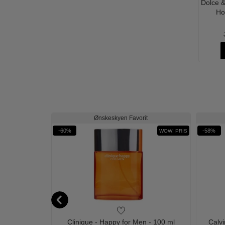
Dolce &
Ho
Ønskeskyen Favorit
-60%
-58%
WOW PRIS
WOW! PRIS
 - 25 ml - Edt
Clinique - Happy for Men - 100 ml
Calvi