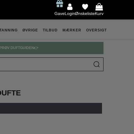
Gave
Login
Ønskeliste
Kurv
TANNING
ØVRIGE
TILBUD
MÆRKER
OVERSIGT
PRØV DUFTGUIDEN👉
DUFTE