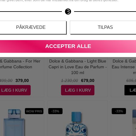
-45%
-14%
PÅKRÆVEDE
TILPAS
ACCEPTER ALLE
 & Gabbana - For Her
Dolce & Gabbana - Light Blue
Dolce & Gab
rfume Collection
Capri in Love Eau de Parfum -
Eau Intense
100 ml
m
499,00
379,00
1.230,00
679,00
695,
LÆG I KURV
LÆG I KURV
LÆ
-33%
-33%
WOW PRIS