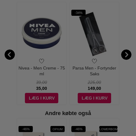
-34%
-30%
 My
Nivea - Men Creme - 75
Parsa Men - Fortynder
Pars
en - 50
ml
Saks
Clip
39,00
225,00
35,00
149,00
V
LÆG I KURV
LÆG I KURV
Andre købte også
rit
-46%
-46%
-75%
W PRIS
OPIUM
FLOWERBOMB