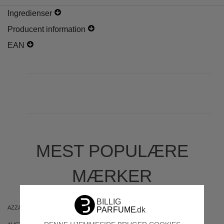
Ingredienser
Producent information
EAN
MEST POPULÆRE
MÆRKER
AZZARO
ARIANA GRANDE