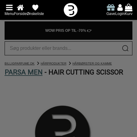
Menu
Forside
Ønskeliste
Gave
Login
Kurv
WOW PRIS OP TIL -70% 👉
BILLIGPARFUME.DK
HÅRPRODUKTER
HÅRBØRSTER OG KAMME
PARSA MEN
- HAIR CUTTING SCISSOR