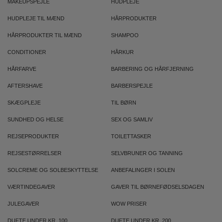
MAKEUPSPEJLE
HUDPLEJE
HUDPLEJE TIL MÆND
HÅRPRODUKTER
HÅRPRODUKTER TIL MÆND
SHAMPOO
CONDITIONER
HÅRKUR
HÅRFARVE
BARBERING OG HÅRFJERNING
AFTERSHAVE
BARBERSPEJLE
SKÆGPLEJE
TIL BØRN
SUNDHED OG HELSE
SEX OG SAMLIV
REJSEPRODUKTER
TOILETTASKER
REJSESTØRRELSER
SELVBRUNER OG TANNING
SOLCREME OG SOLBESKYTTELSE
ANBEFALINGER I SOLEN
VÆRTINDEGAVER
GAVER TIL BØRNEFØDSELSDAGEN
JULEGAVER
WOW PRISER
DUFTE UNDER KR. 100
DUFTE UNDER KR. 200