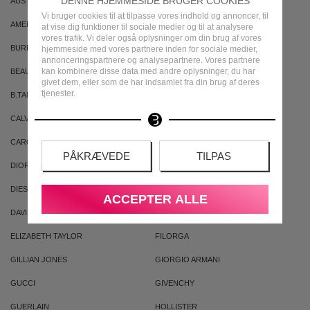
DENNE HJEMMESIDE BRUGER COOKIES
AUSTRALIAN GOLD
AUSTRALIAN BODYCARE
Vi bruger cookies til at tilpasse vores indhold og annoncer, til
AMERICAN CREW
ARMAF
at vise dig funktioner til sociale medier og til at analysere
vores trafik. Vi deler også oplysninger om din brug af vores
BURBERRY
BVLGARI
hjemmeside med vores partnere inden for sociale medier,
annonceringspartnere og analysepartnere. Vores partnere
kan kombinere disse data med andre oplysninger, du har
BEAUTE PACIFIQUE
BADEANSTALTEN
givet dem, eller som de har indsamlet fra din brug af deres
tjenester.
B.TAN
BRUNO BANANI
CALVIN KLEIN
CACHAREL
CAROLINA HERRERA
CLEAN
PÅKRÆVEDE
TILPAS
DIOR
DKNY
DIESEL
DOLCE & GABBANA
ACCEPTER ALLE
DAVID BECKHAM
ELIZABETH ARDEN
ELIZABETH TAYLOR
FILORGA
GILLIAN JONES
GIORGIO ARMANI
GUCCI
GIVENCHY
GUERLAIN
HOLLISTER