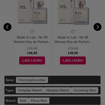
ernity
Made In Lab - No 49
Made In Lab - No 96
Mai
 - Edp
Women Eau de Parfum -
Women Eau de Parfum -
(Maitr
100 ml
100 ml
Chanc
275,00
275,00
148,95
148,95
V
LÆG I KURV
LÆG I KURV
Serie:
Hverdagsfavoritter
Type:
Hudpleje Mænd
Hårpleje Mænd
Grooming Men
Brand:
Kids
Parsa Men