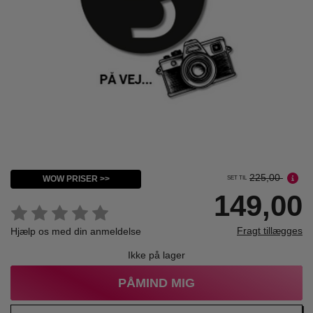
225,00
WOW PRISER >>
SET TIL
149,00
Fragt tillægges
Hjælp os med din anmeldelse
Ikke på lager
PÅMIND MIG