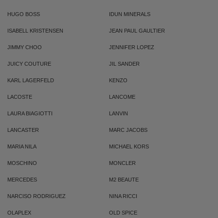
HUGO BOSS
IDUN MINERALS
ISABELL KRISTENSEN
JEAN PAUL GAULTIER
JIMMY CHOO
JENNIFER LOPEZ
JUICY COUTURE
JIL SANDER
KARL LAGERFELD
KENZO
LACOSTE
LANCOME
LAURA BIAGIOTTI
LANVIN
LANCASTER
MARC JACOBS
MARIA NILA
MICHAEL KORS
MOSCHINO
MONCLER
MERCEDES
M2 BEAUTE
NARCISO RODRIGUEZ
NINA RICCI
OLAPLEX
OLD SPICE