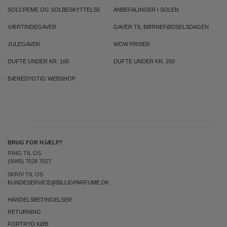
SOLCREME OG SOLBESKYTTELSE
ANBEFALINGER I SOLEN
VÆRTINDEGAVER
GAVER TIL BØRNEFØDSELSDAGEN
JULEGAVER
WOW PRISER
DUFTE UNDER KR. 100
DUFTE UNDER KR. 200
BÆREDYGTIG WEBSHOP
BRUG FOR HJÆLP?
RING TIL OS
(0045) 7028 7027
SKRIV TIL OS
KUNDESERVICE@BILLIGPARFUME.DK
HANDELSBETINGELSER
RETURNING
FORTRYD KØB