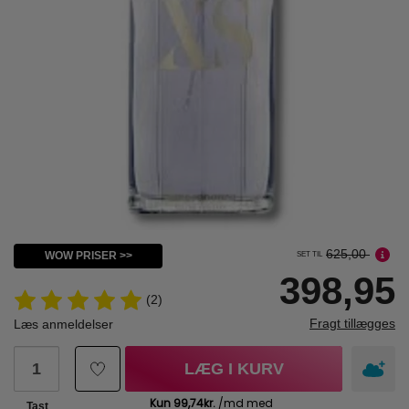
625,00
WOW PRISER >>
SET TIL
398,95
(2)
Fragt tillægges
Læs anmeldelser
LÆG I KURV
Tast