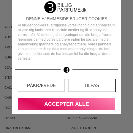
MÆRKER
DENNE HJEMMESIDE BRUGER COOKIES
Vi bruger cookies til at tilpasse vores indhold og annoncer, til
AZZARO
ARIANA GRANDE
at vise dig funktioner til sociale medier og til at analysere
vores trafik. Vi deler også oplysninger om din brug af vores
AUSTRALIAN GOLD
AUSTRALIAN BODYCARE
hjemmeside med vores partnere inden for sociale medier,
annonceringspartnere og analysepartnere. Vores partnere
AMERICAN CREW
ARMAF
kan kombinere disse data med andre oplysninger, du har
givet dem, eller som de har indsamlet fra din brug af deres
BURBERRY
BVLGARI
tjenester.
BEAUTE PACIFIQUE
BADEANSTALTEN
B.TAN
BRUNO BANANI
PÅKRÆVEDE
TILPAS
CALVIN KLEIN
CACHAREL
CAROLINA HERRERA
CLEAN
ACCEPTER ALLE
DIOR
DKNY
DIESEL
DOLCE & GABBANA
DAVID BECKHAM
ELIZABETH ARDEN