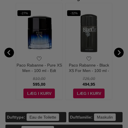
Phantom
-27%
-32%
-53%
Olympéa
Blue
Paco Rabanne - Pure XS
Paco Rabanne - Black
Paco 
t Spray
Men - 100 ml - Edt
XS For Men - 100 ml -
Edt
810,00
725,00
595,00
494,95
V
LÆG I KURV
LÆG I KURV
Dufttype:
Duftfamilie:
Eau de Toilette
Maskulin