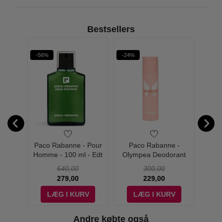
Bestsellers
-56%
-24%
-32%
S Pour
Paco Rabanne - Pour
Paco Rabanne -
Paco R
- Edt
Homme - 100 ml - Edt
Olympea Deodorant
Deodo
1 Million:
Spray - 150 ml
640,00
300,00
279,00
229,00
V
LÆG I KURV
LÆG I KURV
Lady Million
Andre købte også