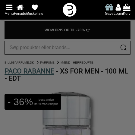
Menu
Forside
Ønskeliste
Gave
Login
Kurv
WOW PRIS OP TIL -70% 👉
BILLIGPARFUME.DK
PARFUME
MÆND - HERREDUFTE
PACO RABANNE
- XS FOR MEN - 100 ML
- EDT
- 36%
besparelse
ifh til markedspris