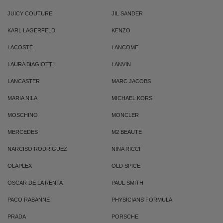
JUICY COUTURE
JIL SANDER
KARL LAGERFELD
KENZO
LACOSTE
LANCOME
LAURA BIAGIOTTI
LANVIN
LANCASTER
MARC JACOBS
MARIA NILA
MICHAEL KORS
MOSCHINO
MONCLER
MERCEDES
M2 BEAUTE
NARCISO RODRIGUEZ
NINA RICCI
OLAPLEX
OLD SPICE
OSCAR DE LA RENTA
PAUL SMITH
PACO RABANNE
PHYSICIANS FORMULA
PRADA
PORSCHE