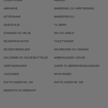
CONDITIONER
HÅRKUR
HÅRFARVE
BARBERING OG HÅRFJERNING
AFTERSHAVE
BARBERSPEJLE
SKÆGPLEJE
TIL BØRN
SUNDHED OG HELSE
SEX OG SAMLIV
REJSEPRODUKTER
TOILETTASKER
REJSESTØRRELSER
SELVBRUNER OG TANNING
SOLCREME OG SOLBESKYTTELSE
ANBEFALINGER I SOLEN
VÆRTINDEGAVER
GAVER TIL BØRNEFØDSELSDAGEN
JULEGAVER
WOW PRISER
DUFTE UNDER KR. 100
DUFTE UNDER KR. 200
BÆREDYGTIG WEBSHOP