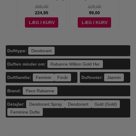
ml
- 150 ml
Deo 24H - 50 ml
305,00
129,00
224,95
99,00
V
LÆG I KURV
LÆG I KURV
Dufttype:
Deodorant
Duften minder om:
Rabanne Million Gold Her
Duftfamilie:
Duftnoter:
Feminin
Forår
Jasmin
Brand:
Paco Rabanne
Detajler:
Deodorant Spray
Deodorant
Guld (Gold)
Feminine Dufte