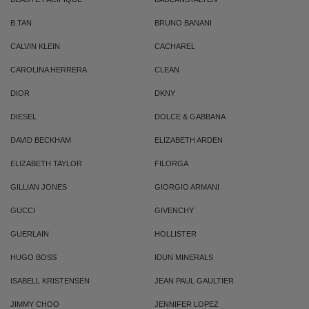
B.TAN
BRUNO BANANI
CALVIN KLEIN
CACHAREL
CAROLINA HERRERA
CLEAN
DIOR
DKNY
DIESEL
DOLCE & GABBANA
DAVID BECKHAM
ELIZABETH ARDEN
ELIZABETH TAYLOR
FILORGA
GILLIAN JONES
GIORGIO ARMANI
GUCCI
GIVENCHY
GUERLAIN
HOLLISTER
HUGO BOSS
IDUN MINERALS
ISABELL KRISTENSEN
JEAN PAUL GAULTIER
JIMMY CHOO
JENNIFER LOPEZ