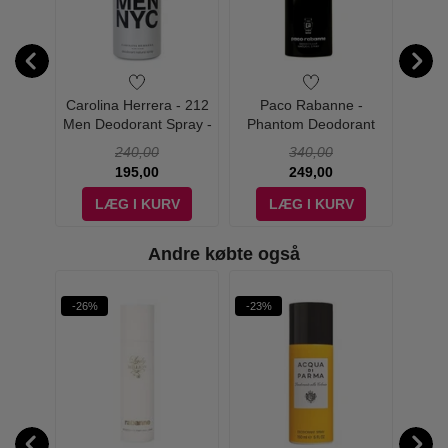
 Lady
Carolina Herrera - 212
Paco Rabanne -
P
0 ml -
Men Deodorant Spray -
Phantom Deodorant
Oly
1 Million:
150 ml
Spray - 150 ml
S
240,00
340,00
195,00
249,00
V
LÆG I KURV
LÆG I KURV
Lady Million
Andre købte også
Øn
Phantom
-26%
-23%
-53%
Olympéa