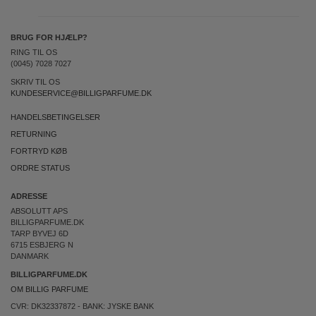
BRUG FOR HJÆLP?
RING TIL OS
(0045) 7028 7027
SKRIV TIL OS
KUNDESERVICE@BILLIGPARFUME.DK
HANDELSBETINGELSER
RETURNING
FORTRYD KØB
ORDRE STATUS
ADRESSE
ABSOLUTT APS
BILLIGPARFUME.DK
TARP BYVEJ 6D
6715 ESBJERG N
DANMARK
BILLIGPARFUME.DK
OM BILLIG PARFUME
CVR: DK32337872 - BANK: JYSKE BANK