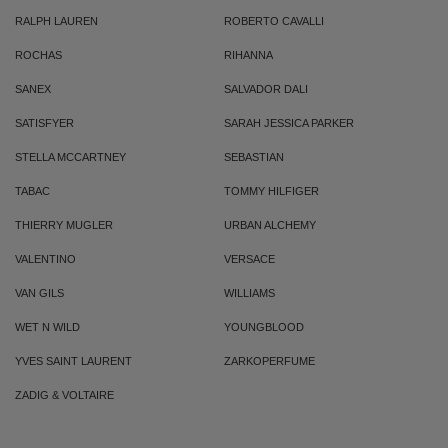
RALPH LAUREN
ROBERTO CAVALLI
ROCHAS
RIHANNA
SANEX
SALVADOR DALI
SATISFYER
SARAH JESSICA PARKER
STELLA MCCARTNEY
SEBASTIAN
TABAC
TOMMY HILFIGER
THIERRY MUGLER
URBAN ALCHEMY
VALENTINO
VERSACE
VAN GILS
WILLIAMS
WET N WILD
YOUNGBLOOD
YVES SAINT LAURENT
ZARKOPERFUME
ZADIG & VOLTAIRE