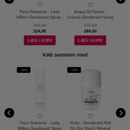
Million
Paco Rabanne - Lady
Acqua Di Parma -
Calv
 - 150
Million Deodorant Spray -
Colonia Deodorant Spray
Deodor
150 ml
- 150 ml
305,00
375,00
224,95
289,00
V
LÆG I KURV
LÆG I KURV
Køb sammen med
-26%
-23%
-35%
illion
Paco Rabanne - Lady
Vichy - Deodorant Roll
Paco
u de
Million Deodorant Spray
On Dry Touch Mineral
Deodo