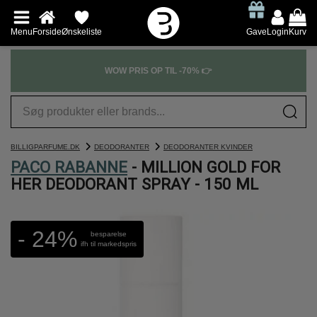
Menu
Forside
Ønskeliste
Gave
Login
Kurv
WOW PRIS OP TIL -70% 👉
BILLIGPARFUME.DK
DEODORANTER
DEODORANTER KVINDER
PACO RABANNE
- MILLION GOLD FOR
HER DEODORANT SPRAY - 150 ML
- 24%
besparelse
ifh til markedspris