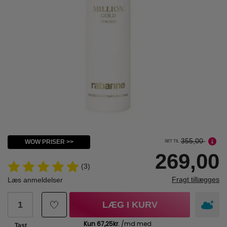
355,00
WOW PRISER >>
SET TIL
269,00
(3)
Fragt tillægges
Læs anmeldelser
LÆG I KURV
Tast