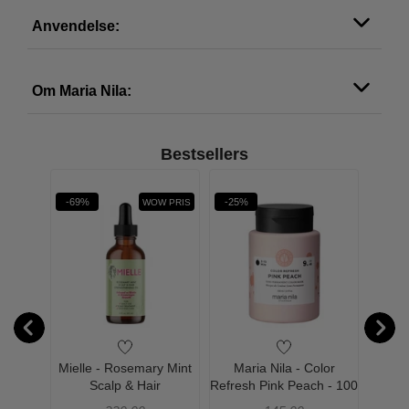
Anvendelse:
Om Maria Nila:
Bestsellers
-69%
-25%
-25%
WOW PRIS
 Volume
Mielle - Rosemary Mint
Maria Nila - Color
Mar
0 ml
Scalp & Hair
Refresh Pink Peach - 100
Refre
Strengthening Oil - 59 ml
ml