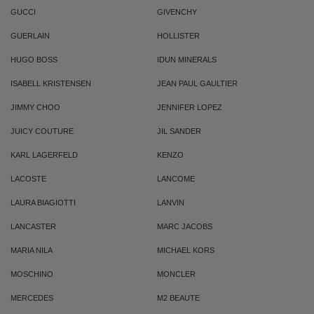
GUCCI
GIVENCHY
GUERLAIN
HOLLISTER
HUGO BOSS
IDUN MINERALS
ISABELL KRISTENSEN
JEAN PAUL GAULTIER
JIMMY CHOO
JENNIFER LOPEZ
JUICY COUTURE
JIL SANDER
KARL LAGERFELD
KENZO
LACOSTE
LANCOME
LAURA BIAGIOTTI
LANVIN
LANCASTER
MARC JACOBS
MARIA NILA
MICHAEL KORS
MOSCHINO
MONCLER
MERCEDES
M2 BEAUTE