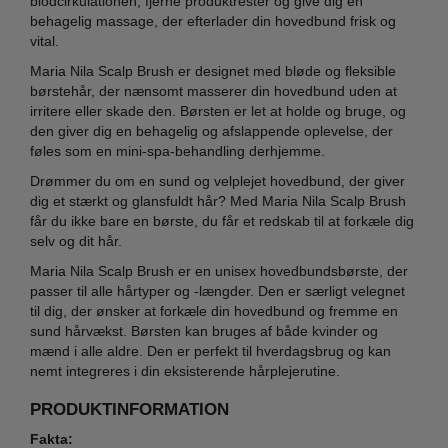
blodcirkulationen, fjerne produktrester og give dig en
behagelig massage, der efterlader din hovedbund frisk og
vital.
Maria Nila Scalp Brush er designet med bløde og fleksible
børstehår, der nænsomt masserer din hovedbund uden at
irritere eller skade den. Børsten er let at holde og bruge, og
den giver dig en behagelig og afslappende oplevelse, der
føles som en mini-spa-behandling derhjemme.
Drømmer du om en sund og velplejet hovedbund, der giver
dig et stærkt og glansfuldt hår? Med Maria Nila Scalp Brush
får du ikke bare en børste, du får et redskab til at forkæle dig
selv og dit hår.
Maria Nila Scalp Brush er en unisex hovedbundsbørste, der
passer til alle hårtyper og -længder. Den er særligt velegnet
til dig, der ønsker at forkæle din hovedbund og fremme en
sund hårvækst. Børsten kan bruges af både kvinder og
mænd i alle aldre. Den er perfekt til hverdagsbrug og kan
nemt integreres i din eksisterende hårplejerutine.
PRODUKTINFORMATION
Fakta: