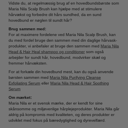
Vidste du, at regelmæssig brug af en hovedbundsbørste som
Maria Nila Scalp Brush kan hjælpe med at stimulere
hårvækst og forbedre dit hårs sundhed, da en sund
hovedbund er nøglen til sundt hår?
Brug sammen med:
For at maximere fordelene ved Maria Nila Scalp Brush, kan
du med fordel bruge den sammen med din daglige hårvask-
produkter, vi anbefaler at bruge den sammen med
Maria Nila
Head & Hair Heal shampoo og conditioner
som også
arbejder for sundt hår, hovedbund, modvirker skæl og
fremmer hårvæksten.
For at forkæle din hovedbund mest, kan du også anvende
børsten sammen med
Maria Nila Purifying Cleanse
Exfoliating Serum
eller
Maria Nila Head & Hair Soothing
Serum
Om mærket:
Maria Nila er et svensk mærke, der er kendt for sine
skånsomme og miljøvenlige hårplejeprodukter. Maria Nila går
aldrig på kompromis med kvaliteten, og deres produkter er
udviklet med fokus på bæredygtighed og dyrevelfærd.