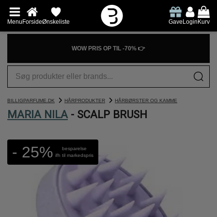
Menu
Forside
Ønskeliste
Gave
Login
Kurv
WOW PRIS OP TIL -70% 👉
BILLIGPARFUME.DK
HÅRPRODUKTER
HÅRBØRSTER OG KAMME
MARIA NILA
- SCALP BRUSH
- 25%
besparelse
ifh til markedspris