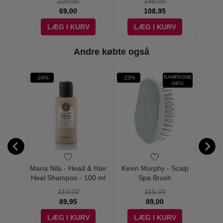
220,00
145,00
69,00
108,95
V
LÆG I KURV
LÆG I KURV
Andre købte også
KAMPAGNE
-24%
-23%
-25%
INFO
 Aqua
Maria Nila - Head & Hair
Kevin Murphy - Scalp
Ma
e - 150
Heal Shampoo - 100 ml
Spa Brush
Sh
119,00
115,00
89,95
89,00
V
LÆG I KURV
LÆG I KURV