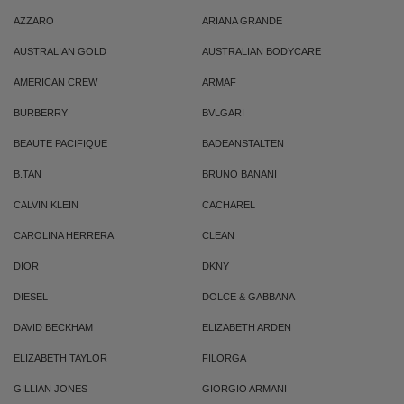
AZZARO
ARIANA GRANDE
AUSTRALIAN GOLD
AUSTRALIAN BODYCARE
AMERICAN CREW
ARMAF
BURBERRY
BVLGARI
BEAUTE PACIFIQUE
BADEANSTALTEN
B.TAN
BRUNO BANANI
CALVIN KLEIN
CACHAREL
CAROLINA HERRERA
CLEAN
DIOR
DKNY
DIESEL
DOLCE & GABBANA
DAVID BECKHAM
ELIZABETH ARDEN
ELIZABETH TAYLOR
FILORGA
GILLIAN JONES
GIORGIO ARMANI