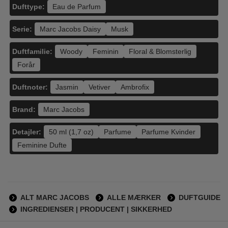
Dufttype:
Eau de Parfum
Serie:
Marc Jacobs Daisy
Musk
Duftfamilie:
Woody
Feminin
Floral & Blomsterlig
Forår
Duftnoter:
Jasmin
Vetiver
Ambrofix
Brand:
Marc Jacobs
Detajler:
50 ml (1,7 oz)
Parfume
Parfume Kvinder
Feminine Dufte
ALT MARC JACOBS
ALLE MÆRKER
DUFTGUIDE
INGREDIENSER | PRODUCENT | SIKKERHED