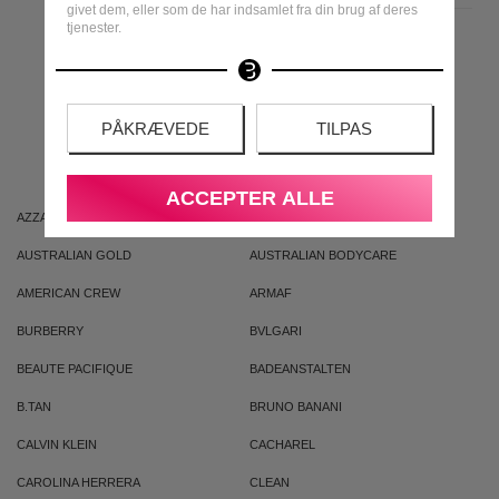
givet dem, eller som de har indsamlet fra din brug af deres
tjenester.
MEST POPULÆRE
PÅKRÆVEDE
TILPAS
MÆRKER
ACCEPTER ALLE
AZZARO
ARIANA GRANDE
AUSTRALIAN GOLD
AUSTRALIAN BODYCARE
AMERICAN CREW
ARMAF
BURBERRY
BVLGARI
BEAUTE PACIFIQUE
BADEANSTALTEN
B.TAN
BRUNO BANANI
CALVIN KLEIN
CACHAREL
CAROLINA HERRERA
CLEAN