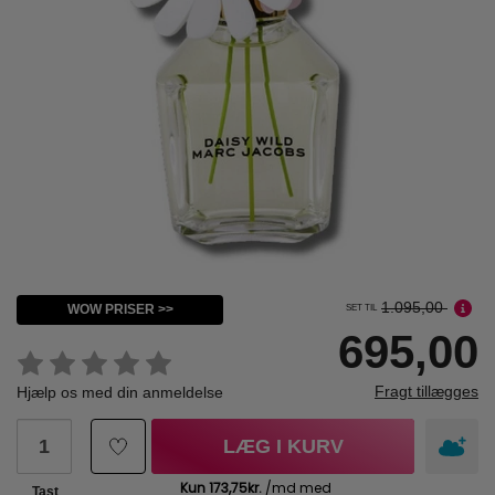
1.095,00
WOW PRISER >>
SET TIL
695,00
Fragt tillægges
Hjælp os med din anmeldelse
LÆG I KURV
Tast