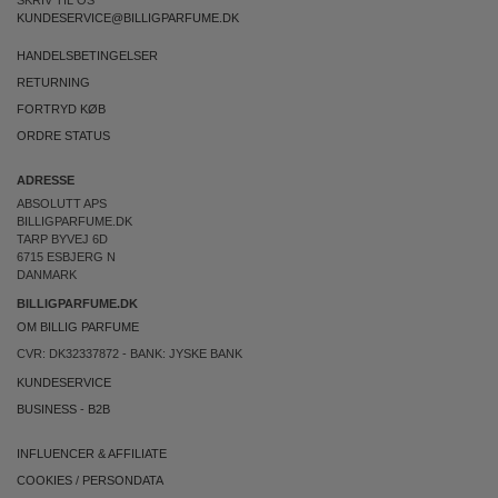
SKRIV TIL OS
KUNDESERVICE@BILLIGPARFUME.DK
HANDELSBETINGELSER
RETURNING
FORTRYD KØB
ORDRE STATUS
ADRESSE
ABSOLUTT APS
BILLIGPARFUME.DK
TARP BYVEJ 6D
6715 ESBJERG N
DANMARK
BILLIGPARFUME.DK
OM BILLIG PARFUME
CVR: DK32337872 - BANK: JYSKE BANK
KUNDESERVICE
BUSINESS
-
B2B
INFLUENCER & AFFILIATE
COOKIES
/
PERSONDATA