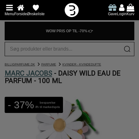
Menu
Forside
Ønskeliste
Gave
Login
Kurv
WOW PRIS OP TIL -70% 👉
BILLIGPARFUME.DK
PARFUME
KVINDER - KVINDEDUFTE
MARC JACOBS
- DAISY WILD EAU DE
PARFUM - 100 ML
- 37%
besparelse
ifh til markedspris