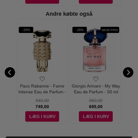
Andre købte også
-20%
-28%
-44%
WOW PRIS
 Acqua
Paco Rabanne - Fame
Giorgio Armani - My Way
Gucc
- 50 ml
Intense Eau de Parfum -
Eau de Parfum - 50 ml
Eau d
50 ml
940,00
960,00
749,00
695,00
V
LÆG I KURV
LÆG I KURV