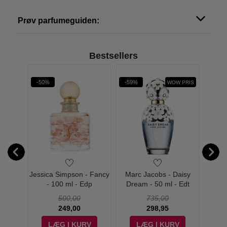
Prøv parfumeguiden:
Bestsellers
-50%
-59%
-43%
WOW PRIS
rfect
Jessica Simpson - Fancy
Marc Jacobs - Daisy
Marc
rfum -
- 100 ml - Edp
Dream - 50 ml - Edt
Dre
500,00
735,00
249,00
298,95
V
LÆG I KURV
LÆG I KURV