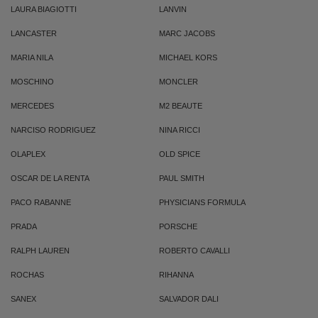
LAURA BIAGIOTTI
LANVIN
LANCASTER
MARC JACOBS
MARIA NILA
MICHAEL KORS
MOSCHINO
MONCLER
MERCEDES
M2 BEAUTE
NARCISO RODRIGUEZ
NINA RICCI
OLAPLEX
OLD SPICE
OSCAR DE LA RENTA
PAUL SMITH
PACO RABANNE
PHYSICIANS FORMULA
PRADA
PORSCHE
RALPH LAUREN
ROBERTO CAVALLI
ROCHAS
RIHANNA
SANEX
SALVADOR DALI