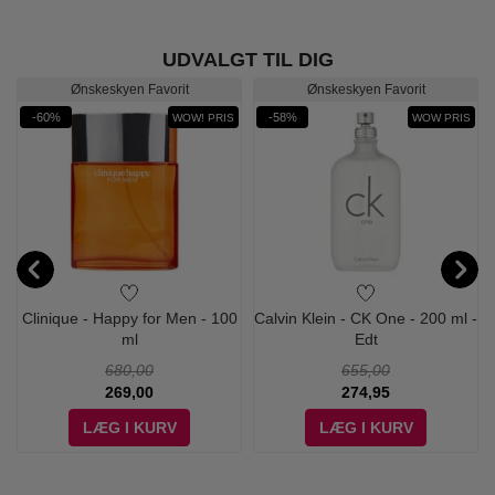
UDVALGT TIL DIG
Ønskeskyen Favorit
Ønskeskyen Favorit
-60%
-58%
WOW! PRIS
WOW PRIS
Clinique - Happy for Men - 100
Calvin Klein - CK One - 200 ml -
ml
Edt
680,00
655,00
269,00
274,95
LÆG I KURV
LÆG I KURV