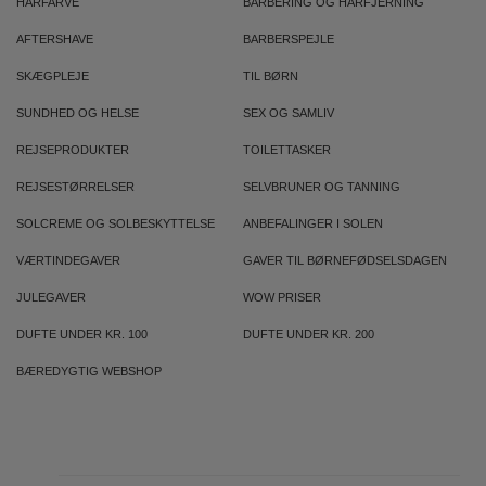
HÅRFARVE
BARBERING OG HÅRFJERNING
AFTERSHAVE
BARBERSPEJLE
SKÆGPLEJE
TIL BØRN
SUNDHED OG HELSE
SEX OG SAMLIV
REJSEPRODUKTER
TOILETTASKER
REJSESTØRRELSER
SELVBRUNER OG TANNING
SOLCREME OG SOLBESKYTTELSE
ANBEFALINGER I SOLEN
VÆRTINDEGAVER
GAVER TIL BØRNEFØDSELSDAGEN
JULEGAVER
WOW PRISER
DUFTE UNDER KR. 100
DUFTE UNDER KR. 200
BÆREDYGTIG WEBSHOP