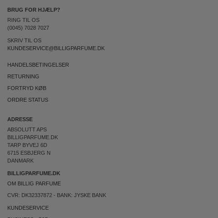
BRUG FOR HJÆLP?
RING TIL OS
(0045) 7028 7027
SKRIV TIL OS
KUNDESERVICE@BILLIGPARFUME.DK
HANDELSBETINGELSER
RETURNING
FORTRYD KØB
ORDRE STATUS
ADRESSE
ABSOLUTT APS
BILLIGPARFUME.DK
TARP BYVEJ 6D
6715 ESBJERG N
DANMARK
BILLIGPARFUME.DK
OM BILLIG PARFUME
CVR: DK32337872 - BANK: JYSKE BANK
KUNDESERVICE