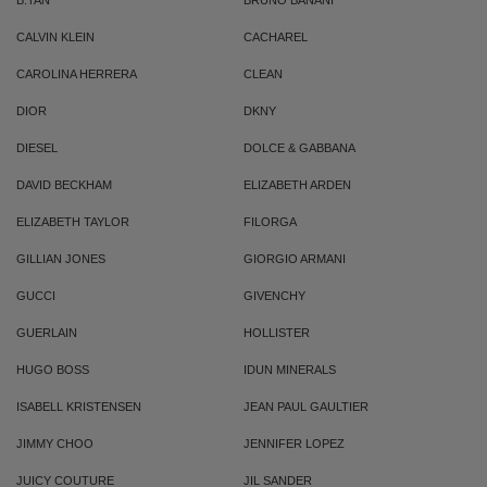
B.TAN
BRUNO BANANI
CALVIN KLEIN
CACHAREL
CAROLINA HERRERA
CLEAN
DIOR
DKNY
DIESEL
DOLCE & GABBANA
DAVID BECKHAM
ELIZABETH ARDEN
ELIZABETH TAYLOR
FILORGA
GILLIAN JONES
GIORGIO ARMANI
GUCCI
GIVENCHY
GUERLAIN
HOLLISTER
HUGO BOSS
IDUN MINERALS
ISABELL KRISTENSEN
JEAN PAUL GAULTIER
JIMMY CHOO
JENNIFER LOPEZ
JUICY COUTURE
JIL SANDER