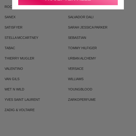
ROCHAS
RIHANNA
SANEX
SALVADOR DALI
SATISFYER
SARAH JESSICA PARKER
STELLA MCCARTNEY
SEBASTIAN
TABAC
TOMMY HILFIGER
THIERRY MUGLER
URBAN ALCHEMY
VALENTINO
VERSACE
VAN GILS
WILLIAMS
WET N WILD
YOUNGBLOOD
YVES SAINT LAURENT
ZARKOPERFUME
ZADIG & VOLTAIRE