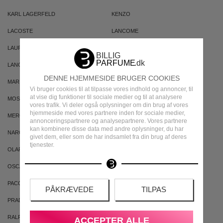
KARL LAGERFELD
KENZO
LACOSTE
LANCOME
LAURA BIAGIOTTI
LANVIN
LANCASTER
MARC JACOBS
DENNE HJEMMESIDE BRUGER COOKIES
MARIA NILA
MICHAEL KORS
Vi bruger cookies til at tilpasse vores indhold og annoncer, til
at vise dig funktioner til sociale medier og til at analysere
MOSCHINO
MONCLER
vores trafik. Vi deler også oplysninger om din brug af vores
hjemmeside med vores partnere inden for sociale medier,
MERCEDES
M2 BEAUTE
annonceringspartnere og analysepartnere. Vores partnere
kan kombinere disse data med andre oplysninger, du har
NARCISO RODRIGUEZ
NINA RICCI
givet dem, eller som de har indsamlet fra din brug af deres
tjenester.
OLAPLEX
OLD SPICE
OSCAR DE LA RENTA
PAUL SMITH
PACO RABANNE
PHYSICIANS FORMULA
PÅKRÆVEDE
TILPAS
PRADA
PORSCHE
RALPH LAUREN
ROBERTO CAVALLI
ACCEPTER ALLE