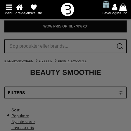
Menu
Forside
Ønskeliste
Gave
Login
Kurv
WOW PRIS OP TIL -70% 👉
BILLIGPARFUME.DK
LIVSSTIL
BEAUTY SMOOTHIE
BEAUTY SMOOTHIE
FILTERS
Sort
Populære
Nyeste varer
Laveste pris