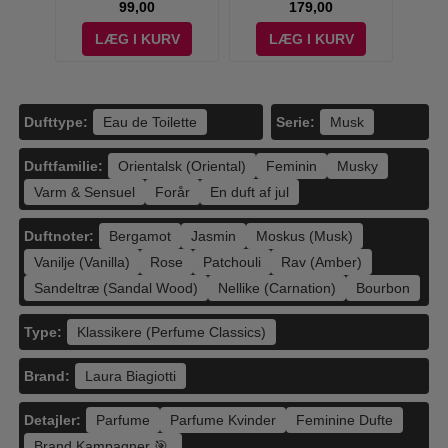
99,00
179,00
V
LÆG I KURV
LÆG I KURV
Dufttype:
Serie:
Eau de Toilette
Musk
Duftfamilie:
Orientalsk (Oriental)
Feminin
Musky
Varm & Sensuel
Forår
En duft af jul
Duftnoter:
Bergamot
Jasmin
Moskus (Musk)
Vanilje (Vanilla)
Rose
Patchouli
Rav (Amber)
Sandeltræ (Sandal Wood)
Nellike (Carnation)
Bourbon
Type:
Klassikere (Perfume Classics)
Brand:
Laura Biagiotti
Detajler:
Parfume
Parfume Kvinder
Feminine Dufte
Brand Kampagner 🎯