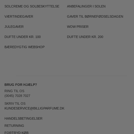
SOLCREME OG SOLBESKYTTELSE
ANBEFALINGER I SOLEN
VÆRTINDEGAVER
GAVER TIL BØRNEFØDSELSDAGEN
JULEGAVER
WOW PRISER
DUFTE UNDER KR. 100
DUFTE UNDER KR. 200
BÆREDYGTIG WEBSHOP
BRUG FOR HJÆLP?
RING TIL OS
(0045) 7028 7027
SKRIV TIL OS
KUNDESERVICE@BILLIGPARFUME.DK
HANDELSBETINGELSER
RETURNING
FORTRYD KØB