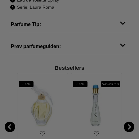
Eau de Toilette Spray
Serie:
Laura Roma
Parfume Tip:
Prøv parfumeguiden:
Bestsellers
-39%
-59%
-42%
WOW PRIS