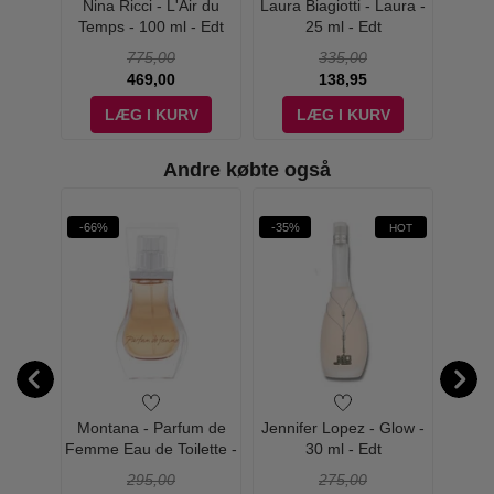
i -
Nina Ricci - L'Air du
Laura Biagiotti - Laura -
Laura
5 ml -
Temps - 100 ml - Edt
25 ml - Edt
Wome
775,00
335,00
469,00
138,95
V
LÆG I KURV
LÆG I KURV
Andre købte også
-66%
-35%
-51%
HOT
 Pour
Montana - Parfum de
Jennifer Lopez - Glow -
Jenni
- Edt
Femme Eau de Toilette -
30 ml - Edt
30 ml
295,00
275,00