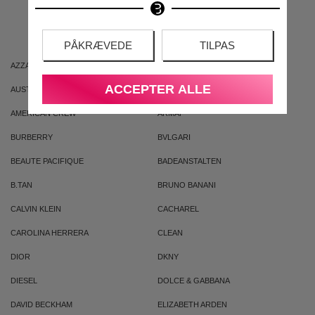
MÆRKER
PÅKRÆVEDE
TILPAS
AZZARO
ARIANA GRANDE
ACCEPTER ALLE
AUSTRALIAN GOLD
AUSTRALIAN BODYCARE
AMERICAN CREW
ARMAF
BURBERRY
BVLGARI
BEAUTE PACIFIQUE
BADEANSTALTEN
B.TAN
BRUNO BANANI
CALVIN KLEIN
CACHAREL
CAROLINA HERRERA
CLEAN
DIOR
DKNY
DIESEL
DOLCE & GABBANA
DAVID BECKHAM
ELIZABETH ARDEN