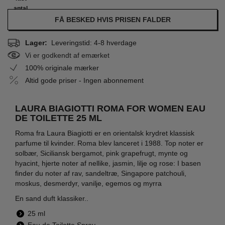
antal
FÅ BESKED HVIS PRISEN FALDER
Lager:
Leveringstid: 4-8 hverdage
Vi er godkendt af emærket
100% originale mærker
Altid gode priser - Ingen abonnement
LAURA BIAGIOTTI ROMA FOR WOMEN EAU
DE TOILETTE 25 ML
Roma fra Laura Biagiotti er en orientalsk krydret klassisk
parfume til kvinder. Roma blev lanceret i 1988. Top noter er
solbær, Siciliansk bergamot, pink grapefrugt, mynte og
hyacint, hjerte noter af nellike, jasmin, lilje og rose: I basen
finder du noter af rav, sandeltræ, Singapore patchouli,
moskus, desmerdyr, vanilje, egemos og myrra
En sand duft klassiker..
25 ml