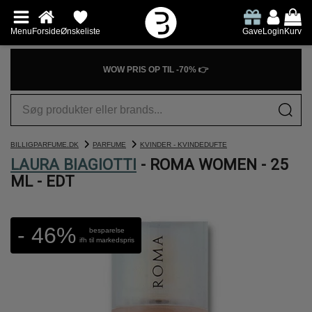
Menu
Forside
Ønskeliste
Gave
Login
Kurv
WOW PRIS OP TIL -70% 👉
BILLIGPARFUME.DK
PARFUME
KVINDER - KVINDEDUFTE
LAURA BIAGIOTTI
- ROMA WOMEN - 25
ML - EDT
- 46%
besparelse
ifh til markedspris