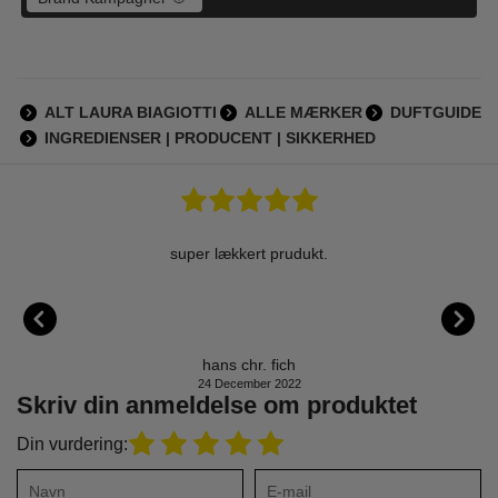
ALT LAURA BIAGIOTTI
ALLE MÆRKER
DUFTGUIDE
INGREDIENSER | PRODUCENT | SIKKERHED
ament
super lækkert prudukt.
Perfume
cathedra
scent, 
40-50 
right,
hans chr. fich
24 December 2022
Skriv din anmeldelse om produktet
Din vurdering: