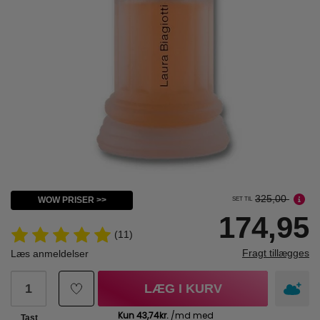
325,00
WOW PRISER >>
SET TIL
174,95
(11)
Fragt tillægges
Læs anmeldelser
LÆG I KURV
Tast