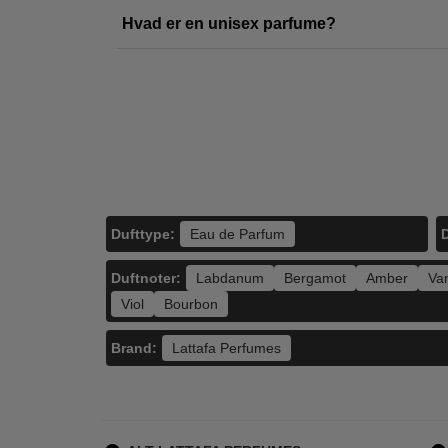
Hvad er en unisex parfume?
Lattafa Perfumes -
Lattafa Perfumes -
Mais
Ajayeb Dubai Eau
Rouat Al Oud Eau
Infin
de Parfum - 100
de Parfum - 100
Par
500,00
400,00
ml
ml
149,00
139,00
LÆG I KURV
LÆG I KURV
L
Dufttype:
D
Eau de Parfum
Duftnoter:
Labdanum
Bergamot
Amber
Van
Viol
Bourbon
Brand:
Lattafa Perfumes