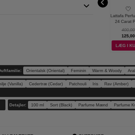
on Alhambra -
Lattafa Perfumes -
Lattafa Perfumes -
Lattafa Perf
i Elixir Eau de
Nebras Eau de
Winners Trophy
24 Carat 
fum - 100 ml
Parfum - 100 ml
Silver Eau De
Gold Eau
550,00
500,00
550,00
400,00
Parfum - 100 ml
Parfum - 1
189,00
229,00
225,00
125,00
ÆG I KURV
LÆG I KURV
LÆG I KURV
LÆG I K
uftfamilie:
Orientalsk (Oriental)
Feminin
Warm & Woody
Ara
ilje (Vanilla)
Cedertræ (Cedar)
Patchouli
Iris
Rav (Amber)
Detajler:
100 ml
Sort (Black)
Parfume Mænd
Parfume K