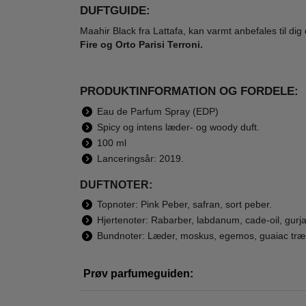
DUFTGUIDE:
Maahir Black fra Lattafa, kan varmt anbefales til dig
Fire og Orto Parisi Terroni.
Lattafa Perfumes -
Lattafa Perfumes -
Latta
PRODUKTINFORMATION OG FORDELE:
Mayar Cherry
Yara Eau de
Nas
Intense Eau de
Parfum - 50 ml -
Par
Eau de Parfum Spray (EDP)
500,00
300,00
Parfum - 100 ml
Edp
189,00
79,00
Spicy og intens læder- og woody duft.
100 ml
LÆG I KURV
LÆG I KURV
L
Lanceringsår: 2019.
DUFTNOTER:
Topnoter: Pink Peber, safran, sort peber.
-70%
-65%
-66
Hjertenoter: Rabarber, labdanum, cade-oil, gurj
Bundnoter: Læder, moskus, egemos, guaiac træ, 
Prøv parfumeguiden: