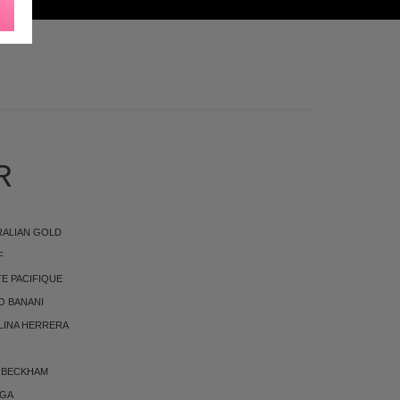
KØNHEDSPRODUKTER
R
RALIAN GOLD
F
E PACIFIQUE
O BANANI
LINA HERRERA
 BECKHAM
RGA