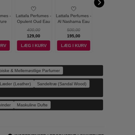
umes -
Lattafa Perfumes -
Lattafa Perfumes -
Lattafa Perfumes -
Pure
Opulent Oud Eau
Al Nashama Eau
Ajayeb Dubai Eau
 de
de Parfum - 100
de Parfum - 100
de Parfum - 100
400,00
500,00
500,00
00 ml
ml
ml
ml
129,00
195,00
149,00
URV
LÆG I KURV
LÆG I KURV
LÆG I KURV
biske & Mellemøstlige Parfumer
Læder (Leather)
Sandeltræ (Sandal Wood)
vinder
Maskuline Dufte