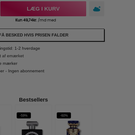
LÆG I KURV
FÅ BESKED HVIS PRISEN FALDER
ngstid: 1-2 hverdage
t af emærket
le mærker
iser - Ingen abonnement
Bestsellers
-59%
-60%
-70%