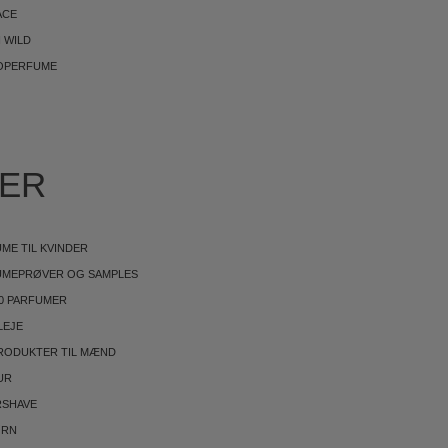
ACE
 WILD
OPERFUME
IER
ME TIL KVINDER
UMEPRØVER OG SAMPLES
0 PARFUMER
LEJE
RODUKTER TIL MÆND
UR
RSHAVE
ØRN