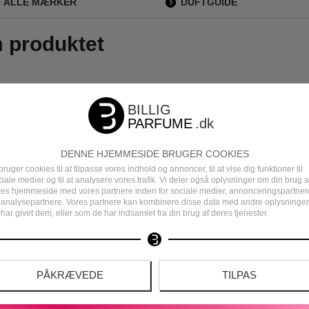
ALLE MÆRKER
DUFTGUIDE
m produktet
DENNE HJEMMESIDE BRUGER COOKIES
bruger cookies til at tilpasse vores indhold og annoncer, til at vise dig funktioner til
iale medier og til at analysere vores trafik. Vi deler også oplysninger om din brug a
res hjemmeside med vores partnere inden for sociale medier, annonceringspartner
 analysepartnere. Vores partnere kan kombinere disse data med andre oplysninger
har givet dem, eller som de har indsamlet fra din brug af deres tjenester.
PÅKRÆVEDE
TILPAS
DEN
DANSK E-MÆRKET WEBSHOP