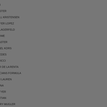
I
STER
LL KRISTENSEN
FER LOPEZ
 LAGERFELD
OME
ASTER
AEL KORS
EDES
RICCI
 DE LA RENTA
CIANS FORMULA
H LAUREN
NNA
FYER
TIAN
RRY MUGLER