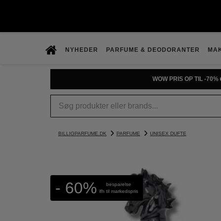
NYHEDER
PARFUME & DEODORANTER
MA
WOW PRIS OP TIL -70% 
BILLIGPARFUME.DK
PARFUME
UNISEX DUFTE
- 60%
besparelse
ifh til markedspris