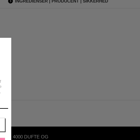
INGREDIENSER | PRODUCENT | SIKKERHED
f
e
,
OVER 4000 DUFTE OG