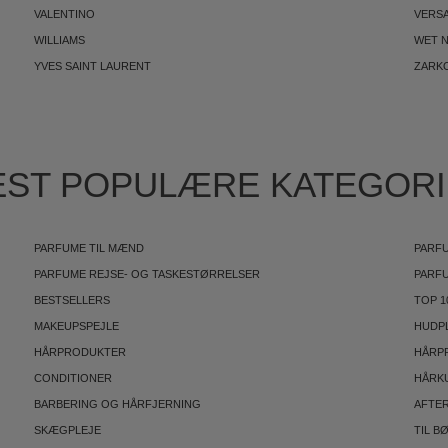
VALENTINO
VERS
WILLIAMS
WET N
YVES SAINT LAURENT
ZARK
ST POPULÆRE KATEGOR
PARFUME TIL MÆND
PARFU
PARFUME REJSE- OG TASKESTØRRELSER
PARF
BESTSELLERS
TOP 1
MAKEUPSPEJLE
HUDP
HÅRPRODUKTER
HÅRP
CONDITIONER
HÅRK
BARBERING OG HÅRFJERNING
AFTE
SKÆGPLEJE
TIL B