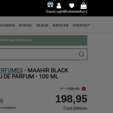
Gave
Login
Ønskeliste
Kurv
TANNING
ØVRIGE
TILBUD
MÆRKER
OVERSIGT
PRØV DUFTGUIDEN👉
ERFUMES
- MAAHIR BLACK
U DE PARFUM - 100 ML
500,00
SET TIL
198,95
anmeldelse
Fragt tillægges