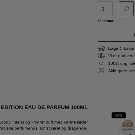
Tast antal
Lager:
Leveri
Vi er godkend
100% origina
Altid gode pr
EDITION EAU DE PARFUM 100ML
%
-65%
-58%
-67%
woody, intens og krydret duft med varme læder
arabiske parfumehus, sofistikeret og dragende.