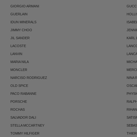
GIORGIO ARMANI
GUCC
GUERLAIN
HOLLI
IDUN MINERALS
ISABE
JIMMY CHOO
JENNI
JIL SANDER
KARL
LACOSTE
LANC
LANVIN
LANC
MARIA NILA
MICH
MONCLER
MERC
NARCISO RODRIGUEZ
NINA 
OLD SPICE
OSCAR
PACO RABANNE
PHYSI
PORSCHE
RALP
ROCHAS
RIHA
SALVADOR DALI
SATIS
STELLA MCCARTNEY
SEBAS
TOMMY HILFIGER
THIE