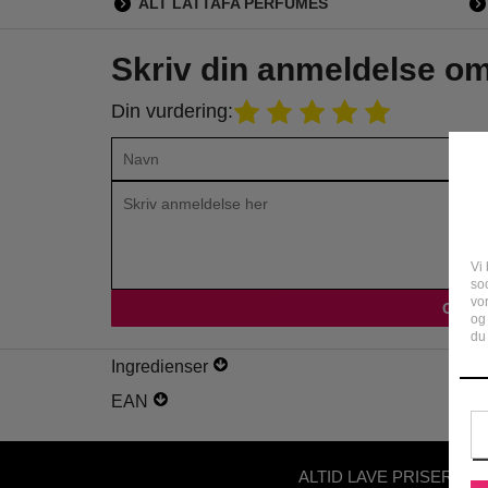
ALT LATTAFA PERFUMES
Skriv din anmeldelse o
Din vurdering:
Vi 
soc
vo
og
du 
Ingredienser
EAN
ALTID LAVE PRISER - U