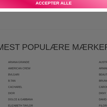
ACCEPTER ALLE
S
MEST POPULÆRE MÆRKE
ARIANA GRANDE
AUST
AMERICAN CREW
ARMA
BVLGARI
BEAUT
B.TAN
BRUN
CACHAREL
CARO
DIOR
DKNY
DOLCE & GABBANA
DAVID
ELIZABETH TAYLOR
FILO