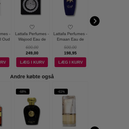
umes -
Lattafa Perfumes -
Lattafa Perfumes -
Lattafa Perfumes -
al Oud
Wajood Eau de
Emaan Eau de
Awraq Al Oud Eau
fum -
Parfum - 100 ml
Parfum - 100 ml
de Parfum - 100
600,00
500,00
400,00
ml
249,00
198,95
119,00
URV
LÆG I KURV
LÆG I KURV
LÆG I KURV
Andre købte også
-68%
-61%
-70%