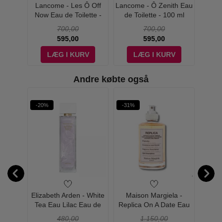
e Est
Lancome - Les Ô Off
Lancome - Ô Zenith Eau
Lanco
dinaire
Now Eau de Toilette -
de Toilette - 100 ml
Eau de
p
100 ml
700,00
700,00
595,00
595,00
V
LÆG I KURV
LÆG I KURV
Andre købte også
-20%
-31%
-24%
ir du
Elizabeth Arden - White
Maison Margiela -
Ma
lette -
Tea Eau Lilac Eau de
Replica On A Date Eau
Rep
Toilette - 100 ml
de Toilette - 100 ml
Lemon
480,00
1.150,00