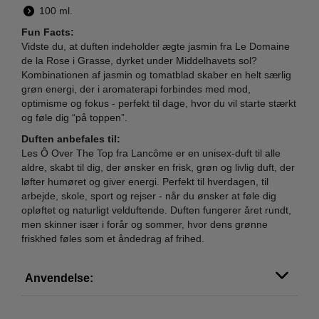
100 ml.
Fun Facts:
Vidste du, at duften indeholder ægte jasmin fra Le Domaine
de la Rose i Grasse, dyrket under Middelhavets sol?
Kombinationen af jasmin og tomatblad skaber en helt særlig
grøn energi, der i aromaterapi forbindes med mod,
optimisme og fokus - perfekt til dage, hvor du vil starte stærkt
og føle dig “på toppen”.
Duften anbefales til:
Les Ô Over The Top fra Lancôme er en unisex-duft til alle
aldre, skabt til dig, der ønsker en frisk, grøn og livlig duft, der
løfter humøret og giver energi. Perfekt til hverdagen, til
arbejde, skole, sport og rejser - når du ønsker at føle dig
opløftet og naturligt velduftende. Duften fungerer året rundt,
men skinner især i forår og sommer, hvor dens grønne
friskhed føles som et åndedrag af frihed.
Anvendelse: