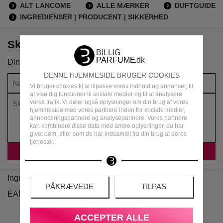
ALT LANCOME
ALLE MÆRKER
DUFTGUIDE
INGREDIENSER | PRODUCENT | SIKKERHED
Skriv din anmeldelse om produktet
Din vurdering:
DENNE HJEMMESIDE BRUGER COOKIES
Vi bruger cookies til at tilpasse vores indhold og annoncer, til
at vise dig funktioner til sociale medier og til at analysere
vores trafik. Vi deler også oplysninger om din brug af vores
hjemmeside med vores partnere inden for sociale medier,
annonceringspartnere og analysepartnere. Vores partnere
kan kombinere disse data med andre oplysninger, du har
givet dem, eller som de har indsamlet fra din brug af deres
tjenester.
Ingredienser
PÅKRÆVEDE
TILPAS
EAN
ACCEPTER ALLE