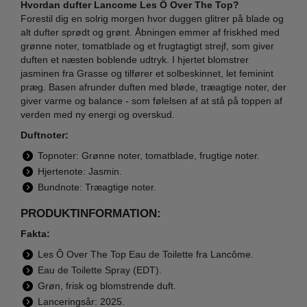
Hvordan dufter Lancome Les Ô Over The Top?
Forestil dig en solrig morgen hvor duggen glitrer på blade og
alt dufter sprødt og grønt. Åbningen emmer af friskhed med
grønne noter, tomatblade og et frugtagtigt strejf, som giver
duften et næsten boblende udtryk. I hjertet blomstrer
jasminen fra Grasse og tilfører et solbeskinnet, let feminint
præg. Basen afrunder duften med bløde, træagtige noter, der
giver varme og balance - som følelsen af at stå på toppen af
verden med ny energi og overskud.
Duftnoter:
Topnoter: Grønne noter, tomatblade, frugtige noter.
Hjertenote: Jasmin.
Bundnote: Træagtige noter.
PRODUKTINFORMATION:
Fakta:
Les Ô Over The Top Eau de Toilette fra Lancôme.
Eau de Toilette Spray (EDT).
Grøn, frisk og blomstrende duft.
Lanceringsår: 2025.