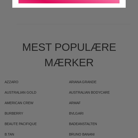
MEST POPULÆRE
MÆRKER
AZZARO
ARIANA GRANDE
AUSTRALIAN GOLD
AUSTRALIAN BODYCARE
AMERICAN CREW
ARMAF
BURBERRY
BVLGARI
BEAUTE PACIFIQUE
BADEANSTALTEN
B.TAN
BRUNO BANANI