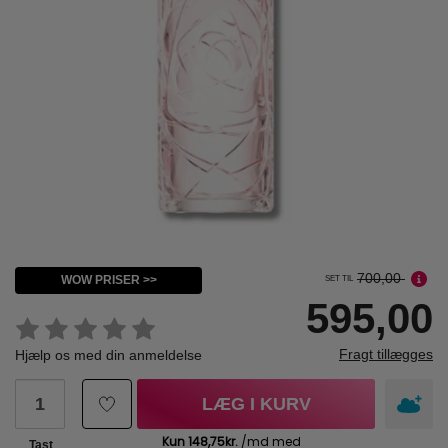
700,00
WOW PRISER >>
SET TIL
595,00
Fragt tillægges
Hjælp os med din anmeldelse
LÆG I KURV
Tast