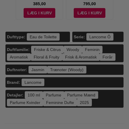
385,00
795,00
V
LÆG I KURV
LÆG I KURV
Dufttype:
Serie:
Eau de Toilette
Lancome Ô
Duftfamilie:
Friske & Citrus
Woody
Feminin
Aromatisk
Floral & Fruity
Frisk & Aromatisk
Forår
Duftnoter:
Jasmin
Trænoter (Woody)
Brand:
Lancome
Detajler:
100 ml
Parfume
Parfume Mænd
Parfume Kvinder
Feminine Dufte
2025