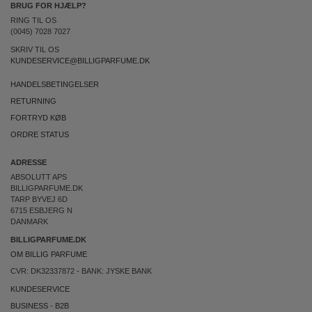
BRUG FOR HJÆLP?
RING TIL OS
(0045) 7028 7027
SKRIV TIL OS
KUNDESERVICE@BILLIGPARFUME.DK
HANDELSBETINGELSER
RETURNING
FORTRYD KØB
ORDRE STATUS
ADRESSE
ABSOLUTT APS
BILLIGPARFUME.DK
TARP BYVEJ 6D
6715 ESBJERG N
DANMARK
BILLIGPARFUME.DK
OM BILLIG PARFUME
CVR: DK32337872 - BANK: JYSKE BANK
KUNDESERVICE
BUSINESS
-
B2B