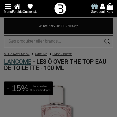
Menu
Forside
Ønskeliste
Gave
Login
Kurv
WOW PRIS OP TIL -70% 👉
BILLIGPARFUME.DK
PARFUME
UNISEX DUFTE
LANCOME
- LES Ô OVER THE TOP EAU
DE TOILETTE - 100 ML
- 15%
besparelse
ifh til markedspris