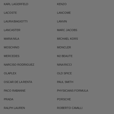
KARL LAGERFELD
KENZO
LACOSTE
LANCOME
LAURA BIAGIOTTI
LANVIN
LANCASTER
MARC JACOBS
MARIA NILA
MICHAEL KORS
MOSCHINO
MONCLER
MERCEDES
M2 BEAUTE
NARCISO RODRIGUEZ
NINA RICCI
OLAPLEX
OLD SPICE
OSCAR DE LA RENTA
PAUL SMITH
PACO RABANNE
PHYSICIANS FORMULA
PRADA
PORSCHE
RALPH LAUREN
ROBERTO CAVALLI