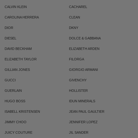
CALVIN KLEIN
CACHAREL
CAROLINA HERRERA
CLEAN
DIOR
DKNY
DIESEL
DOLCE & GABBANA
DAVID BECKHAM
ELIZABETH ARDEN
ELIZABETH TAYLOR
FILORGA
GILLIAN JONES
GIORGIO ARMANI
GUCCI
GIVENCHY
GUERLAIN
HOLLISTER
HUGO BOSS
IDUN MINERALS
ISABELL KRISTENSEN
JEAN PAUL GAULTIER
JIMMY CHOO
JENNIFER LOPEZ
JUICY COUTURE
JIL SANDER