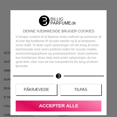
MEST POPULÆRE
DENNE HJEMMESIDE BRUGER COOKIES
MÆRKER
Vi bruger cookies til at tilpasse vores indhold og annoncer, til
at vise dig funktioner til sociale medier og til at analysere
vores trafik. Vi deler også oplysninger om din brug af vores
hjemmeside med vores partnere inden for sociale medier,
AZZARO
ARIANA GRANDE
annonceringspartnere og analysepartnere. Vores partnere
kan kombinere disse data med andre oplysninger, du har
givet dem, eller som de har indsamlet fra din brug af deres
AUSTRALIAN GOLD
AUSTRALIAN BODYCARE
tjenester.
AMERICAN CREW
ARMAF
BURBERRY
BVLGARI
BEAUTE PACIFIQUE
BADEANSTALTEN
PÅKRÆVEDE
TILPAS
B.TAN
BRUNO BANANI
ACCEPTER ALLE
CALVIN KLEIN
CACHAREL
CAROLINA HERRERA
CLEAN