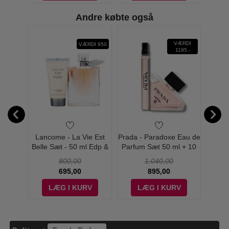
Andre købte også
FAIR
VÆRDI
VÆRDI 950
EIGE
1195,-
alast
Lancome - La Vie Est
Prada - Paradoxe Eau de
Lanc
 Full
Belle Sæt - 50 ml Edp &
Parfum Sæt 50 ml + 10
Bel
er Fair
50 ml Body Lotion
ml
800,00
1.040,00
695,00
895,00
V
LÆG I KURV
LÆG I KURV