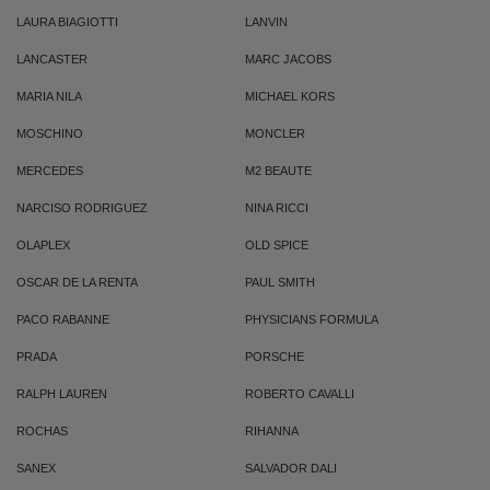
LAURA BIAGIOTTI
LANVIN
LANCASTER
MARC JACOBS
MARIA NILA
MICHAEL KORS
MOSCHINO
MONCLER
MERCEDES
M2 BEAUTE
NARCISO RODRIGUEZ
NINA RICCI
OLAPLEX
OLD SPICE
OSCAR DE LA RENTA
PAUL SMITH
PACO RABANNE
PHYSICIANS FORMULA
PRADA
PORSCHE
RALPH LAUREN
ROBERTO CAVALLI
ROCHAS
RIHANNA
SANEX
SALVADOR DALI