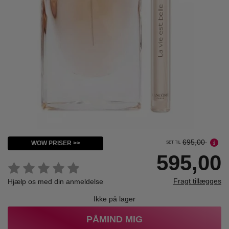
695,00
WOW PRISER >>
SET TIL
595,00
Fragt tillægges
Hjælp os med din anmeldelse
Ikke på lager
PÅMIND MIG