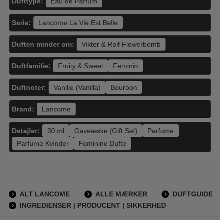
Dufttype:
Eau de Parfum
Serie:
Lancome La Vie Est Belle
Duften minder om:
Viktor & Rolf Flowerbomb
Duftfamilie:
Fruity & Sweet
Feminin
Duftnoter:
Vanilje (Vanilla)
Bourbon
Brand:
Lancome
Detajler:
30 ml
Gaveæske (Gift Set)
Parfume
Parfume Kvinder
Feminine Dufte
ALT LANCOME
ALLE MÆRKER
DUFTGUIDE
INGREDIENSER | PRODUCENT | SIKKERHED