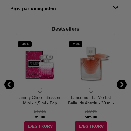
Prøv parfumeguiden:
Bestsellers
-40%
-20%
-18%
e Est
Jimmy Choo - Blossom
Lancome - La Vie Est
Lanc
dinaire
Mini - 4,5 ml - Edp
Belle Iris Absolu - 30 ml -
Bel
p
Edp
149,00
680,00
89,00
545,00
V
LÆG I KURV
LÆG I KURV