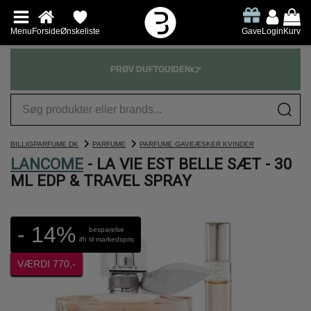
Menu
Forside
Ønskeliste
Gave
Login
Kurv
PRØV DUFTGUIDEN👉
BILLIGPARFUME.DK
PARFUME
PARFUME GAVEÆSKER KVINDER
LANCOME
- LA VIE EST BELLE SÆT - 30
ML EDP & TRAVEL SPRAY
- 14%
besparelse
ifh til markedspris
VÆRDI 770,-