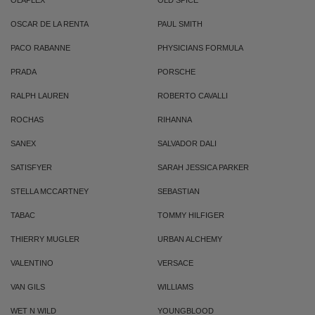
OLAPLEX
OLD SPICE
OSCAR DE LA RENTA
PAUL SMITH
PACO RABANNE
PHYSICIANS FORMULA
PRADA
PORSCHE
RALPH LAUREN
ROBERTO CAVALLI
ROCHAS
RIHANNA
SANEX
SALVADOR DALI
SATISFYER
SARAH JESSICA PARKER
STELLA MCCARTNEY
SEBASTIAN
TABAC
TOMMY HILFIGER
THIERRY MUGLER
URBAN ALCHEMY
VALENTINO
VERSACE
VAN GILS
WILLIAMS
WET N WILD
YOUNGBLOOD