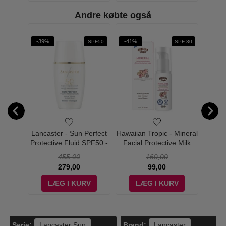
Andre købte også
-39%
-41%
-43%
SPF50
SPF 30
rganic
Lancaster - Sun Perfect
Hawaiian Tropic - Mineral
Nuxe 
auty
Protective Fluid SPF50 -
Facial Protective Milk
High P
30 ml
SPF 30 - 50 ml
455,00
169,00
279,00
99,00
V
LÆG I KURV
LÆG I KURV
Serie:
Brand:
Lancaster Sun
Lancaster