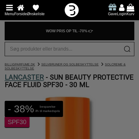
Menu
Forside
Ønskeliste
Gave
Login
Kurv
WOW PRIS OP TIL -70% 👉
BILLIGPARFUME.DK
SELVBRUNER OG SOLBESKYTTELSE
SOLCREME &
SOLBESKYTTELSE
LANCASTER
- SUN BEAUTY PROTECTIVE
FACE FLUID SPF30 - 30 ML
- 38%
besparelse
ifh til markedspris
SPF30