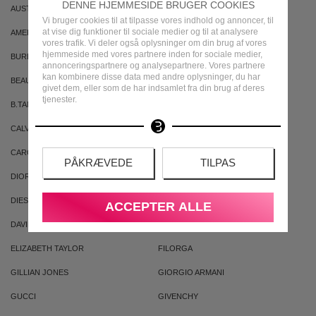
DENNE HJEMMESIDE BRUGER COOKIES
AUSTRALIAN GOLD
AUSTRALIAN BODYCARE
Vi bruger cookies til at tilpasse vores indhold og annoncer, til
at vise dig funktioner til sociale medier og til at analysere
AMERICAN CREW
ARMAF
vores trafik. Vi deler også oplysninger om din brug af vores
hjemmeside med vores partnere inden for sociale medier,
BURBERRY
BVLGARI
annonceringspartnere og analysepartnere. Vores partnere
kan kombinere disse data med andre oplysninger, du har
BEAUTE PACIFIQUE
BADEANSTALTEN
givet dem, eller som de har indsamlet fra din brug af deres
tjenester.
B.TAN
BRUNO BANANI
CALVIN KLEIN
CACHAREL
CAROLINA HERRERA
CLEAN
PÅKRÆVEDE
TILPAS
DIOR
DKNY
DIESEL
DOLCE & GABBANA
ACCEPTER ALLE
DAVID BECKHAM
ELIZABETH ARDEN
ELIZABETH TAYLOR
FILORGA
GILLIAN JONES
GIORGIO ARMANI
GUCCI
GIVENCHY