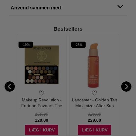
Anvend sammen med:
SPF 30 her
Bestsellers
SPF 50 her
-19%
-28%
-29%
SPF50+
Beauty
Makeup Revolution -
Lancaster - Golden Tan
Lanca
 Milky
Fortune Favours The
Maximizer After Sun
Velve
0+
Brave Palette
Serum - 30 ml
S
159,00
320,00
129,00
229,00
V
LÆG I KURV
LÆG I KURV