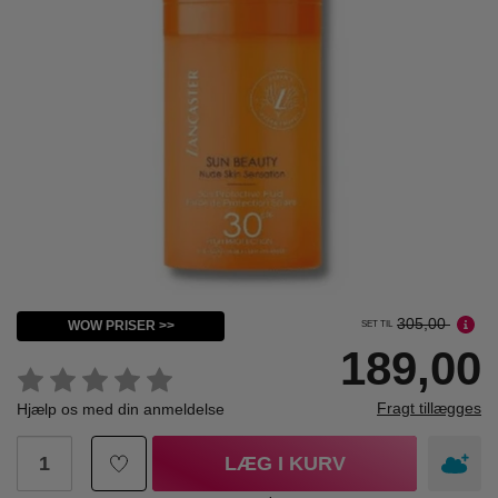
305,00
WOW PRISER >>
SET TIL
189,00
Fragt tillægges
Hjælp os med din anmeldelse
LÆG I KURV