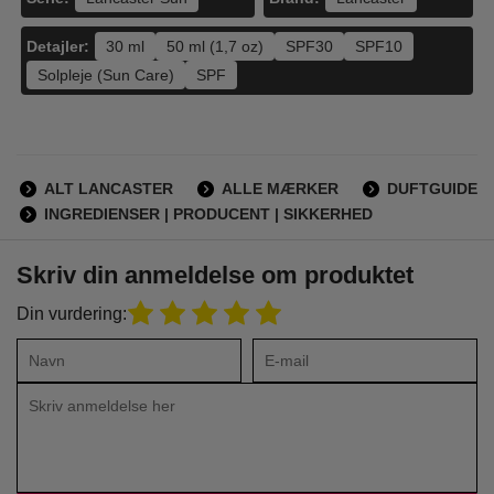
Detajler:
30 ml
50 ml (1,7 oz)
SPF30
SPF10
Solpleje (Sun Care)
SPF
ALT LANCASTER
ALLE MÆRKER
DUFTGUIDE
INGREDIENSER | PRODUCENT | SIKKERHED
Skriv din anmeldelse om produktet
Din vurdering: