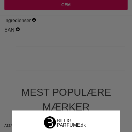
Ingredienser
EAN
MEST POPULÆRE
MÆRKER
AZZARO
ARIANA GRANDE