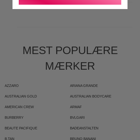
MEST POPULÆRE
MÆRKER
AZZARO
ARIANA GRANDE
AUSTRALIAN GOLD
AUSTRALIAN BODYCARE
AMERICAN CREW
ARMAF
BURBERRY
BVLGARI
BEAUTE PACIFIQUE
BADEANSTALTEN
B.TAN
BRUNO BANANI