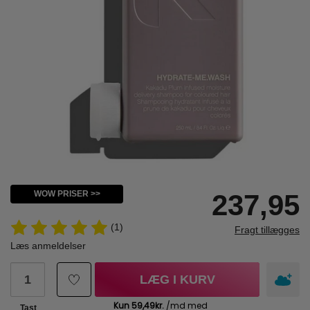
WOW PRISER >>
237,95
(1)
Fragt tillægges
Læs anmeldelser
LÆG I KURV
Tast