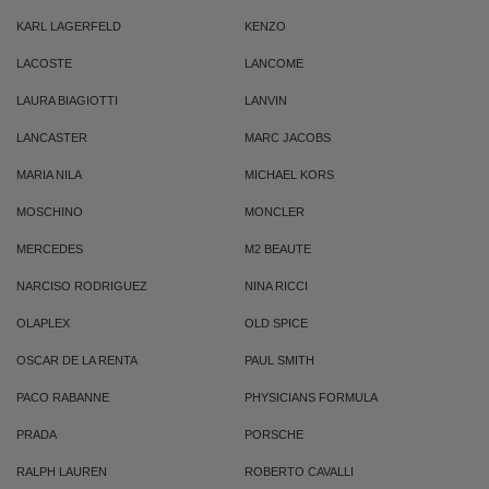
KARL LAGERFELD
KENZO
LACOSTE
LANCOME
LAURA BIAGIOTTI
LANVIN
LANCASTER
MARC JACOBS
MARIA NILA
MICHAEL KORS
MOSCHINO
MONCLER
MERCEDES
M2 BEAUTE
NARCISO RODRIGUEZ
NINA RICCI
OLAPLEX
OLD SPICE
OSCAR DE LA RENTA
PAUL SMITH
PACO RABANNE
PHYSICIANS FORMULA
PRADA
PORSCHE
RALPH LAUREN
ROBERTO CAVALLI