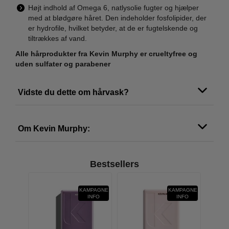
Højt indhold af Omega 6, natlysolie fugter og hjælper
med at blødgøre håret. Den indeholder fosfolipider, der
er hydrofile, hvilket betyder, at de er fugtelskende og
tiltrækkes af vand.
Alle hårprodukter fra Kevin Murphy er crueltyfree og
uden sulfater og parabener
Vidste du dette om hårvask?
Om Kevin Murphy:
Bestsellers
MPAGNE
KAMPAGNE
KAMPAGNE
INFO
INFO
INFO