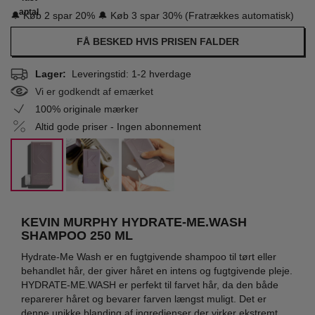
antal
🔔 Køb 2 spar 20% 🔔 Køb 3 spar 30% (Fratrækkes automatisk)
FÅ BESKED HVIS PRISEN FALDER
Lager:
Leveringstid: 1-2 hverdage
Vi er godkendt af emærket
100% originale mærker
Altid gode priser - Ingen abonnement
KEVIN MURPHY HYDRATE-ME.WASH
SHAMPOO 250 ML
Hydrate-Me Wash er en fugtgivende shampoo til tørt eller
behandlet hår, der giver håret en intens og fugtgivende pleje.
HYDRATE-ME.WASH er perfekt til farvet hår, da den både
reparerer håret og bevarer farven længst muligt. Det er
denne unikke blanding af ingredienser der virker ekstremt