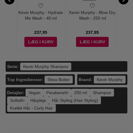
Blonde
Kevin Murphy - Hydrate
Kevin Murphy - Blow Dry
K
mpoo -
Me Wash - 40 ml
Wash - 250 ml
Everla
237,95
237,95
V
LÆG I KURV
LÆG I KURV
Serie:
Kevin Murphy Shampoo
Top Ingredienser:
Brand:
Shea Butter
Kevin Murphy
Detajler:
Vegan
Parabenefri
250 ml
Shampoo
Sulfatfri
Hårpleje
Hår Styling (Hair Styling)
Krøllet Hår - Curly Hair