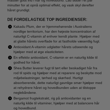
masser godt ind i hår og hovedbund. Lad sidde i et par
minutter for at opnå optimal effekt, og vask skyl derefter
håret grundigt.
DE FORDELAGTIGE TOP INGREDIENSER:
Kakadu Plum, der er hjemmehørende i Australiens
nordlige territorium, har den højeste koncentration af
naturligt C-vitamin af enhver kendt plante. Hjælper med
at glatte hårets overflade for at fastholde væsentlig fugt.
Antioxidant A-vitamin udglatter hårets udseende og
hjælper med at øge elasticiteten.
En effektiv antioxidant, C-vitamin er en naturlig kilde til
godhed for håret.
Shea Butter leverer fugt til tørt eller beskadiget hår fra
rod til spids og hjælper med at reparere og beskytte mod
miljøbelastninger, tørhed og skørhed. Hurtigt
absorberende, dette naturligt gavnlige smør hjælper med
at rehydrere håret og hovedbunden uden at tilstoppe
neglebåndene.
Bergamot frugtekstrakt, rig på antioxidanter og en
naturlig kilde til vitaminer, hjælper med at balancere hår
og hovedbund.