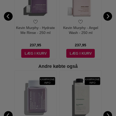
Repair
Kevin Murphy - Hydrate
Kevin Murphy - Angel
Kevi
 ml
Me Rinse - 250 ml
Wash - 250 ml
237,95
237,95
V
LÆG I KURV
LÆG I KURV
Andre købte også
MPAGNE
KAMPAGNE
KAMPAGNE
INFO
INFO
INFO