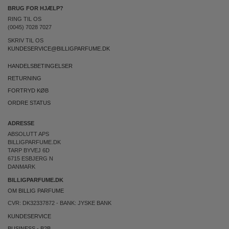
BRUG FOR HJÆLP?
RING TIL OS
(0045) 7028 7027
SKRIV TIL OS
KUNDESERVICE@BILLIGPARFUME.DK
HANDELSBETINGELSER
RETURNING
FORTRYD KØB
ORDRE STATUS
ADRESSE
ABSOLUTT APS
BILLIGPARFUME.DK
TARP BYVEJ 6D
6715 ESBJERG N
DANMARK
BILLIGPARFUME.DK
OM BILLIG PARFUME
CVR: DK32337872 - BANK: JYSKE BANK
KUNDESERVICE
BUSINESS
-
B2B