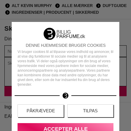
ALT KEVIN MURPHY
ALLE MÆRKER
DUFTGUIDE
INGREDIENSER | PRODUCENT | SIKKERHED
Skriv din anmeldelse om produktet
Din vurdering:
DENNE HJEMMESIDE BRUGER COOKIES
Vi bruger cookies til at tilpasse vores indhold og annoncer, til
at vise dig funktioner til sociale medier og til at analysere
vores trafik. Vi deler også oplysninger om din brug af vores
hjemmeside med vores partnere inden for sociale medier,
annonceringspartnere og analysepartnere. Vores partnere
kan kombinere disse data med andre oplysninger, du har
givet dem, eller som de har indsamlet fra din brug af deres
tjenester.
Ingredienser
PÅKRÆVEDE
TILPAS
EAN
ACCEPTER ALLE