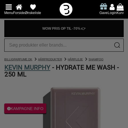
Menu
Forside
Ønskeliste
Gave
Login
Kurv
WOW PRIS OP TIL -70% 👉
BILLIGPARFUME.DK
HÅRPRODUKTER
HÅRPLEJE
SHAMPOO
KEVIN MURPHY
- HYDRATE ME WASH -
250 ML
KAMPAGNE INFO