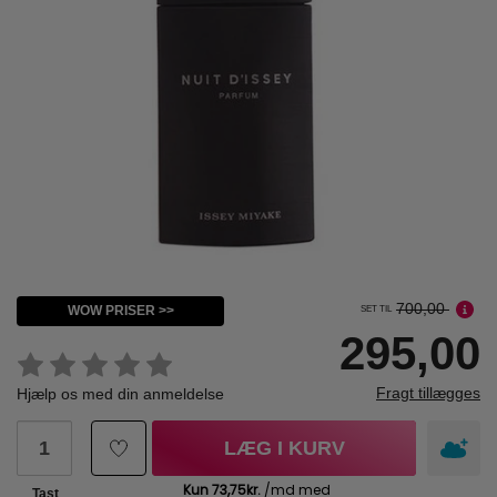
700,00
WOW PRISER >>
SET TIL
295,00
Fragt tillægges
Hjælp os med din anmeldelse
LÆG I KURV
Tast