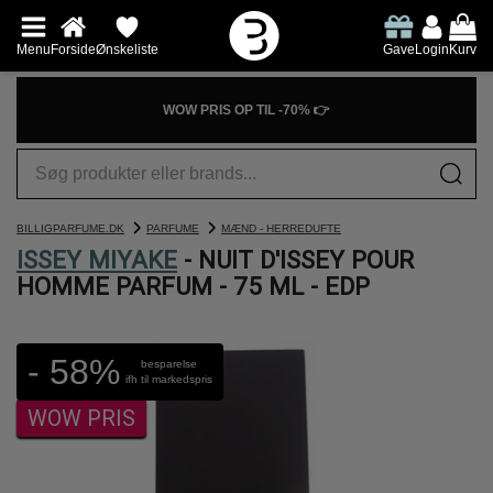
Menu
Forside
Ønskeliste
Gave
Login
Kurv
WOW PRIS OP TIL -70% 👉
BILLIGPARFUME.DK
PARFUME
MÆND - HERREDUFTE
ISSEY MIYAKE
- NUIT D'ISSEY POUR
HOMME PARFUM - 75 ML - EDP
- 58%
besparelse
ifh til markedspris
WOW PRIS