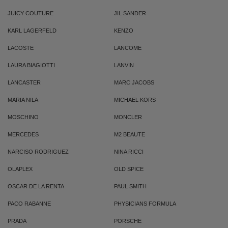
JUICY COUTURE
JIL SANDER
KARL LAGERFELD
KENZO
LACOSTE
LANCOME
LAURA BIAGIOTTI
LANVIN
LANCASTER
MARC JACOBS
MARIA NILA
MICHAEL KORS
MOSCHINO
MONCLER
MERCEDES
M2 BEAUTE
NARCISO RODRIGUEZ
NINA RICCI
OLAPLEX
OLD SPICE
OSCAR DE LA RENTA
PAUL SMITH
PACO RABANNE
PHYSICIANS FORMULA
PRADA
PORSCHE