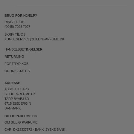
BRUG FOR HJÆLP?
RING TIL OS
(0045) 7028 7027
SKRIV TIL OS
KUNDESERVICE@BILLIGPARFUME.DK
HANDELSBETINGELSER
RETURNING
FORTRYD KØB
ORDRE STATUS
ADRESSE
ABSOLUTT APS
BILLIGPARFUME.DK
TARP BYVEJ 6D
6715 ESBJERG N
DANMARK
BILLIGPARFUME.DK
OM BILLIG PARFUME
CVR: DK32337872 - BANK: JYSKE BANK