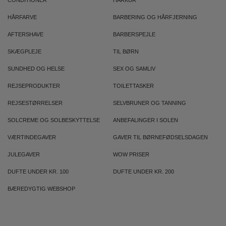
CONDITIONER
HÅRKUR
HÅRFARVE
BARBERING OG HÅRFJERNING
AFTERSHAVE
BARBERSPEJLE
SKÆGPLEJE
TIL BØRN
SUNDHED OG HELSE
SEX OG SAMLIV
REJSEPRODUKTER
TOILETTASKER
REJSESTØRRELSER
SELVBRUNER OG TANNING
SOLCREME OG SOLBESKYTTELSE
ANBEFALINGER I SOLEN
VÆRTINDEGAVER
GAVER TIL BØRNEFØDSELSDAGEN
JULEGAVER
WOW PRISER
DUFTE UNDER KR. 100
DUFTE UNDER KR. 200
BÆREDYGTIG WEBSHOP