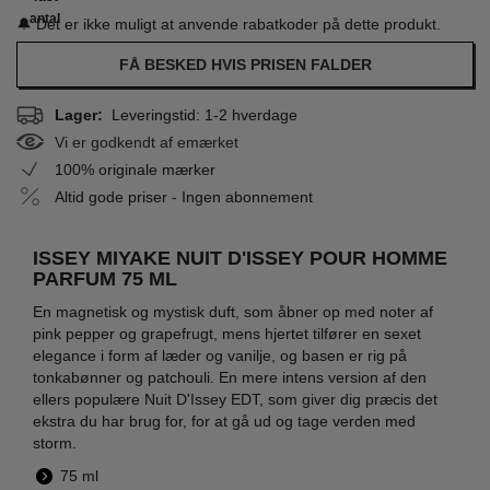
antal
🔔 Det er ikke muligt at anvende rabatkoder på dette produkt.
FÅ BESKED HVIS PRISEN FALDER
Lager:
Leveringstid: 1-2 hverdage
Vi er godkendt af emærket
100% originale mærker
Altid gode priser - Ingen abonnement
ISSEY MIYAKE NUIT D'ISSEY POUR HOMME
PARFUM 75 ML
En magnetisk og mystisk duft, som åbner op med noter af
pink pepper og grapefrugt, mens hjertet tilfører en sexet
elegance i form af læder og vanilje, og basen er rig på
tonkabønner og patchouli. En mere intens version af den
ellers populære Nuit D'Issey EDT, som giver dig præcis det
ekstra du har brug for, for at gå ud og tage verden med
storm.
75 ml