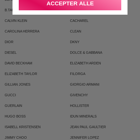
ACCEPTER ALLE
B.TAN
BRUNO BANANI
CALVIN KLEIN
CACHAREL
CAROLINA HERRERA
CLEAN
DIOR
DKNY
DIESEL
DOLCE & GABBANA
DAVID BECKHAM
ELIZABETH ARDEN
ELIZABETH TAYLOR
FILORGA
GILLIAN JONES
GIORGIO ARMANI
GUCCI
GIVENCHY
GUERLAIN
HOLLISTER
HUGO BOSS
IDUN MINERALS
ISABELL KRISTENSEN
JEAN PAUL GAULTIER
JIMMY CHOO
JENNIFER LOPEZ