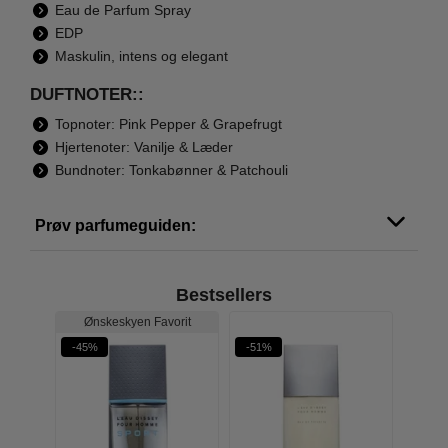
Eau de Parfum Spray
EDP
Maskulin, intens og elegant
DUFTNOTER::
Topnoter: Pink Pepper & Grapefrugt
Hjertenoter: Vanilje & Læder
Bundnoter: Tonkabønner & Patchouli
Prøv parfumeguiden:
Bestsellers
rit
Ønskeskyen Favorit
-45%
-51%
-51%
W PRIS