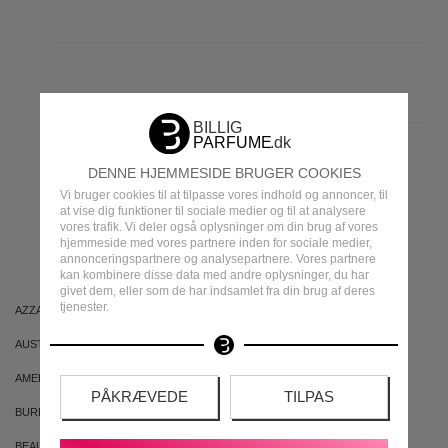
DENNE HJEMMESIDE BRUGER COOKIES
MEST POPULÆRE
Vi bruger cookies til at tilpasse vores indhold og annoncer, til
at vise dig funktioner til sociale medier og til at analysere
vores trafik. Vi deler også oplysninger om din brug af vores
MÆRKER
hjemmeside med vores partnere inden for sociale medier,
annonceringspartnere og analysepartnere. Vores partnere
kan kombinere disse data med andre oplysninger, du har
givet dem, eller som de har indsamlet fra din brug af deres
tjenester.
AZZARO
ARIANA GRANDE
AUSTRALIAN GOLD
AUSTRALIAN BODYCARE
AMERICAN CREW
ARMAF
PÅKRÆVEDE
TILPAS
BURBERRY
BVLGARI
BEAUTE PACIFIQUE
BADEANSTALTEN