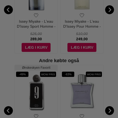
L'eau
Issey Miyake - L'eau
Issey Miyake - L'eau
Iss
omme -
D'Issey Sport Homme -
D'Issey Pour Homme -
D'Is
t
50 ml - Edt
40 ml - Edt
525,00
510,00
289,00
249,00
V
LÆG I KURV
LÆG I KURV
Andre købte også
rit
Ønskeskyen Favorit
-49%
-63%
-54%
W PRIS
WOW PRIS
WOW PRIS