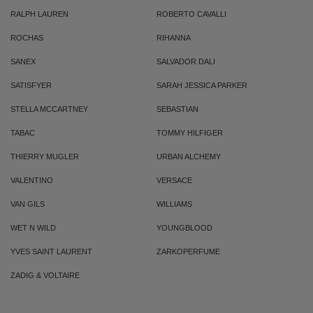
RALPH LAUREN
ROBERTO CAVALLI
ROCHAS
RIHANNA
SANEX
SALVADOR DALI
SATISFYER
SARAH JESSICA PARKER
STELLA MCCARTNEY
SEBASTIAN
TABAC
TOMMY HILFIGER
THIERRY MUGLER
URBAN ALCHEMY
VALENTINO
VERSACE
VAN GILS
WILLIAMS
WET N WILD
YOUNGBLOOD
YVES SAINT LAURENT
ZARKOPERFUME
ZADIG & VOLTAIRE