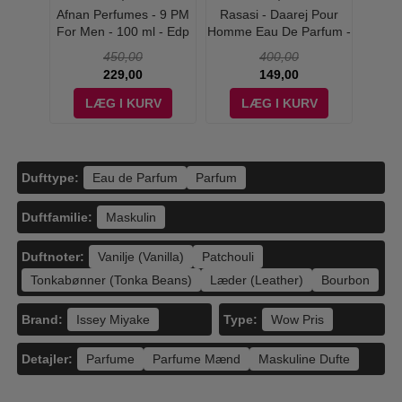
 - The
Afnan Perfumes - 9 PM
Rasasi - Daarej Pour
Dol
0 ml -
For Men - 100 ml - Edp
Homme Eau De Parfum -
Devo
100 ml
Eau d
450,00
400,00
229,00
149,00
V
LÆG I KURV
LÆG I KURV
Dufttype:
Eau de Parfum
Parfum
Duftfamilie:
Maskulin
Duftnoter:
Vanilje (Vanilla)
Patchouli
Tonkabønner (Tonka Beans)
Læder (Leather)
Bourbon
Brand:
Type:
Issey Miyake
Wow Pris
Detajler:
Parfume
Parfume Mænd
Maskuline Dufte