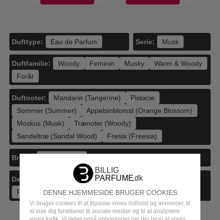
Dufttype:
Serie:
Eau de Parfum
Musk
Duftfamilie:
Woody
Feminin
Musky
Warm & Woody
Forår
Duftnoter:
Mandarin (Tangerine)
Pistacie
Sommer (Summer)
Appelsinblomst (Orange Blossom)
Moskus (Musk)
Trænoter (Woody)
Sandeltræ (Sandal Wood)
Fresia (Freesia)
Brand:
Issey Miyake
Detajler:
50 ml (1,7 oz)
Parfume
Parfume Kvinder
Feminine Dufte
2026
DENNE HJEMMESIDE BRUGER COOKIES
Vi bruger cookies til at tilpasse vores indhold og annoncer, til
at vise dig funktioner til sociale medier og til at analysere
vores trafik. Vi deler også oplysninger om din brug af vores