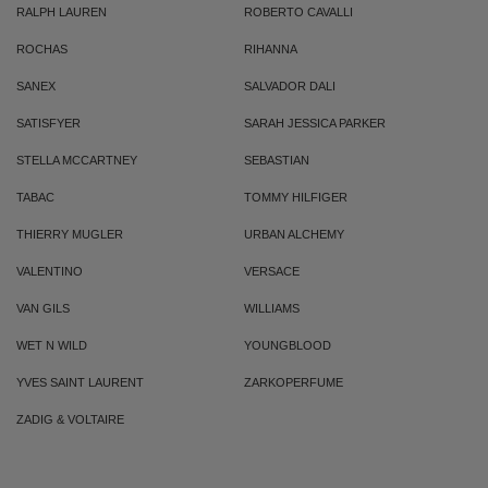
RALPH LAUREN
ROBERTO CAVALLI
ROCHAS
RIHANNA
SANEX
SALVADOR DALI
SATISFYER
SARAH JESSICA PARKER
STELLA MCCARTNEY
SEBASTIAN
TABAC
TOMMY HILFIGER
THIERRY MUGLER
URBAN ALCHEMY
VALENTINO
VERSACE
VAN GILS
WILLIAMS
WET N WILD
YOUNGBLOOD
YVES SAINT LAURENT
ZARKOPERFUME
ZADIG & VOLTAIRE