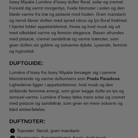
Issey Miyake Lumière d'Issey dufter floral, solar og cremet.
Forestil dig varmt morgenlys, hvide blomster i solen og den
bløde varme fra træ og pistacie mod huden. Grøn mandarin
og neroli åbner duften med sprød citrus og lys floral friskhed.
I hjertet folder appelsinblomst, fresia og hvid musk sig ud
med silkeblød varme og feminin elegance. Basen afrundes
med pistacie, cremet sandeltræ og varme trænoter, som
giver duften sin gyldne og solvarme dybde. Lysende, feminin
og hypnotisk.
DUFTGUIDE:
Lumière d'Issey fra Issey Miyake bevæger sig i samme
blomstrende og varme duftunivers som
Prada Paradoxe
.
Lighederne ligger i appelsinblomst, hvid musk og den
strålende feminine energi, som giver begge dufte en lys og
sensuel varme. Lumière d'Issey føles mere solar og cremet
med pistacie og sandeltræ, som giver en mere solvarm og
blød amberfølelse.
DUFTNOTER:
Topnoter: Neroli, grøn mandarin.
Hjertenoter: Appelsinblomst, fresia, hvid musk.