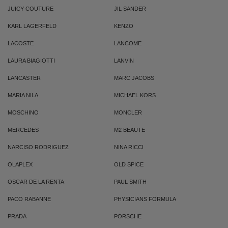
JUICY COUTURE
JIL SANDER
KARL LAGERFELD
KENZO
LACOSTE
LANCOME
LAURA BIAGIOTTI
LANVIN
LANCASTER
MARC JACOBS
MARIA NILA
MICHAEL KORS
MOSCHINO
MONCLER
MERCEDES
M2 BEAUTE
NARCISO RODRIGUEZ
NINA RICCI
OLAPLEX
OLD SPICE
OSCAR DE LA RENTA
PAUL SMITH
PACO RABANNE
PHYSICIANS FORMULA
PRADA
PORSCHE