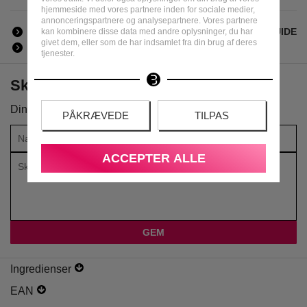
hjemmeside med vores partnere inden for sociale medier,
annonceringspartnere og analysepartnere. Vores partnere
ALT ISSEY MIYAKE
ALLE MÆRKER
DUFTGUIDE
kan kombinere disse data med andre oplysninger, du har
givet dem, eller som de har indsamlet fra din brug af deres
INGREDIENSER | PRODUCENT | SIKKERHED
tjenester.
Skriv din anmeldelse om produktet
Din vurdering:
PÅKRÆVEDE
TILPAS
ACCEPTER ALLE
Ingredienser
EAN