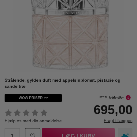
Strålende, gylden duft med appelsinblomst, pistacie og
sandeltræ
865,00
WOW PRISER >>
SET TIL
695,00
Fragt tillægges
Hjælp os med din anmeldelse
LÆG I KURV