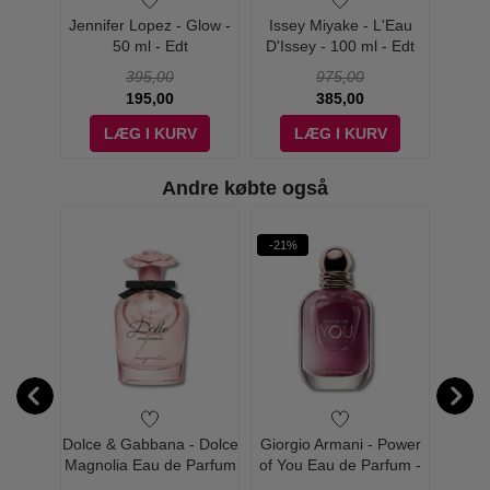
leats
Jennifer Lopez - Glow -
Issey Miyake - L'Eau
Isse
- Edt
50 ml - Edt
D'Issey - 100 ml - Edt
D'Isse
395,00
975,00
195,00
385,00
V
LÆG I KURV
LÆG I KURV
Andre købte også
-21%
-34%
Sí Nude
Dolce & Gabbana - Dolce
Giorgio Armani - Power
Isse
rfum -
Magnolia Eau de Parfum
of You Eau de Parfum -
d'iss
- 50 ml
50 ml
I