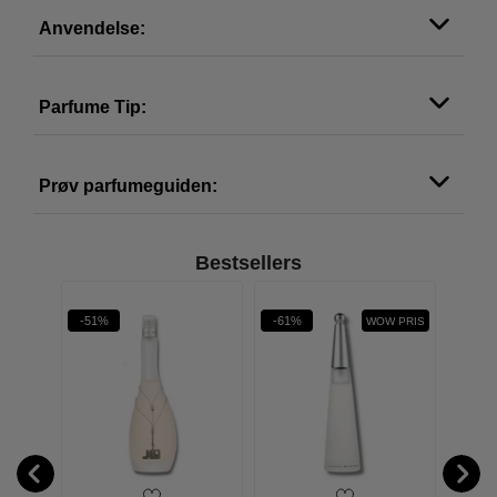
Anvendelse:
Parfume Tip:
Prøv parfumeguiden:
Bestsellers
-51%
-61%
-61%
W PRIS
WOW PRIS