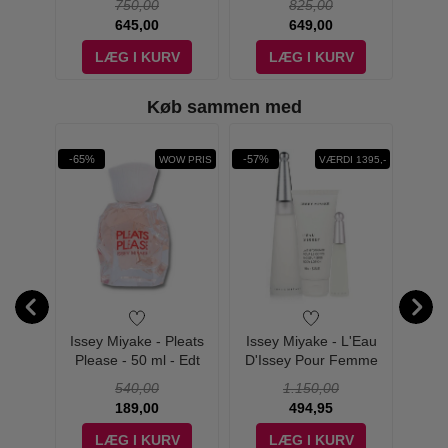
750,00
825,00
645,00
649,00
V
LÆG I KURV
LÆG I KURV
Køb sammen med
-65%
-57%
-21%
WOW PRIS
VÆRDI 1395,-
Virtual
Issey Miyake - Pleats
Issey Miyake - L'Eau
Prad
rfum -
Please - 50 ml - Edt
D'Issey Pour Femme
de Pa
Sæt - 100 ml - Edt
540,00
1.150,00
189,00
494,95
V
LÆG I KURV
LÆG I KURV