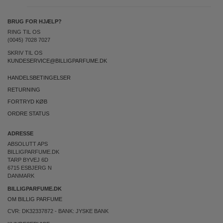
BRUG FOR HJÆLP?
RING TIL OS
(0045) 7028 7027
SKRIV TIL OS
KUNDESERVICE@BILLIGPARFUME.DK
HANDELSBETINGELSER
RETURNING
FORTRYD KØB
ORDRE STATUS
ADRESSE
ABSOLUTT APS
BILLIGPARFUME.DK
TARP BYVEJ 6D
6715 ESBJERG N
DANMARK
BILLIGPARFUME.DK
OM BILLIG PARFUME
CVR: DK32337872 - BANK: JYSKE BANK