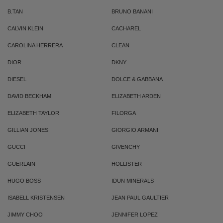
B.TAN
BRUNO BANANI
CALVIN KLEIN
CACHAREL
CAROLINA HERRERA
CLEAN
DIOR
DKNY
DIESEL
DOLCE & GABBANA
DAVID BECKHAM
ELIZABETH ARDEN
ELIZABETH TAYLOR
FILORGA
GILLIAN JONES
GIORGIO ARMANI
GUCCI
GIVENCHY
GUERLAIN
HOLLISTER
HUGO BOSS
IDUN MINERALS
ISABELL KRISTENSEN
JEAN PAUL GAULTIER
JIMMY CHOO
JENNIFER LOPEZ