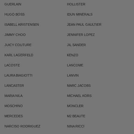
GUERLAIN
HOLLISTER
HUGO BOSS
IDUN MINERALS
ISABELL KRISTENSEN
JEAN PAUL GAULTIER
JIMMY CHOO
JENNIFER LOPEZ
JUICY COUTURE
JIL SANDER
KARL LAGERFELD
KENZO
LACOSTE
LANCOME
LAURA BIAGIOTTI
LANVIN
LANCASTER
MARC JACOBS
MARIA NILA
MICHAEL KORS
MOSCHINO
MONCLER
MERCEDES
M2 BEAUTE
NARCISO RODRIGUEZ
NINA RICCI