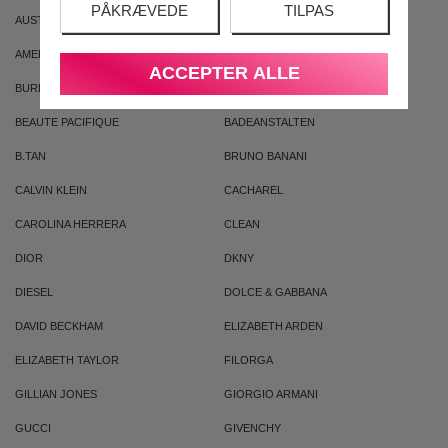
PÅKRÆVEDE
TILPAS
AUSTRALIAN GOLD
AUSTRALIAN BODYCARE
AMERICAN CREW
ARMAF
ACCEPTER ALLE
BURBERRY
BVLGARI
BEAUTE PACIFIQUE
BADEANSTALTEN
B.TAN
BRUNO BANANI
CALVIN KLEIN
CACHAREL
CAROLINA HERRERA
CLEAN
DIOR
DKNY
DIESEL
DOLCE & GABBANA
DAVID BECKHAM
ELIZABETH ARDEN
ELIZABETH TAYLOR
FILORGA
GILLIAN JONES
GIORGIO ARMANI
GUCCI
GIVENCHY