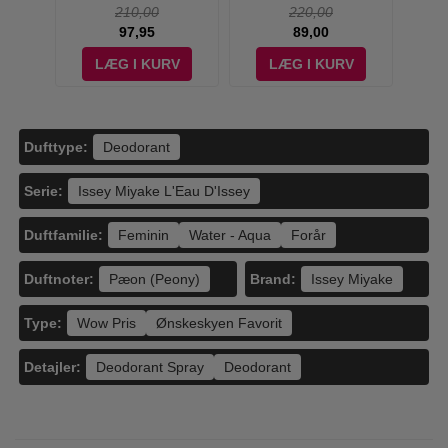
- 150 ml
210,00
220,00
97,95
89,00
V
LÆG I KURV
LÆG I KURV
Dufttype:
Deodorant
Serie:
Issey Miyake L'Eau D'Issey
Duftfamilie:
Feminin
Water - Aqua
Forår
Duftnoter:
Brand:
Pæon (Peony)
Issey Miyake
Type:
Wow Pris
Ønskeskyen Favorit
Detajler:
Deodorant Spray
Deodorant