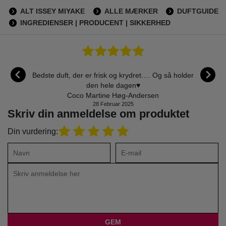
ALT ISSEY MIYAKE
ALLE MÆRKER
DUFTGUIDE
INGREDIENSER | PRODUCENT | SIKKERHED
reds med
Bedste duft, der er frisk og krydret…. Og så holder
Det er n
til mig
den hele dagen♥️
Coco Martine Høg-Andersen
28 Februar 2025
Skriv din anmeldelse om produktet
Din vurdering: