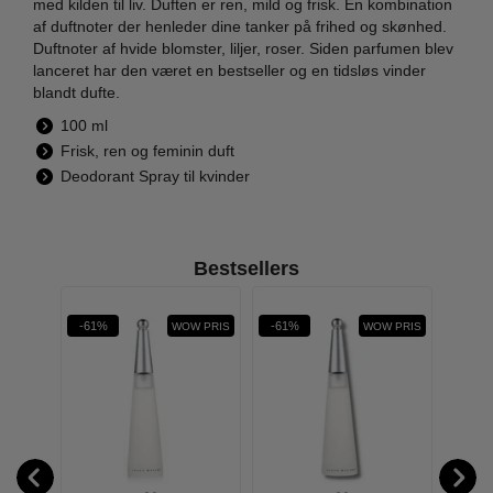
med kilden til liv. Duften er ren, mild og frisk. En kombination
af duftnoter der henleder dine tanker på frihed og skønhed.
Duftnoter af hvide blomster, liljer, roser. Siden parfumen blev
lanceret har den været en bestseller og en tidsløs vinder
blandt dufte.
100 ml
Frisk, ren og feminin duft
Deodorant Spray til kvinder
Bestsellers
Øn
-61%
-61%
-40%
WOW PRIS
WOW PRIS