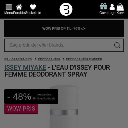
Menu
Forside
Ønskeliste
Gave
Login
Kurv
WOW PRIS OP TIL -70% 👉
BILLIGPARFUME.DK
DEODORANTER
DEODORANTER KVINDER
ISSEY MIYAKE
- L'EAU D'ISSEY POUR
FEMME DEODORANT SPRAY
- 48%
besparelse
ifh til markedspris
WOW PRIS