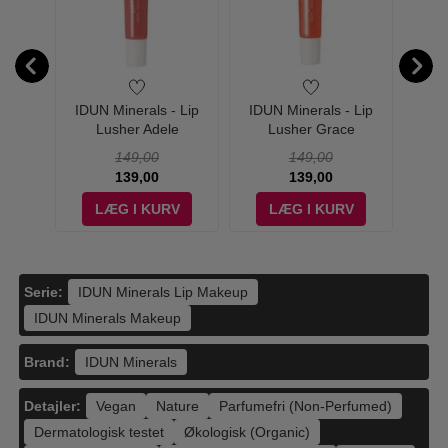
 Eight
IDUN Minerals - Lip
IDUN Minerals - Lip
IDU
 2in1
Lusher Adele
Lusher Grace
L
125 ml
149,00
149,00
139,00
139,00
V
LÆG I KURV
LÆG I KURV
Serie:
IDUN Minerals Lip Makeup
IDUN Minerals Makeup
Brand:
IDUN Minerals
Detajler:
Vegan
Nature
Parfumefri (Non-Perfumed)
Dermatologisk testet
Økologisk (Organic)