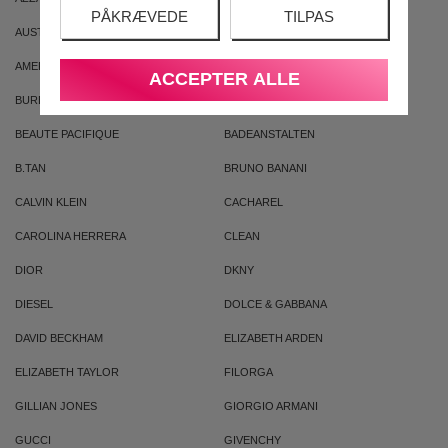
PÅKRÆVEDE
TILPAS
AUSTRALIAN GOLD
AUSTRALIAN BODYCARE
AMERICAN CREW
ARMAF
ACCEPTER ALLE
BURBERRY
BVLGARI
BEAUTE PACIFIQUE
BADEANSTALTEN
B.TAN
BRUNO BANANI
CALVIN KLEIN
CACHAREL
CAROLINA HERRERA
CLEAN
DIOR
DKNY
DIESEL
DOLCE & GABBANA
DAVID BECKHAM
ELIZABETH ARDEN
ELIZABETH TAYLOR
FILORGA
GILLIAN JONES
GIORGIO ARMANI
GUCCI
GIVENCHY