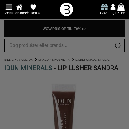
Menu
Forside
Ønskeliste
Gave
Login
Kurv
WOW PRIS OP TIL -70% 👉
BILLIGPARFUME.DK
MAKEUP & KOSMETIK
LÆBEPOMADE & PLEJE
IDUN MINERALS
- LIP LUSHER SANDRA