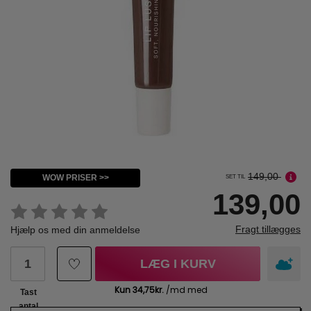
149,00
WOW PRISER >>
SET TIL
139,00
Fragt tillægges
Hjælp os med din anmeldelse
LÆG I KURV
Tast
antal