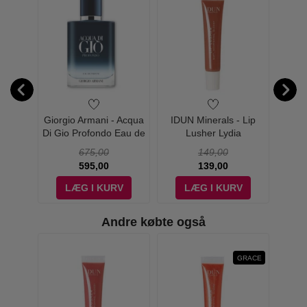
lstråle
Giorgio Armani - Acqua
IDUN Minerals - Lip
IDU
Di Gio Profondo Eau de
Lusher Lydia
Parfum - 30 ml
675,00
149,00
595,00
139,00
V
LÆG I KURV
LÆG I KURV
Andre købte også
GRACE