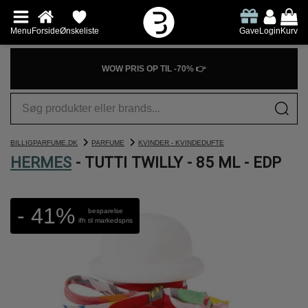
Menu
Forside
Ønskeliste
Gave
Login
Kurv
WOW PRIS OP TIL -70% 👉
BILLIGPARFUME.DK
PARFUME
KVINDER - KVINDEDUFTE
HERMES
- TUTTI TWILLY - 85 ML - EDP
- 41%
besparelse
ifh til markedspris