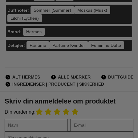
Duftnoter:
Sommer (Summer)
Moskus (Musk)
Litchi (Lychee)
Brand:
Hermes
Detajler:
Parfume
Parfume Kvinder
Feminine Dufte
ALT HERMES
ALLE MÆRKER
DUFTGUIDE
INGREDIENSER | PRODUCENT | SIKKERHED
Skriv din anmeldelse om produktet
Din vurdering: