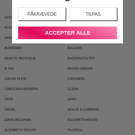
PÅKRÆVEDE
TILPAS
AZZARO
ARIANA GRANDE
AUSTRALIAN GOLD
AUSTRALIAN BODYCARE
ACCEPTER ALLE
AMERICAN CREW
ARMAF
BURBERRY
BVLGARI
BEAUTE PACIFIQUE
BADEANSTALTEN
B.TAN
BRUNO BANANI
CALVIN KLEIN
CACHAREL
CAROLINA HERRERA
CLEAN
DIOR
DKNY
DIESEL
DOLCE & GABBANA
DAVID BECKHAM
ELIZABETH ARDEN
ELIZABETH TAYLOR
FILORGA