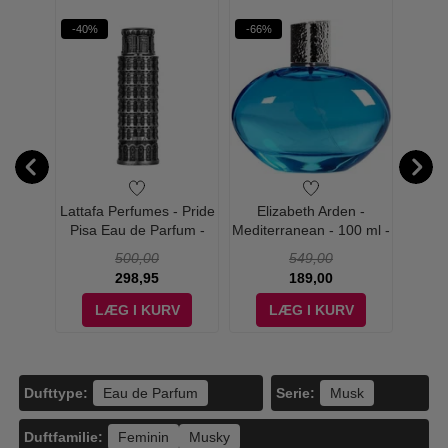
-40%
-66%
-32%
olo Red
Lattafa Perfumes - Pride
Elizabeth Arden -
Ve
t
Pisa Eau de Parfum -
Mediterranean - 100 ml -
Diamon
100 ml
Edp
500,00
549,00
298,95
189,00
V
LÆG I KURV
LÆG I KURV
Dufttype:
Serie:
Eau de Parfum
Musk
Duftfamilie:
Feminin
Musky