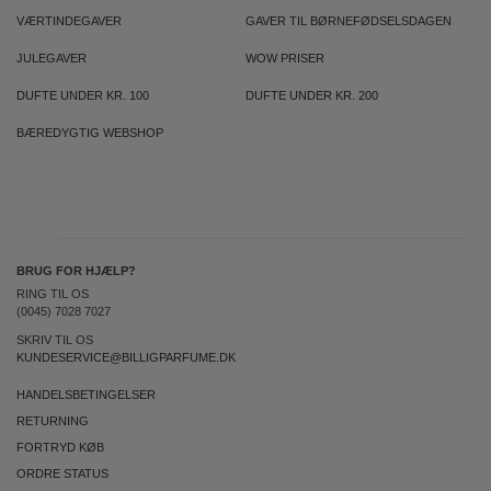
VÆRTINDEGAVER
GAVER TIL BØRNEFØDSELSDAGEN
JULEGAVER
WOW PRISER
DUFTE UNDER KR. 100
DUFTE UNDER KR. 200
BÆREDYGTIG WEBSHOP
BRUG FOR HJÆLP?
RING TIL OS
(0045) 7028 7027
SKRIV TIL OS
KUNDESERVICE@BILLIGPARFUME.DK
HANDELSBETINGELSER
RETURNING
FORTRYD KØB
ORDRE STATUS