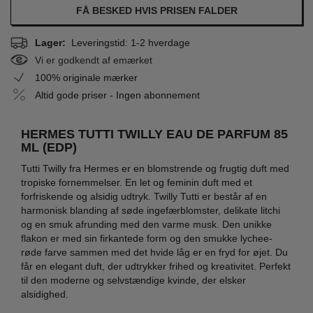
FÅ BESKED HVIS PRISEN FALDER
Lager:
Leveringstid: 1-2 hverdage
Vi er godkendt af emærket
100% originale mærker
Altid gode priser - Ingen abonnement
HERMES TUTTI TWILLY EAU DE PARFUM 85
ML (EDP)
Tutti Twilly fra Hermes er en blomstrende og frugtig duft med
tropiske fornemmelser. En let og feminin duft med et
forfriskende og alsidig udtryk. Twilly Tutti er består af en
harmonisk blanding af søde ingefærblomster, delikate litchi
og en smuk afrunding med den varme musk. Den unikke
flakon er med sin firkantede form og den smukke lychee-
røde farve sammen med det hvide låg er en fryd for øjet. Du
får en elegant duft, der udtrykker frihed og kreativitet. Perfekt
til den moderne og selvstændige kvinde, der elsker
alsidighed.