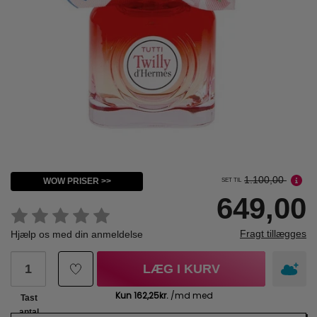
1.100,00
WOW PRISER >>
SET TIL
649,00
Fragt tillægges
Hjælp os med din anmeldelse
LÆG I KURV
Tast
antal