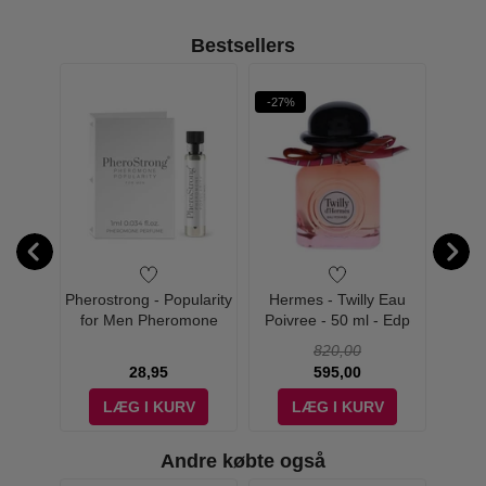
Bestsellers
-27%
-41%
leche -
Pherostrong - Popularity
Hermes - Twilly Eau
Hermes
t
for Men Pheromone
Poivree - 50 ml - Edp
Perfume Duftprøve
820,00
28,95
595,00
V
LÆG I KURV
LÆG I KURV
Andre købte også