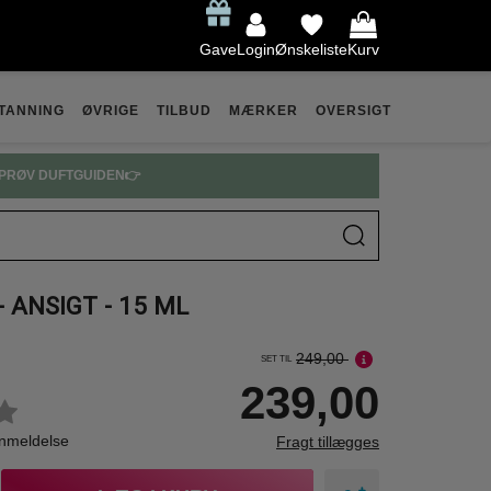
Gave
Login
Ønskeliste
Kurv
TANNING
ØVRIGE
TILBUD
MÆRKER
OVERSIGT
PRØV DUFTGUIDEN👉
- ANSIGT - 15 ML
249,00
SET TIL
239,00
anmeldelse
Fragt tillægges