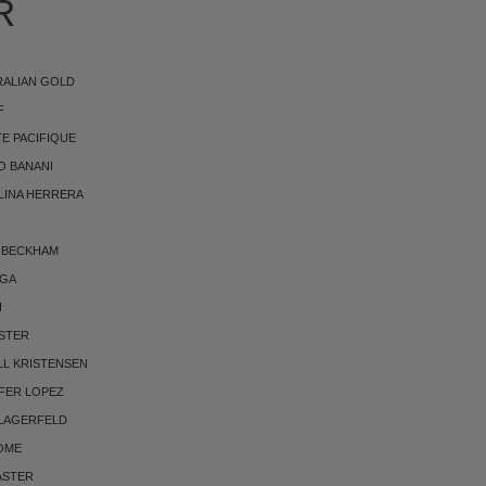
R
RALIAN GOLD
F
E PACIFIQUE
O BANANI
LINA HERRERA
 BECKHAM
RGA
I
STER
LL KRISTENSEN
FER LOPEZ
 LAGERFELD
OME
ASTER