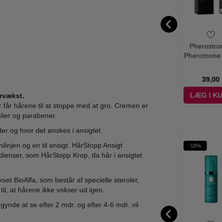
fa Perfumes -
Laura Biagiotti -
Versace - Pour
Pherostro
Abiyedh Coral
Laura Gaveæske
Homme Deodorant
Pheromone E
 De Parfum -
Spray - 100 ml
for Men Duf
500,00
395,00
345,00
60 ml
149,00
98,95
295,00
39,00
ÆG I KURV
LÆG I KURV
LÆG I KURV
LÆG I K
rvækst.
 får hårene til at stoppe med at gro. Cremen er
alier og parabener.
r og hvor det ønskes i ansigtet.
inilinjen og en til ansigt. HårStopp Ansigt
-72%
-62%
-18%
WOW PRIS
edienser, som HårStopp Krop, da hår i ansigtet
kset BioAlfa, som består af specielle steroler,
il, at hårene ikke vokser ud igen.
ynde at se efter 2 mdr. og efter 4-6 mdr. vil