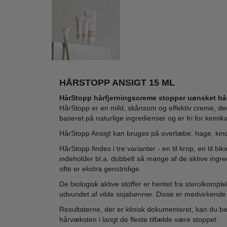
Karl Lagerfeld -
Ecran - Sun Spray
Latta
Classic After
+ Bronzer SPF30 -
Ana 
Shave - 100 ml
250 ml
Eau
315,00
179,00
195,00
139,00
HÅRSTOPP ANSIGT 15 ML
LÆG I KURV
LÆG I KURV
L
HårStopp hårfjerningscreme stopper uønsket hå
HårStopp er en mild, skånsom og effektiv creme, der
baseret på naturlige ingredienser og er fri for kemik
HårStopp Ansigt kan bruges på overlæbe, hage, kinde
HårStopp findes i tre varianter - en til krop, en til bik
indeholder bl.a. dobbelt så mange af de aktive ingr
ofte er ekstra genstridige.
De biologisk aktive stoffer er hentet fra sterolkomple
udvundet af vilde sojabønner. Disse er medvirkende t
Resultaterne, der er klinisk dokumenteret, kan du beg
hårvæksten i langt de fleste tilfælde være stoppet.