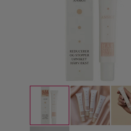
-38%
-22%
-70
SPF30