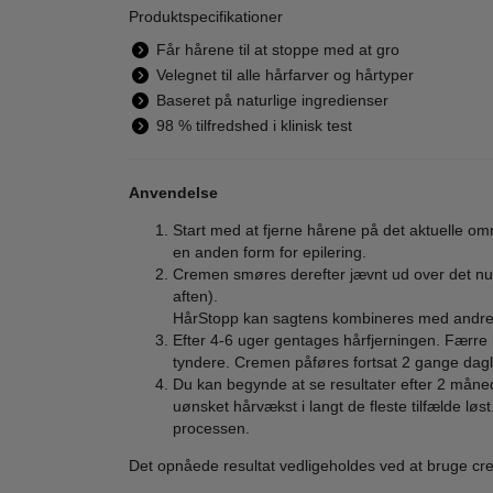
Produktspecifikationer
K18 - AstroLift
La Roche Posay -
K18
Får hårene til at stoppe med at gro
Reparative Volume
Effaclar H Iso
Repa
Spray - 47 ml
Biome Creme - 40
Spr
Velegnet til alle hårfarver og hårtyper
179,00
ml
Baseret på naturlige ingredienser
179,00
159,00
98 % tilfredshed i klinisk test
LÆG I KURV
LÆG I KURV
L
Anvendelse
Start med at fjerne hårene på det aktuelle om
en anden form for epilering.
Cremen smøres derefter jævnt ud over det nu
aften).
HårStopp kan sagtens kombineres med andre c
Efter 4-6 uger gentages hårfjerningen. Færre 
tyndere. Cremen påføres fortsat 2 gange dagli
Du kan begynde at se resultater efter 2 måne
uønsket hårvækst i langt de fleste tilfælde løs
processen.
Det opnåede resultat vedligeholdes ved at bruge c