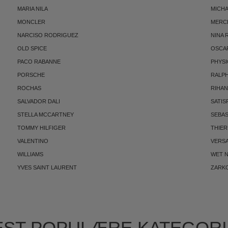
MARIA NILA
MICH
MONCLER
MERC
NARCISO RODRIGUEZ
NINA 
OLD SPICE
OSCAR
PACO RABANNE
PHYSI
PORSCHE
RALP
ROCHAS
RIHA
SALVADOR DALI
SATIS
STELLA MCCARTNEY
SEBAS
TOMMY HILFIGER
THIE
VALENTINO
VERS
WILLIAMS
WET N
YVES SAINT LAURENT
ZARK
ST POPULÆRE KATEGOR