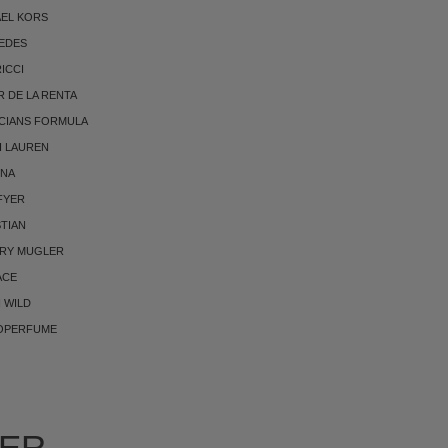
AEL KORS
EDES
RICCI
 DE LA RENTA
CIANS FORMULA
H LAUREN
NNA
FYER
TIAN
RRY MUGLER
ACE
 WILD
OPERFUME
IER