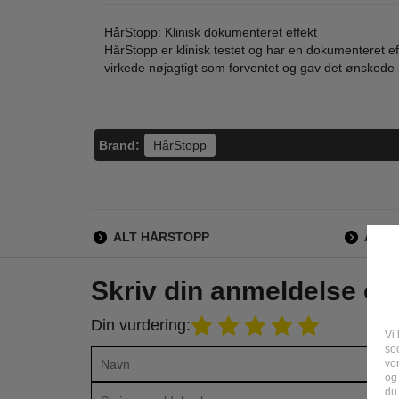
HårStopp: Klinisk dokumenteret effekt
HårStopp er klinisk testet og har en dokumenteret e
virkede nøjagtigt som forventet og gav det ønskede r
Brand:
HårStopp
ALT HÅRSTOPP
ALLE
Skriv din anmeldelse o
Din vurdering:
Vi 
soc
vo
og
du 