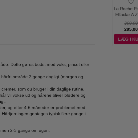
 - AstroLift
Elizabeth Arden -
Burberry - Brit
La Roche Po
rative Volume
Beauty - 100 ml -
Sheer Women -
Effaclar A.Z
ay - 118 ml
Edp
100 ml - Edt
Creme - 4
495,00
985,00
360,00
358,00
139,00
374,95
295,00
ÆG I KURV
LÆG I KURV
LÆG I KURV
LÆG I K
råde. Dette gøres bedst med voks, pincet eller
 hårfri område 2 gange dagligt (morgen og
remer, som du bruger i din daglige rutine.
hår vil vokse ud og hårene bliver blødere og
gt.
der, og efter 4-6 måneder er problemet med
t. Hårfjerningen gentages typisk flere gange i
remen 2-3 gange om ugen.