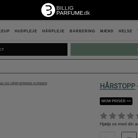
KEUP
HUDPLEJE
HÅRPLEJE
BARBERING
MÆND
HELSE
👉
NG OG HÅRFJERNING KVINDER
HÅRSTOPP
WOW PRISER >>
Hjælp os med din 