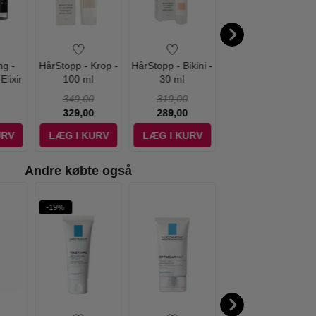
ng -
HårStopp - Krop -
HårStopp - Bikini -
Jean Paul Gaultier
lixir
100 ml
30 ml
- Le Male - 200 ml
tprøve
- Edt
349,00
319,00
1.170,00
329,00
289,00
995,00
URV
LÆG I KURV
LÆG I KURV
LÆG I KURV
Andre købte også
-19%