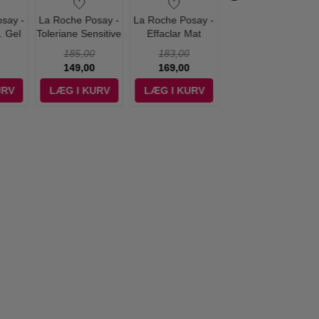
say -
La Roche Posay -
La Roche Posay -
K18 - AstroLift
. Gel
Toleriane Sensitive
Effaclar Mat
Reparative Volume
0 ml
Creme - 40 ml
Ansigtscreme - 40
Spray - 47 ml
185,00
183,00
ml
149,00
169,00
179,00
URV
LÆG I KURV
LÆG I KURV
LÆG I KURV