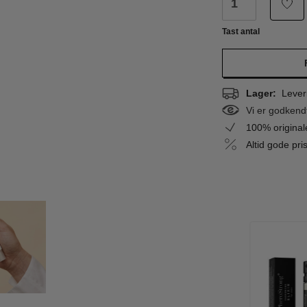
Tast antal
Lager:
Leveri
Vi er godkend
100% origina
Altid gode pr
%
-75%
WOW PRIS
DEO