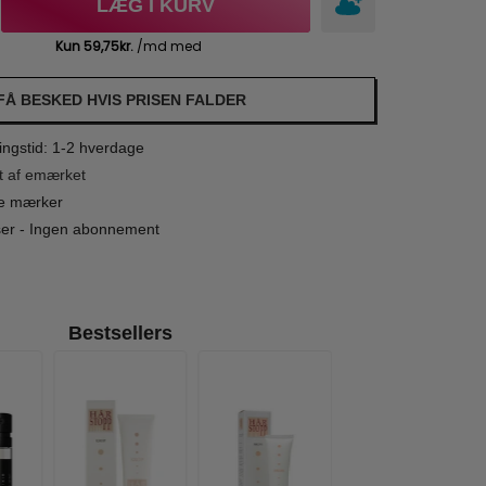
LÆG I KURV
FÅ BESKED HVIS PRISEN FALDER
ngstid: 1-2 hverdage
t af emærket
le mærker
iser - Ingen abonnement
Bestsellers
-15%