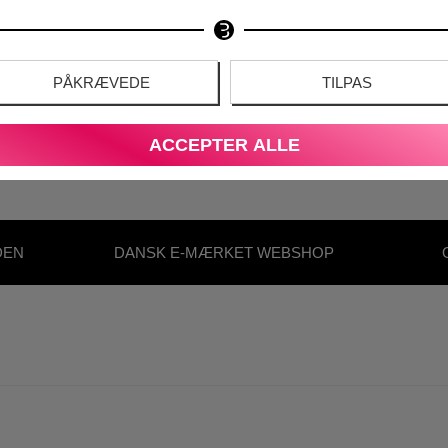
PÅKRÆVEDE
TILPAS
ACCEPTER ALLE
DEN
DANSK E-MÆRKET WEBSHOP
S