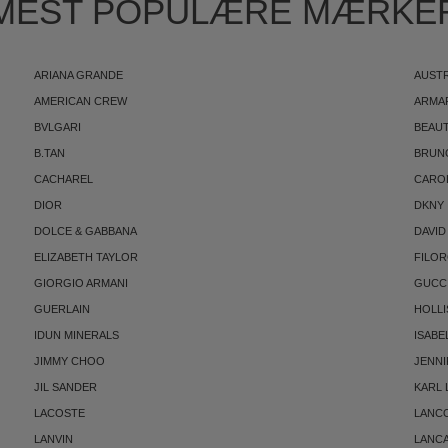
MEST POPULÆRE MÆRKE
ARIANA GRANDE
AUST
AMERICAN CREW
ARMA
BVLGARI
BEAUT
B.TAN
BRUN
CACHAREL
CARO
DIOR
DKNY
DOLCE & GABBANA
DAVID
ELIZABETH TAYLOR
FILO
GIORGIO ARMANI
GUCC
GUERLAIN
HOLLI
IDUN MINERALS
ISABE
JIMMY CHOO
JENNI
JIL SANDER
KARL
LACOSTE
LANC
LANVIN
LANC