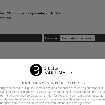
ffekt. 98 % brugerne oplevede, at HårStopp
esultat.
Detajler:
Dermatologisk testet
 MÆRKER
DUFTGUIDE
m produktet
DENNE HJEMMESIDE BRUGER COOKIES
bruger cookies til at tilpasse vores indhold og annoncer, til at vise dig funktioner til
iale medier og til at analysere vores trafik. Vi deler også oplysninger om din brug a
res hjemmeside med vores partnere inden for sociale medier, annonceringspartner
 analysepartnere. Vores partnere kan kombinere disse data med andre oplysninger
har givet dem, eller som de har indsamlet fra din brug af deres tjenester.