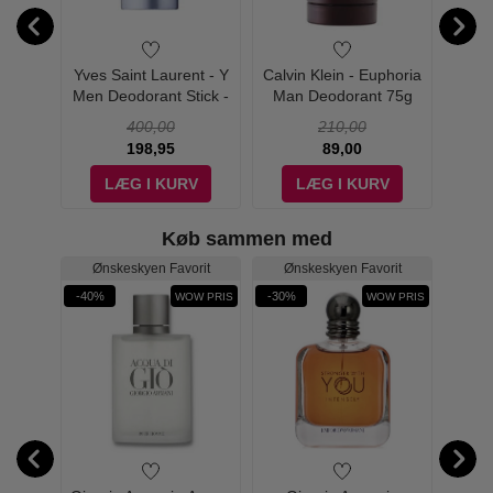
r - Le
Yves Saint Laurent - Y
Calvin Klein - Euphoria
Isse
 Edt
Men Deodorant Stick -
Man Deodorant 75g
D'Is
75g
Deodo
400,00
210,00
198,95
89,00
V
LÆG I KURV
LÆG I KURV
Køb sammen med
Ønskeskyen Favorit
Ønskeskyen Favorit
-40%
-30%
-33%
WOW PRIS
WOW PRIS