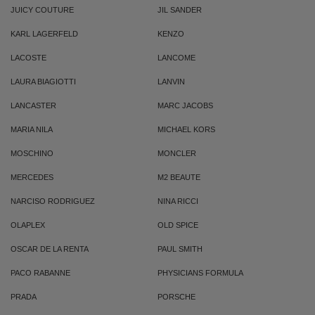
JUICY COUTURE
JIL SANDER
KARL LAGERFELD
KENZO
LACOSTE
LANCOME
LAURA BIAGIOTTI
LANVIN
LANCASTER
MARC JACOBS
MARIA NILA
MICHAEL KORS
MOSCHINO
MONCLER
MERCEDES
M2 BEAUTE
NARCISO RODRIGUEZ
NINA RICCI
OLAPLEX
OLD SPICE
OSCAR DE LA RENTA
PAUL SMITH
PACO RABANNE
PHYSICIANS FORMULA
PRADA
PORSCHE