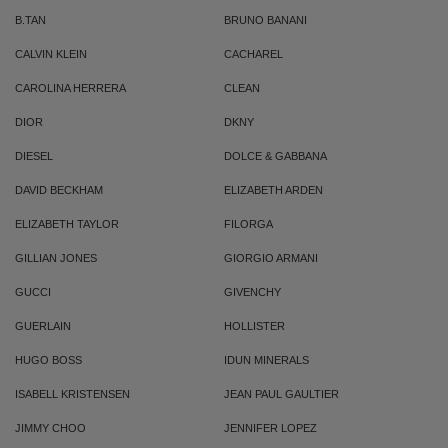
B.TAN
BRUNO BANANI
CALVIN KLEIN
CACHAREL
CAROLINA HERRERA
CLEAN
DIOR
DKNY
DIESEL
DOLCE & GABBANA
DAVID BECKHAM
ELIZABETH ARDEN
ELIZABETH TAYLOR
FILORGA
GILLIAN JONES
GIORGIO ARMANI
GUCCI
GIVENCHY
GUERLAIN
HOLLISTER
HUGO BOSS
IDUN MINERALS
ISABELL KRISTENSEN
JEAN PAUL GAULTIER
JIMMY CHOO
JENNIFER LOPEZ