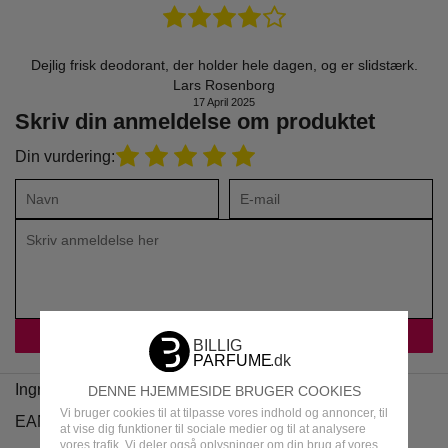
Dejlig frisk deodorant, der holder hele dagen, og er slidstærk.
Lars Rosenborg
17 April 2025
Skriv din anmeldelse om produktet
Din vurdering:
Ingredienser
DENNE HJEMMESIDE BRUGER COOKIES
Vi bruger cookies til at tilpasse vores indhold og annoncer, til
EAN
at vise dig funktioner til sociale medier og til at analysere
vores trafik. Vi deler også oplysninger om din brug af vores