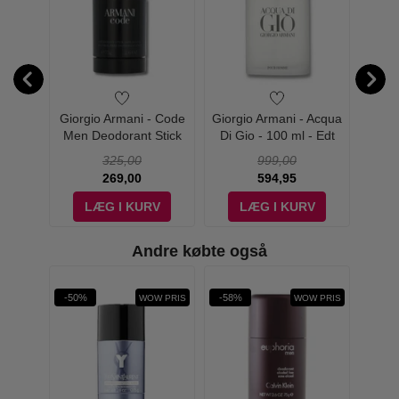
Armani
Giorgio Armani - Code
Giorgio Armani - Acqua
Giorg
 50 ml
Men Deodorant Stick
Di Gio - 100 ml - Edt
Di Gio
325,00
999,00
269,00
594,95
V
LÆG I KURV
LÆG I KURV
Andre købte også
rit
-50%
-58%
-41%
W PRIS
WOW PRIS
WOW PRIS