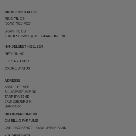
BRUG FOR HJÆLP?
RING TIL OS
(0045) 7028 7027
SKRIV TIL OS
KUNDESERVICE@BILLIGPARFUME.DK
HANDELSBETINGELSER
RETURNING
FORTRYD KØB
ORDRE STATUS
ADRESSE
ABSOLUTT APS
BILLIGPARFUME.DK
TARP BYVEJ 6D
6715 ESBJERG N
DANMARK
BILLIGPARFUME.DK
OM BILLIG PARFUME
CVR: DK32337872 - BANK: JYSKE BANK
KUNDESERVICE