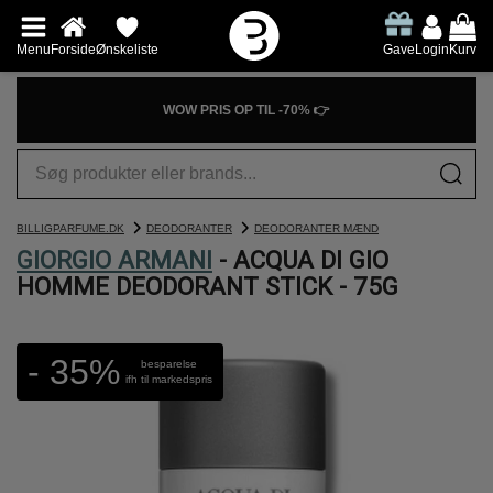
Menu
Forside
Ønskeliste
Gave
Login
Kurv
WOW PRIS OP TIL -70% 👉
BILLIGPARFUME.DK
DEODORANTER
DEODORANTER MÆND
GIORGIO ARMANI
- ACQUA DI GIO
HOMME DEODORANT STICK - 75G
- 35%
besparelse
ifh til markedspris