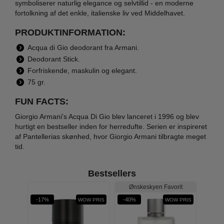
symboliserer naturlig elegance og selvtillid - en moderne
fortolkning af det enkle, italienske liv ved Middelhavet.
PRODUKTINFORMATION:
Acqua di Gio deodorant fra Armani.
Deodorant Stick.
Forfriskende, maskulin og elegant.
75 gr.
FUN FACTS:
Giorgio Armani's Acqua Di Gio blev lanceret i 1996 og blev
hurtigt en bestseller inden for herredufte. Serien er inspireret
af Pantellerias skønhed, hvor Giorgio Armani tilbragte meget
tid.
Bestsellers
Ønskeskyen Favorit
ÆRDI
-17%
-40%
-19%
WOW PRIS
WOW PRIS
920,-