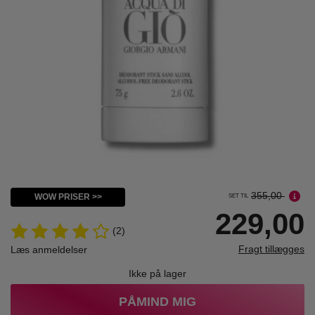
355,00
WOW PRISER >>
SET TIL
229,00
(2)
Fragt tillægges
Læs anmeldelser
Ikke på lager
PÅMIND MIG