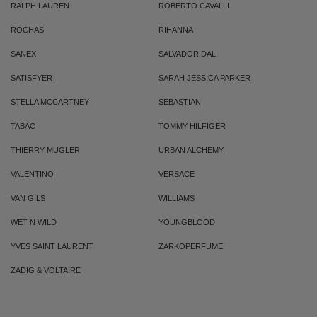
RALPH LAUREN
ROBERTO CAVALLI
ROCHAS
RIHANNA
SANEX
SALVADOR DALI
SATISFYER
SARAH JESSICA PARKER
STELLA MCCARTNEY
SEBASTIAN
TABAC
TOMMY HILFIGER
THIERRY MUGLER
URBAN ALCHEMY
VALENTINO
VERSACE
VAN GILS
WILLIAMS
WET N WILD
YOUNGBLOOD
YVES SAINT LAURENT
ZARKOPERFUME
ZADIG & VOLTAIRE