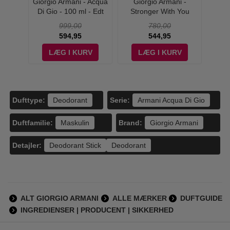
t - YSL
Giorgio Armani - Acqua
Giorgio Armani -
V
fum -
Di Gio - 100 ml - Edt
Stronger With You
Spice
Intensely for Men - 50 ml
999,00
780,00
- Edp
594,95
544,95
V
LÆG I KURV
LÆG I KURV
Dufttype:
Serie:
Deodorant
Armani Acqua Di Gio
Duftfamilie:
Brand:
Maskulin
Giorgio Armani
Detajler:
Deodorant Stick
Deodorant
ALT GIORGIO ARMANI
ALLE MÆRKER
DUFTGUIDE
INGREDIENSER | PRODUCENT | SIKKERHED