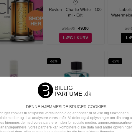
Revlon - Charlie White - 100
Labell
ml - Edt
Watermelon
250,00
49,00
26,
LÆG I KURV
LÆ
-51%
-27%
DENNE HJEMMESIDE BRUGER COOKIES
bruger cookies til at tilpasse vores indhold og annoncer, til at vise dig funktioner til
 Australia - Make Me
Hollister - Wave X for Him -
Eleven Aus
iale medier og til at analysere vores trafik. Vi deler også oplysninger om din brug a
Spray Gloss - 200 ml
100 ml - Edt
Shine Anti F
res hjemmeside med vores partnere inden for sociale medier, annonceringspartner
 analysepartnere. Vores partnere kan kombinere disse data med andre oplysninger
har givet dem, eller som de har indsamlet fra din brug af deres tjenester.