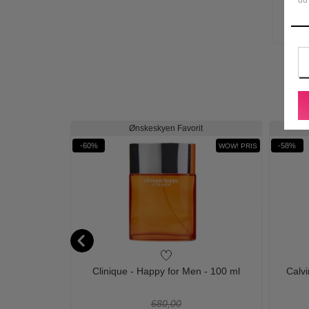
it
Ønskeskyen Favorit
-60%
-58%
WOW! PRIS
WOW! PRIS
monds - 100 ml
Clinique - Happy for Men - 100 ml
Calvi
680,00