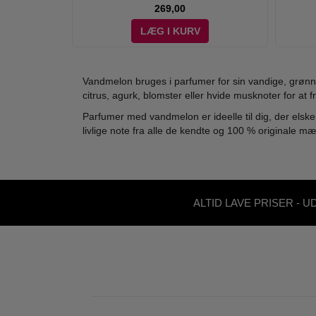
269,00
LÆG I KURV
Vandmelon bruges i parfumer for sin vandige, grønn
citrus, agurk, blomster eller hvide musknoter for at f
Parfumer med vandmelon er ideelle til dig, der elsk
livlige note fra alle de kendte og 100 % originale mæ
ALTID LAVE PRISER - U
ABONNEMENT