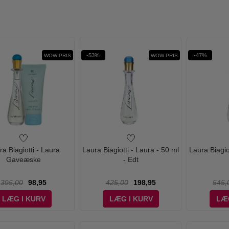
-53%
-47%
WOW PRIS
WOW PRIS
ra Biagiotti - Laura
Laura Biagiotti - Laura - 50 ml
Laura Biagio
Gaveæske
- Edt
395,00
98,95
425,00
198,95
545,
LÆG I KURV
LÆG I KURV
LÆ