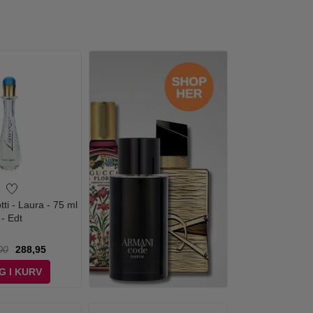
tti - Laura - 75 ml
- Edt
00
288,95
G I KURV