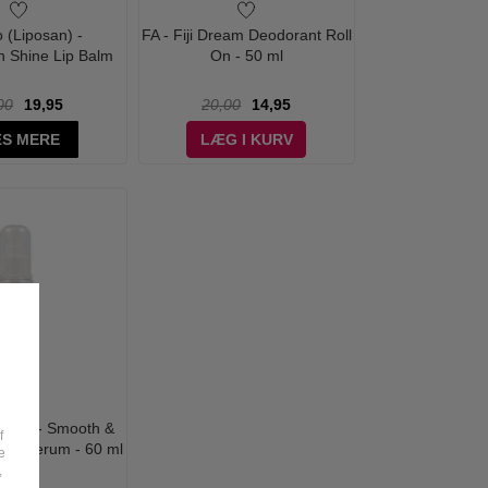
o (Liposan) -
FA - Fiji Dream Deodorant Roll
 Shine Lip Balm
On - 50 ml
00
19,95
20,00
14,95
S MERE
LÆG I KURV
tralia - Smooth &
f
rizz Serum - 60 ml
e
,