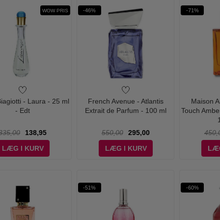
-46%
-71%
WOW PRIS
iagiotti - Laura - 25 ml
French Avenue - Atlantis
Maison A
- Edt
Extrait de Parfum - 100 ml
Touch Amber
335,00
138,95
550,00
295,00
450,
LÆG I KURV
LÆG I KURV
LÆ
-51%
-60%