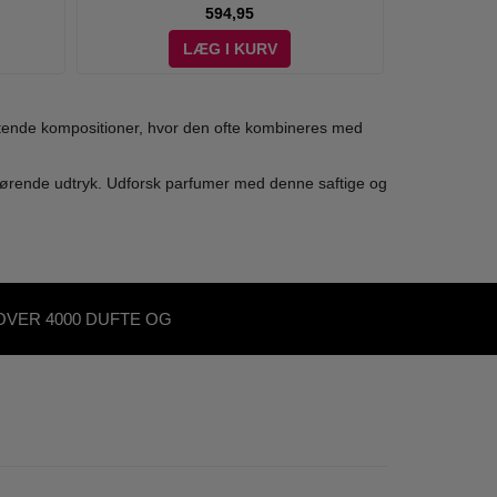
594,95
LÆG I KURV
ftende kompositioner, hvor den ofte kombineres med
orførende udtryk. Udforsk parfumer med denne saftige og
OVER 4000 DUFTE OG
KØNHEDSPRODUKTER