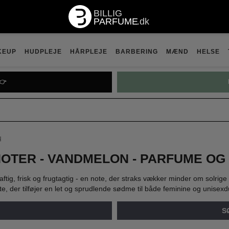
KEUP
HUDPLEJE
HÅRPLEJE
BARBERING
MÆND
HELSE
👉
N
OTER - VANDMELON - PARFUME OG
ig, frisk og frugtagtig - en note, der straks vækker minder om solri
, der tilføjer en let og sprudlende sødme til både feminine og unisexd
S