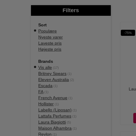
Filters
Sort
Populære
-75%
Nyeste varer
Laveste pris
Højeste pris
Brands
Vis alle
(17)
Britney Spears
(1)
Eleven Australia
(2)
Escada
(1)
Lau
FA
(1)
French Avenue
(1)
Hollister
(1)
Labello (Liposan)
(1)
Lattafa Perfumes
(1)
Laura Biagiotti
(5)
Maison Alhambra
(1)
Revlon
(1)