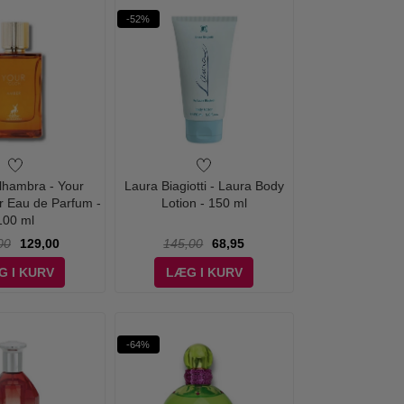
-52%
lhambra - Your
Laura Biagiotti - Laura Body
 Eau de Parfum -
Lotion - 150 ml
100 ml
00
129,00
145,00
68,95
G I KURV
LÆG I KURV
-64%