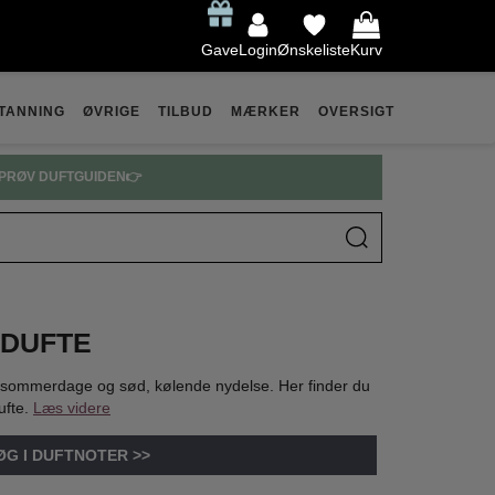
Gave
Login
Ønskeliste
Kurv
TANNING
ØVRIGE
TILBUD
MÆRKER
OVERSIGT
PRØV DUFTGUIDEN👉
 DUFTE
ge sommerdage og sød, kølende nydelse. Her finder du
ufte.
Læs videre
ØG I DUFTNOTER >>