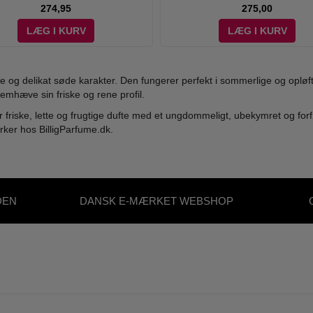
274,95
275,00
LÆG I KURV
LÆG I KURV
e og delikat søde karakter. Den fungerer perfekt i sommerlige og oplø
remhæve sin friske og rene profil.
er friske, lette og frugtige dufte med et ungdommeligt, ubekymret og f
rker hos BilligParfume.dk.
DEN
DANSK E-MÆRKET WEBSHOP
S