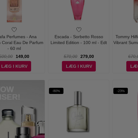
afa Perfumes - Ana
Escada - Sorbetto Rosso
Tommy Hilf
h Coral Eau De Parfum
Limited Edition - 100 ml - Edt
Vibrant Sum
- 60 ml
500,00
149,00
570,00
279,00
670,
LÆG I KURV
LÆG I KURV
LÆ
-80%
-23%