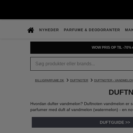
NYHEDER
PARFUME & DEODORANTER
MA
WOW PRIS OP TIL -70% 
BILLIGPARFUME.DK
DUFTNOTER
DUFTNOTER - VANDMELO
DUFTN
Hvordan dufter vandmelon? Duftnoten vandmelon er saft
parfumer med duft af vandmelon (watermelon) - en note
DUFTGUIDE >>