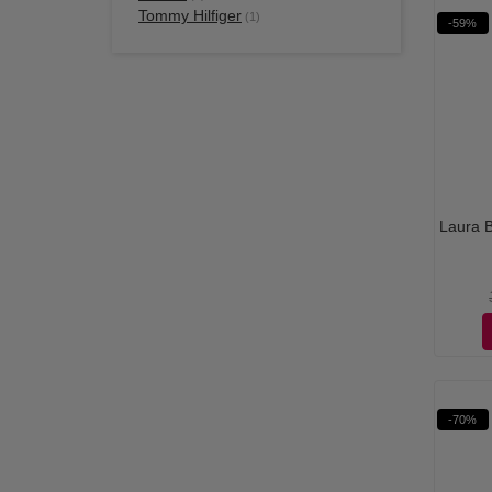
Tommy Hilfiger
(1)
-59%
Laura B
-70%