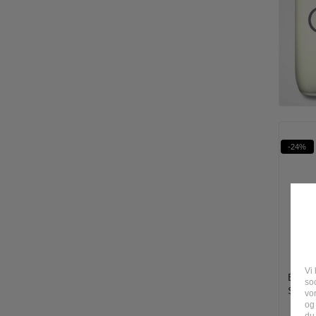
-24%
Vi 
Eleven
soc
Shine 
vo
og
du 