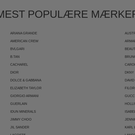
MEST POPULÆRE MÆRKE
ARIANA GRANDE
AUST
AMERICAN CREW
ARMA
BVLGARI
BEAUT
B.TAN
BRUN
CACHAREL
CARO
DIOR
DKNY
DOLCE & GABBANA
DAVID
ELIZABETH TAYLOR
FILO
GIORGIO ARMANI
GUCC
GUERLAIN
HOLLI
IDUN MINERALS
ISABE
JIMMY CHOO
JENNI
JIL SANDER
KARL