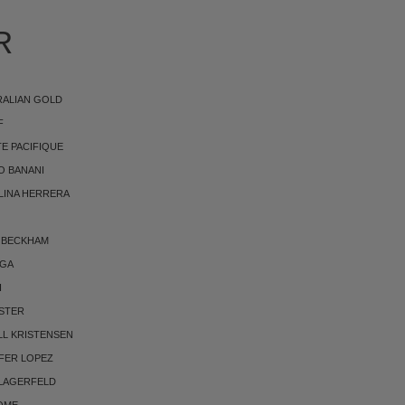
R
RALIAN GOLD
F
E PACIFIQUE
O BANANI
LINA HERRERA
 BECKHAM
RGA
I
STER
LL KRISTENSEN
FER LOPEZ
 LAGERFELD