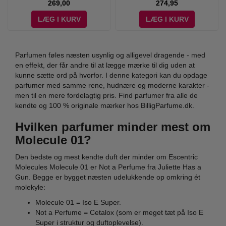
269,00
274,95
LÆG I KURV
LÆG I KURV
Parfumen føles næsten usynlig og alligevel dragende - med
en effekt, der får andre til at lægge mærke til dig uden at
kunne sætte ord på hvorfor. I denne kategori kan du opdage
parfumer med samme rene, hudnære og moderne karakter -
men til en mere fordelagtig pris. Find parfumer fra alle de
kendte og 100 % originale mærker hos BilligParfume.dk.
Hvilken parfumer minder mest om
Molecule 01?
Den bedste og mest kendte duft der minder om Escentric
Molecules Molecule 01 er Not a Perfume fra Juliette Has a
Gun. Begge er bygget næsten udelukkende op omkring ét
molekyle:
Molecule 01 = Iso E Super.
Not a Perfume = Cetalox (som er meget tæt på Iso E
Super i struktur og duftoplevelse).