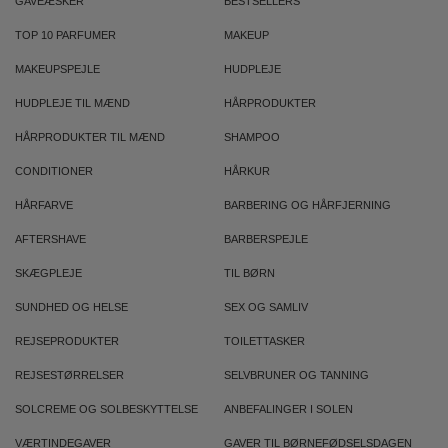
GAVEÆSKER
BESTSELLERS
TOP 10 PARFUMER
MAKEUP
MAKEUPSPEJLE
HUDPLEJE
HUDPLEJE TIL MÆND
HÅRPRODUKTER
HÅRPRODUKTER TIL MÆND
SHAMPOO
CONDITIONER
HÅRKUR
HÅRFARVE
BARBERING OG HÅRFJERNING
AFTERSHAVE
BARBERSPEJLE
SKÆGPLEJE
TIL BØRN
SUNDHED OG HELSE
SEX OG SAMLIV
REJSEPRODUKTER
TOILETTASKER
REJSESTØRRELSER
SELVBRUNER OG TANNING
SOLCREME OG SOLBESKYTTELSE
ANBEFALINGER I SOLEN
VÆRTINDEGAVER
GAVER TIL BØRNEFØDSELSDAGEN