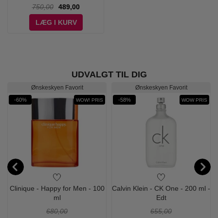
750,00
489,00
LÆG I KURV
UDVALGT TIL DIG
Ønskeskyen Favorit
Ønskeskyen Favorit
-60%
-58%
WOW! PRIS
WOW PRIS
-
Clinique - Happy for Men - 100
Calvin Klein - CK One - 200 ml -
ml
Edt
680,00
655,00