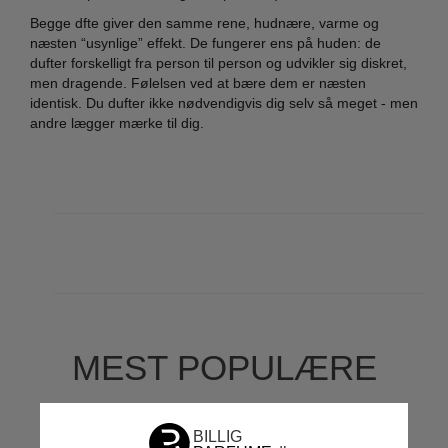
Begge dfte giver den samme rene, hudnære, varme og
næsten “usynlige” effekt. De fungerer ens på huden: de
dufter forskelligt fra person til person og udvikler sig diskret,
men dragende. Følelsen ved at bære dem er næsten
identisk. Du dufter ikke nødvendigvis dig selv så meget - men
andre lægger mærke til dig.
MEST POPULÆRE
MÆRKER