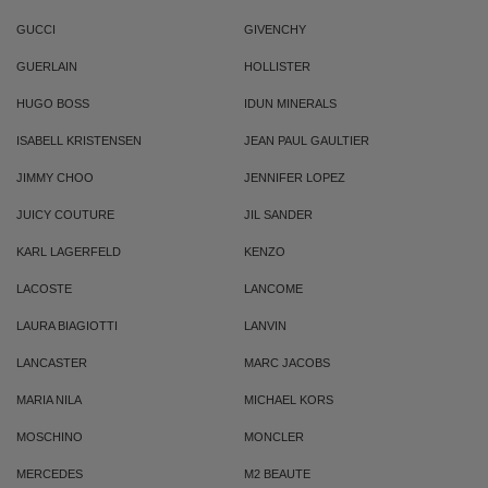
GUCCI
GIVENCHY
GUERLAIN
HOLLISTER
HUGO BOSS
IDUN MINERALS
ISABELL KRISTENSEN
JEAN PAUL GAULTIER
JIMMY CHOO
JENNIFER LOPEZ
JUICY COUTURE
JIL SANDER
KARL LAGERFELD
KENZO
LACOSTE
LANCOME
LAURA BIAGIOTTI
LANVIN
LANCASTER
MARC JACOBS
MARIA NILA
MICHAEL KORS
MOSCHINO
MONCLER
MERCEDES
M2 BEAUTE