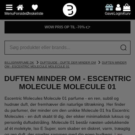
Menu
Forside
Ønskeliste
Gave
Login
Kurv
WOW PRIS OP TIL -70% 👉
BILLIGPARFUME.DK
DUFTGUIDE - DUFTE DER MINDER OM
DUFTEN MINDER
OM - ESCENTRIC MOLECULE MOLECULE 01
DUFTEN MINDER OM - ESCENTRIC
MOLECULE MOLECULE 01
Escentric Molecules Molecule 01 parfume - en ren, subtil og
hudnær duft, der fremhæver din naturlige tiltrækning. Her finder
du parfumer, der minder om den unikke Molecule 01 fra Escentric
Molecules - en duft skabt til dig, der elsker minimalistisk luksus og
personlig duftudstråling. Molecule 01 består næsten udelukkende
af ét molekyle, Iso E Super, som skaber en diskret, varm, træagtig
og ren duft, der smelter sammen med din egen hudkemi.
Læs