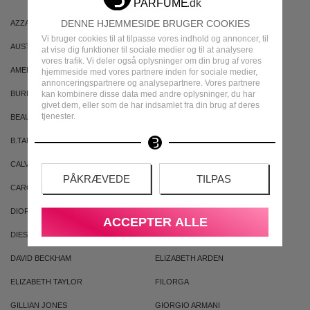
DENNE HJEMMESIDE BRUGER COOKIES
AZZARO
ARIANA GRANDE
Vi bruger cookies til at tilpasse vores indhold og annoncer, til
AUSTRALIAN GOLD
AUSTRALIAN BODYCARE
at vise dig funktioner til sociale medier og til at analysere
vores trafik. Vi deler også oplysninger om din brug af vores
AMERICAN CREW
ARMAF
hjemmeside med vores partnere inden for sociale medier,
annonceringspartnere og analysepartnere. Vores partnere
BURBERRY
BVLGARI
kan kombinere disse data med andre oplysninger, du har
givet dem, eller som de har indsamlet fra din brug af deres
tjenester.
BEAUTE PACIFIQUE
BADEANSTALTEN
B.TAN
BRUNO BANANI
CALVIN KLEIN
CACHAREL
PÅKRÆVEDE
TILPAS
CAROLINA HERRERA
CLEAN
DIOR
DKNY
ACCEPTER ALLE
DIESEL
DOLCE & GABBANA
DAVID BECKHAM
ELIZABETH ARDEN
ELIZABETH TAYLOR
FILORGA
GILLIAN JONES
GIORGIO ARMANI