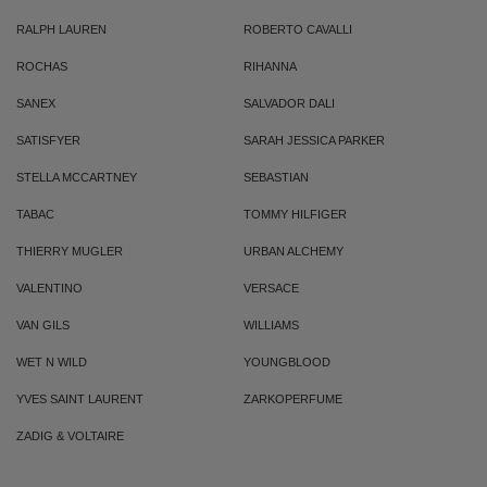
RALPH LAUREN
ROBERTO CAVALLI
ROCHAS
RIHANNA
SANEX
SALVADOR DALI
SATISFYER
SARAH JESSICA PARKER
STELLA MCCARTNEY
SEBASTIAN
TABAC
TOMMY HILFIGER
THIERRY MUGLER
URBAN ALCHEMY
VALENTINO
VERSACE
VAN GILS
WILLIAMS
WET N WILD
YOUNGBLOOD
YVES SAINT LAURENT
ZARKOPERFUME
ZADIG & VOLTAIRE