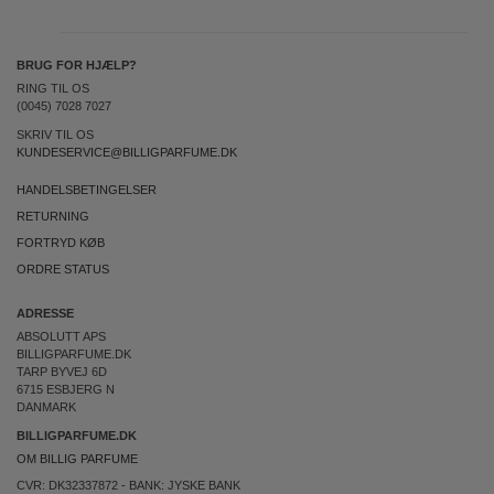
BRUG FOR HJÆLP?
RING TIL OS
(0045) 7028 7027
SKRIV TIL OS
KUNDESERVICE@BILLIGPARFUME.DK
HANDELSBETINGELSER
RETURNING
FORTRYD KØB
ORDRE STATUS
ADRESSE
ABSOLUTT APS
BILLIGPARFUME.DK
TARP BYVEJ 6D
6715 ESBJERG N
DANMARK
BILLIGPARFUME.DK
OM BILLIG PARFUME
CVR: DK32337872 - BANK: JYSKE BANK