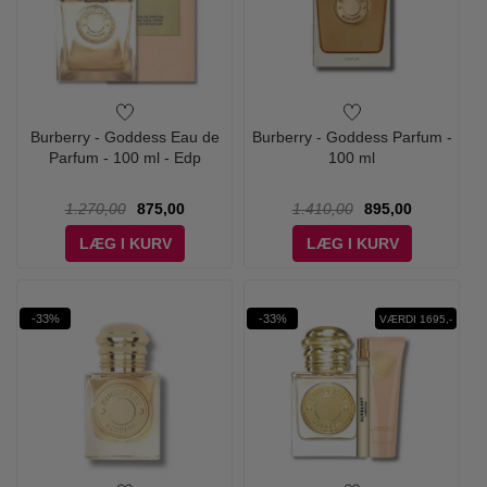
Burberry - Goddess Eau de
Burberry - Goddess Parfum -
Parfum - 100 ml - Edp
100 ml
1.270,00
875,00
1.410,00
895,00
LÆG I KURV
LÆG I KURV
-33%
-33%
VÆRDI 1695,-