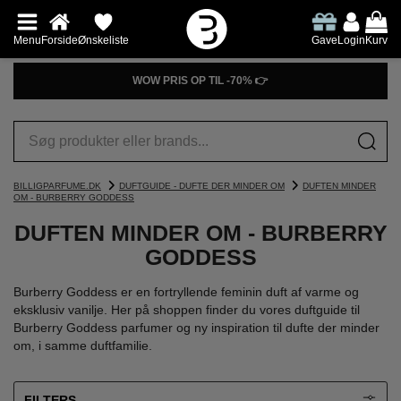
Menu
Forside
Ønskeliste
Gave
Login
Kurv
WOW PRIS OP TIL -70% 👉
BILLIGPARFUME.DK
DUFTGUIDE - DUFTE DER MINDER OM
DUFTEN MINDER
OM - BURBERRY GODDESS
DUFTEN MINDER OM - BURBERRY
GODDESS
Burberry Goddess er en fortryllende feminin duft af varme og
eksklusiv vanilje. Her på shoppen finder du vores duftguide til
Burberry Goddess parfumer og ny inspiration til dufte der minder
om, i samme duftfamilie.
FILTERS