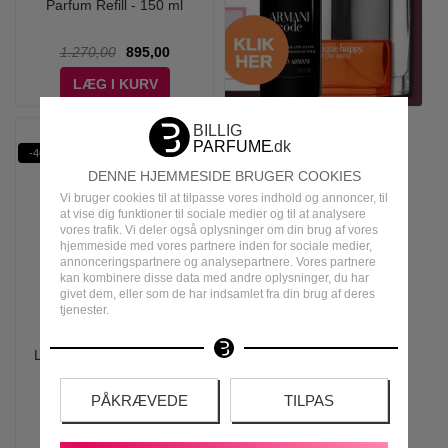
Parfum Refill - 150 ml
1.270,00
895,00
LÆG I KURV
-46%
DENNE HJEMMESIDE BRUGER COOKIES
Vi bruger cookies til at tilpasse vores indhold og annoncer, til
at vise dig funktioner til sociale medier og til at analysere
vores trafik. Vi deler også oplysninger om din brug af vores
hjemmeside med vores partnere inden for sociale medier,
annonceringspartnere og analysepartnere. Vores partnere
kan kombinere disse data med andre oplysninger, du har
givet dem, eller som de har indsamlet fra din brug af deres
tjenester.
Armaf - Club De Nuit
Lionheart Woman Eau de
Parfum - 100 ml
PÅKRÆVEDE
TILPAS
550,00
298,95
LÆG I KURV