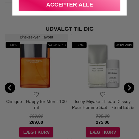
ACCEPTER ALLE
UDVALGT TIL DIG
Ønskeskyen Favorit
-60%
-65%
WOW! PRIS
WOW PRIS
Clinique - Happy for Men - 100
Issey Miyake - L'eau D'Issey
ml
Pour Homme Sæt - 75 ml Edt &
Deodorant
680,00
795,00
269,00
275,00
LÆG I KURV
LÆG I KURV