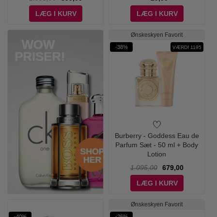
LÆG I KURV
LÆG I KURV
Ønskeskyen Favorit
-38%
VÆRDI 1195
Burberry - Goddess Eau de
Parfum Sæt - 50 ml + Body
Lotion
1.095,00
679,00
LÆG I KURV
Ønskeskyen Favorit
-40%
-26%