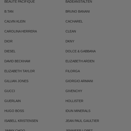
BEAUTE PACIFIQUE
BADEANSTALTEN
B.TAN
BRUNO BANANI
CALVIN KLEIN
CACHAREL
CAROLINA HERRERA
CLEAN
DIOR
DKNY
DIESEL
DOLCE & GABBANA
DAVID BECKHAM
ELIZABETH ARDEN
ELIZABETH TAYLOR
FILORGA
GILLIAN JONES
GIORGIO ARMANI
GUCCI
GIVENCHY
GUERLAIN
HOLLISTER
HUGO BOSS
IDUN MINERALS
ISABELL KRISTENSEN
JEAN PAUL GAULTIER
JIMMY CHOO
JENNIFER LOPEZ