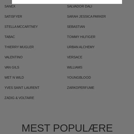
SANEX
SALVADOR DALI
SATISFYER
SARAH JESSICA PARKER
STELLA MCCARTNEY
SEBASTIAN
TABAC
TOMMY HILFIGER
THIERRY MUGLER
URBAN ALCHEMY
VALENTINO
VERSACE
VAN GILS
WILLIAMS
WET N WILD
YOUNGBLOOD
YVES SAINT LAURENT
ZARKOPERFUME
ZADIG & VOLTAIRE
MEST POPULÆRE