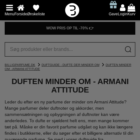
Menu
Forside
Ønskeliste
Gave
Login
Kurv
WOW PRIS OP TIL -70% 👉
BILLIGPARFUME.DK
DUFTGUIDE - DUFTE DER MINDER OM
DUFTEN MINDER
OM - ARMANI ATTITUDE
DUFTEN MINDER OM - ARMANI
ATTITUDE
Leder du efter en ny parfume der minder om Armani Attitude?
Mange parfumer deler duftnoter og akkorder, men
sammensætningen og opbygningen af duftnoter kan være
anderledes. To dufte er sjældent helt ens, men mange kommer
tæt på. Måske er din favorit parfume udgået og kan ikke længere
findes i butikkerne, eller du søger efter et billigere alternativ til din
nuværende parfume. Se med i vores duftguide fra