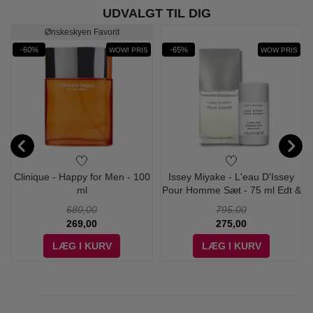
UDVALGT TIL DIG
Ønskeskyen Favorit
-60%
-65%
WOW! PRIS
WOW PRIS
Clinique - Happy for Men - 100
Issey Miyake - L'eau D'Issey
ml
Pour Homme Sæt - 75 ml Edt &
Deodorant
680,00
795,00
269,00
275,00
LÆG I KURV
LÆG I KURV