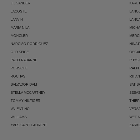
JIL SANDER
KARL
LACOSTE
LANC
LANVIN
LANC
MARIA NILA
MICH
MONCLER
MERC
NARCISO RODRIGUEZ
NINA 
OLD SPICE
OSCAR
PACO RABANNE
PHYSI
PORSCHE
RALP
ROCHAS
RIHA
SALVADOR DALI
SATIS
STELLA MCCARTNEY
SEBAS
TOMMY HILFIGER
THIE
VALENTINO
VERS
WILLIAMS
WET N
YVES SAINT LAURENT
ZARK