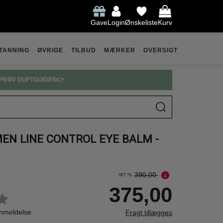
Gave
Login
Ønskeliste
Kurv
TANNING
ØVRIGE
TILBUD
MÆRKER
OVERSIGT
PRØV DUFTGUIDEN👉
MEN LINE CONTROL EYE BALM -
390,00
SET TIL
375,00
anmeldelse
Fragt tillægges