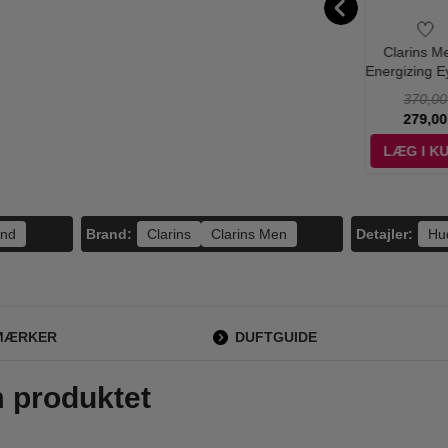
seido - Men
CeraVe - Eye
Beauté Pacifique -
Clarins M
 Empowering
Repair Cream - 14
Line Combat Fluid
Energizing E
eam - 50 ml
ml
- 15 ml
- 15 ml
1.100,00
359,00
370,00
695,00
139,00
349,00
279,00
ÆG I KURV
LÆG I KURV
LÆG I KURV
LÆG I K
Brand:
Detajler:
ænd
Clarins
Clarins Men
Hu
MÆRKER
DUFTGUIDE
m produktet