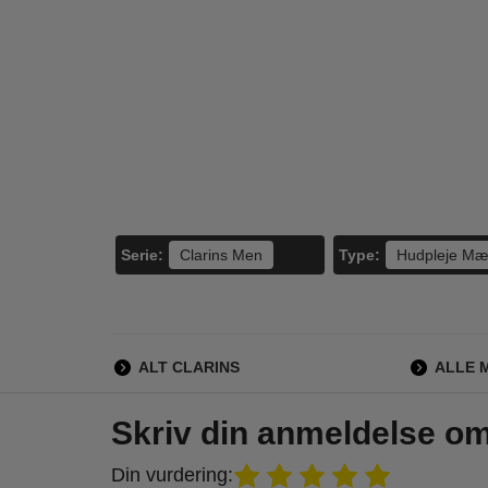
Shiseido - Men
Australian
Shi
Total Revitalizer
BodyCare - Eye
Skin
Under Eye Cream
Cream - 15 ml
Cr
595,00
200,00
- 15 ml
325,00
179,00
LÆG I KURV
LÆG I KURV
L
Serie:
Type:
Clarins Men
Hudpleje M
ALT CLARINS
ALLE 
Skriv din anmeldelse o
Din vurdering: