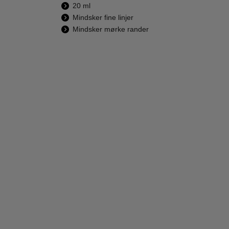
20 ml
Mindsker fine linjer
Mindsker mørke rander
Clarins - My
Clarins - My
C
Clarins Re Boost
Clarins ReCharge
Clar
Hydra Energizing
Hydra Replumping
Tint
200,00
225,00
Cream - 50 ml
Nightmask 50 ml
195,00
198,00
LÆG I KURV
LÆG I KURV
L
-45%
-37