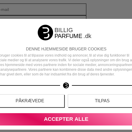
DENNE HJEMMESIDE BRUGER COOKIES
bruger cookies til at tilpasse vores indhold og annoncer, til at vise dig funktioner til
iale medier og til at analysere vores trafik. Vi deler også oplysninger om din brug a
res hjemmeside med vores partnere inden for sociale medier, annonceringspartner
 analysepartnere. Vores partnere kan kombinere disse data med andre oplysninger
har givet dem, eller som de har indsamlet fra din brug af deres tjenester.
DEN
DANSK E-MÆRKET WEBSHOP
PÅKRÆVEDE
TILPAS
S
ACCEPTER ALLE