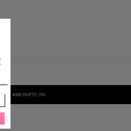
f
e
,
OVER 4000 DUFTE OG
KØNHEDSPRODUKTER