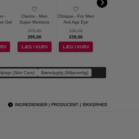
en -
Clarins - Men
Clinique - For Men
Shiseido - Men
ye Gel
Super Moisture
Anti Age Eye
Total Revitalizer
Balm - 50 ml
Cream - 15 ml
Under Eye Cream
375,00
330,00
595,00
- 15 ml
295,00
239,00
325,00
URV
LÆG I KURV
LÆG I KURV
LÆG I KURV
dpleje (Skin Care)
Bæredygtig (Miljøvenlig)
INGREDIENSER | PRODUCENT | SIKKERHED