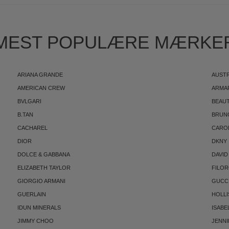
MEST POPULÆRE MÆRKE
ARIANA GRANDE
AUST
AMERICAN CREW
ARMA
BVLGARI
BEAUT
B.TAN
BRUN
CACHAREL
CARO
DIOR
DKNY
DOLCE & GABBANA
DAVID
ELIZABETH TAYLOR
FILO
GIORGIO ARMANI
GUCC
GUERLAIN
HOLLI
IDUN MINERALS
ISABE
JIMMY CHOO
JENNI