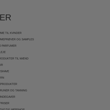
IER
ME TIL KVINDER
UMEPRØVER OG SAMPLES
0 PARFUMER
LEJE
RODUKTER TIL MÆND
UR
RSHAVE
ØRN
EPRODUKTER
BRUNER OG TANNING
INDEGAVER
PRISER
DYGTIG WEBSHOP