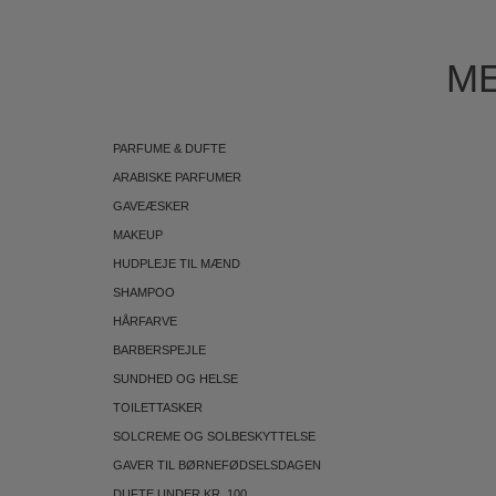
ME
PARFUME & DUFTE
ARABISKE PARFUMER
GAVEÆSKER
MAKEUP
HUDPLEJE TIL MÆND
SHAMPOO
HÅRFARVE
BARBERSPEJLE
SUNDHED OG HELSE
TOILETTASKER
SOLCREME OG SOLBESKYTTELSE
GAVER TIL BØRNEFØDSELSDAGEN
DUFTE UNDER KR. 100