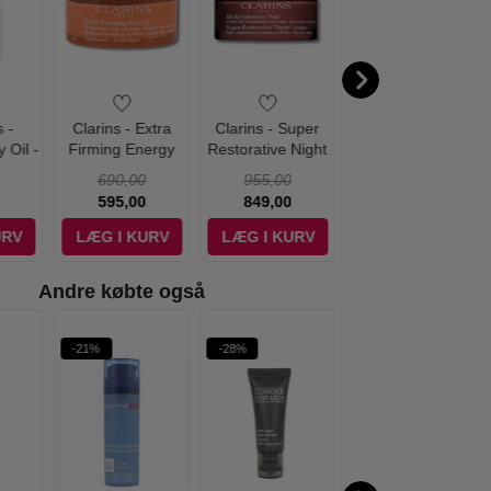
 -
Clarins - Extra
Clarins - Super
Clarins - Multi
 Oil -
Firming Energy
Restorative Night
Active Day Fuid
Day Cream - 50 ml
Cream Dry Skin -
SPF 15 - 50 ml
690,00
955,00
480,00
50 ml
595,00
849,00
449,00
URV
LÆG I KURV
LÆG I KURV
LÆG I KURV
Andre købte også
-21%
-28%
-45%