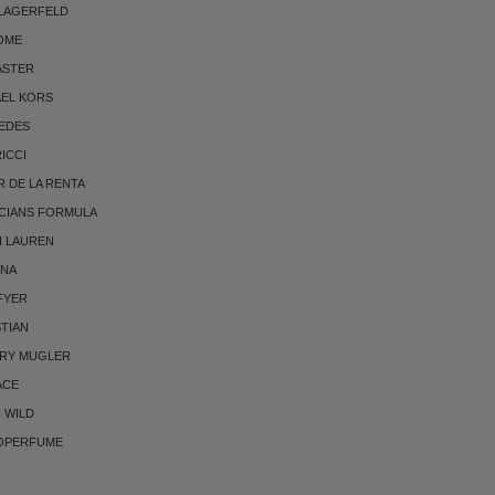
 LAGERFELD
OME
ASTER
AEL KORS
EDES
RICCI
 DE LA RENTA
CIANS FORMULA
H LAUREN
NNA
FYER
TIAN
RRY MUGLER
ACE
 WILD
OPERFUME