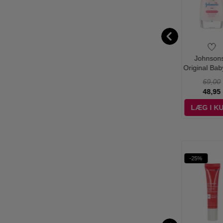
larins - My
Clarins - Hand &
Clarins - SOS
Johnsons
ins Re Boost
Nail Treatment -
Primer Greeen 04
Original Baby
ed Day Cream
100 ml
- 30 ml
500 ml
200,00
220,00
300,00
69,00
- 50 ml
189,00
175,00
249,00
48,95
ÆG I KURV
LÆG I KURV
LÆG I KURV
LÆG I K
%
-25%