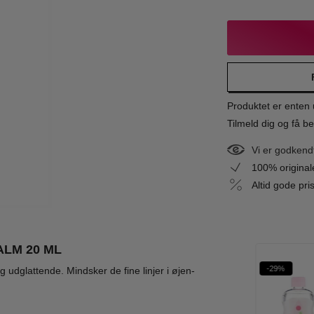
Produktet er enten u
Tilmeld dig og få be
Vi er godkend
100% origina
Altid gode pr
ALM 20 ML
-20%
-17%
-29%
GREEN 04
udglattende. Mindsker de fine linjer i øjen-