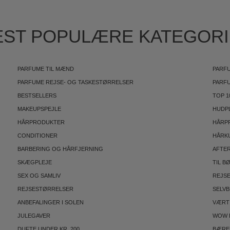
ST POPULÆRE KATEGOR
PARFUME TIL MÆND
PARFU
PARFUME REJSE- OG TASKESTØRRELSER
PARF
BESTSELLERS
TOP 1
MAKEUPSPEJLE
HUDP
HÅRPRODUKTER
HÅRP
CONDITIONER
HÅRK
BARBERING OG HÅRFJERNING
AFTE
SKÆGPLEJE
TIL B
SEX OG SAMLIV
REJS
REJSESTØRRELSER
SELV
ANBEFALINGER I SOLEN
VÆRT
JULEGAVER
WOW 
DUFTE UNDER KR. 200
BÆRE