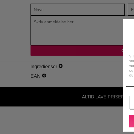
Vi 
soc
vo
Ingredienser
og
du 
EAN
ALTID LAVE PRISER - U
ABONNEMENT