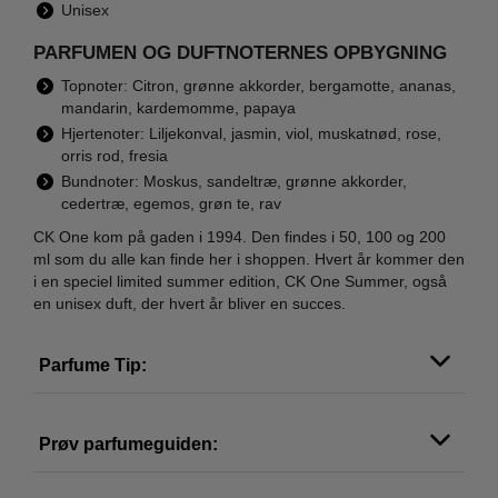
Unisex
PARFUMEN OG DUFTNOTERNES OPBYGNING
Topnoter: Citron, grønne akkorder, bergamotte, ananas,
mandarin, kardemomme, papaya
Hjertenoter: Liljekonval, jasmin, viol, muskatnød, rose,
orris rod, fresia
Bundnoter: Moskus, sandeltræ, grønne akkorder,
cedertræ, egemos, grøn te, rav
CK One kom på gaden i 1994. Den findes i 50, 100 og 200
ml som du alle kan finde her i shoppen. Hvert år kommer den
i en speciel limited summer edition, CK One Summer, også
en unisex duft, der hvert år bliver en succes.
Parfume Tip:
Prøv parfumeguiden: