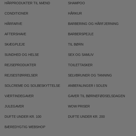
HÅRPRODUKTER TIL MÆND
SHAMPOO
CONDITIONER
HÅRKUR
HÅRFARVE
BARBERING OG HÅRFJERNING
AFTERSHAVE
BARBERSPEJLE
SKÆGPLEJE
TIL BØRN
SUNDHED OG HELSE
SEX OG SAMLIV
REJSEPRODUKTER
TOILETTASKER
REJSESTØRRELSER
SELVBRUNER OG TANNING
SOLCREME OG SOLBESKYTTELSE
ANBEFALINGER I SOLEN
VÆRTINDEGAVER
GAVER TIL BØRNEFØDSELSDAGEN
JULEGAVER
WOW PRISER
DUFTE UNDER KR. 100
DUFTE UNDER KR. 200
BÆREDYGTIG WEBSHOP