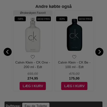
Andre købte også
Ønskeskyen Favorit
-58%
-63%
-57%
W PRIS
WOW PRIS
WOW PRIS
- Pure
Calvin Klein - CK One -
Calvin Klein - CK Be -
Calvin
 Edt
200 ml - Edt
100 ml - Edt
655,00
475,00
274,95
175,00
V
LÆG I KURV
LÆG I KURV
Dufttype:
Eau de Toilette