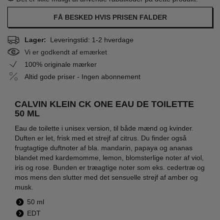
FÅ BESKED HVIS PRISEN FALDER
Lager:
Leveringstid: 1-2 hverdage
Vi er godkendt af emærket
100% originale mærker
Altid gode priser - Ingen abonnement
CALVIN KLEIN CK ONE EAU DE TOILETTE
50 ML
Eau de toilette i unisex version, til både mænd og kvinder.
Duften er let, frisk med et strejf af citrus. Du finder også
frugtagtige duftnoter af bla. mandarin, papaya og ananas
blandet med kardemomme, lemon, blomsterlige noter af viol,
iris og rose. Bunden er træagtige noter som eks. cedertræ og
mos mens den slutter med det sensuelle strejf af amber og
musk.
50 ml
EDT