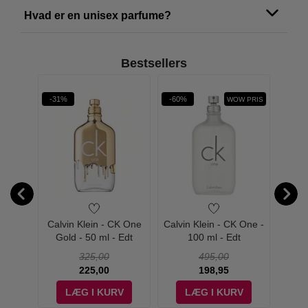
Hvad er en unisex parfume?
Bestsellers
rit
-31%
-60%
-60%
WOW PRIS
K One
Calvin Klein - CK One
Calvin Klein - CK One -
Calvin
75g
Gold - 50 ml - Edt
100 ml - Edt
325,00
495,00
225,00
198,95
V
LÆG I KURV
LÆG I KURV