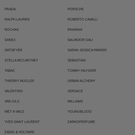
PRADA
PORSCHE
RALPH LAUREN
ROBERTO CAVALLI
ROCHAS
RIHANNA
SANEX
SALVADOR DALI
SATISFYER
SARAH JESSICA PARKER
STELLA MCCARTNEY
SEBASTIAN
TABAC
TOMMY HILFIGER
THIERRY MUGLER
URBAN ALCHEMY
VALENTINO
VERSACE
VAN GILS
WILLIAMS
WET N WILD
YOUNGBLOOD
YVES SAINT LAURENT
ZARKOPERFUME
ZADIG & VOLTAIRE