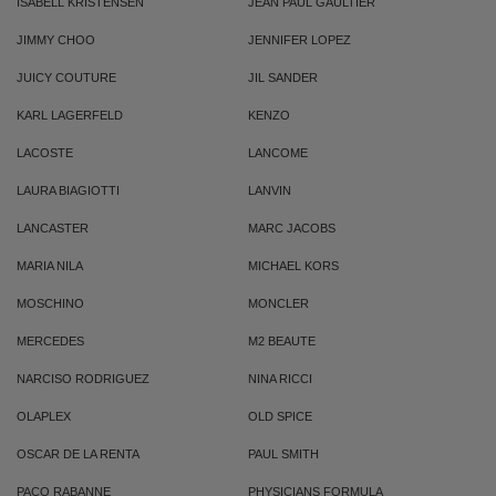
ISABELL KRISTENSEN
JEAN PAUL GAULTIER
JIMMY CHOO
JENNIFER LOPEZ
JUICY COUTURE
JIL SANDER
KARL LAGERFELD
KENZO
LACOSTE
LANCOME
LAURA BIAGIOTTI
LANVIN
LANCASTER
MARC JACOBS
MARIA NILA
MICHAEL KORS
MOSCHINO
MONCLER
MERCEDES
M2 BEAUTE
NARCISO RODRIGUEZ
NINA RICCI
OLAPLEX
OLD SPICE
OSCAR DE LA RENTA
PAUL SMITH
PACO RABANNE
PHYSICIANS FORMULA