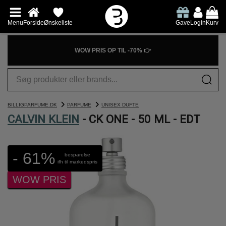
Menu
Forside
Ønskeliste
Gave
Login
Kurv
WOW PRIS OP TIL -70% 👉
BILLIGPARFUME.DK
PARFUME
UNISEX DUFTE
CALVIN KLEIN
- CK ONE - 50 ML - EDT
- 61%
besparelse
ifh til markedspris
WOW PRIS