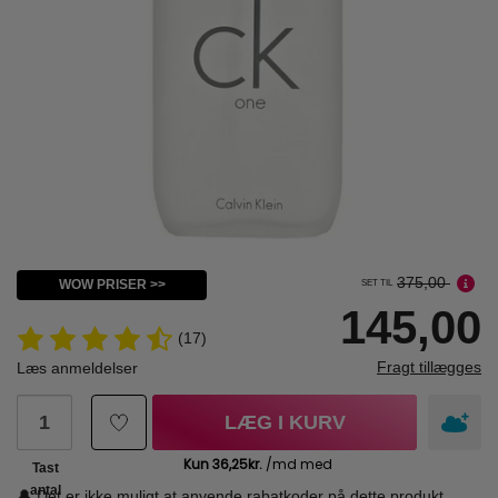
375,00
WOW PRISER >>
SET TIL
145,00
(17)
Fragt tillægges
Læs anmeldelser
LÆG I KURV
Tast
antal
🔔 Det er ikke muligt at anvende rabatkoder på dette produkt.