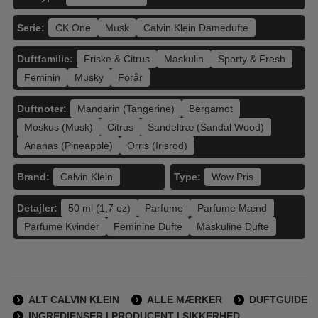
Serie:
CK One
Musk
Calvin Klein Damedufte
Duftfamilie:
Friske & Citrus
Maskulin
Sporty & Fresh
Feminin
Musky
Forår
Duftnoter:
Mandarin (Tangerine)
Bergamot
Moskus (Musk)
Citrus
Sandeltræ (Sandal Wood)
Ananas (Pineapple)
Orris (Irisrod)
Brand:
Type:
Calvin Klein
Wow Pris
Detajler:
50 ml (1,7 oz)
Parfume
Parfume Mænd
Parfume Kvinder
Feminine Dufte
Maskuline Dufte
ALT CALVIN KLEIN
ALLE MÆRKER
DUFTGUIDE
INGREDIENSER | PRODUCENT | SIKKERHED