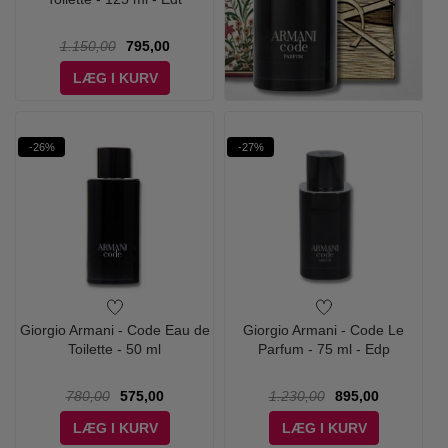
1.150,00
795,00
LÆG I KURV
-26%
-27%
Giorgio Armani - Code Eau de
Giorgio Armani - Code Le
Toilette - 50 ml
Parfum - 75 ml - Edp
780,00
575,00
1.230,00
895,00
LÆG I KURV
LÆG I KURV