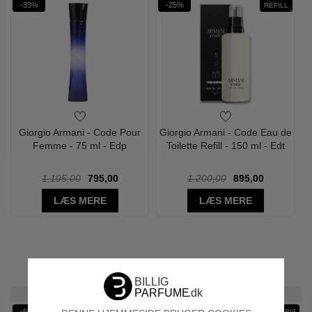
-33%
-25%
REFILL
Giorgio Armani - Code Pour
Giorgio Armani - Code Eau de
Femme - 75 ml - Edp
Toilette Refill - 150 ml - Edt
1.195,00
795,00
1.200,00
895,00
LÆS MERE
LÆS MERE
UDVALGT TIL DIG
Ønskeskyen Favorit
Ønskeskyen Favorit
-60%
-40%
WOW! PRIS
WOW PRIS