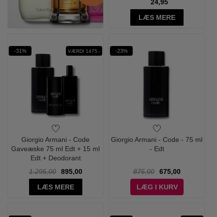
24,95
LÆS MERE
-31%
-23%
VÆRDI 1475,-
Giorgio Armani - Code
Giorgio Armani - Code - 75 ml
Gaveæske 75 ml Edt + 15 ml
- Edt
Edt + Deodorant
1.295,00
895,00
875,00
675,00
LÆS MERE
LÆG I KURV