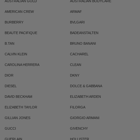
AUSTRALIAN GOLD
AUSTRALIAN BODYCARE
AMERICAN CREW
ARMAF
BURBERRY
BVLGARI
BEAUTE PACIFIQUE
BADEANSTALTEN
B.TAN
BRUNO BANANI
CALVIN KLEIN
CACHAREL
CAROLINA HERRERA
CLEAN
DIOR
DKNY
DIESEL
DOLCE & GABBANA
DAVID BECKHAM
ELIZABETH ARDEN
ELIZABETH TAYLOR
FILORGA
GILLIAN JONES
GIORGIO ARMANI
GUCCI
GIVENCHY
GUERLAIN
HOLLISTER