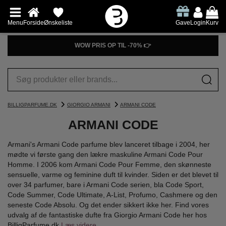
Menu
Forside
Ønskeliste
Gave
Login
Kurv
WOW PRIS OP TIL -70% 👉
BILLIGPARFUME.DK
GIORGIO ARMANI
ARMANI CODE
ARMANI CODE
Armani's Armani Code parfume blev lanceret tilbage i 2004, her
mødte vi første gang den lækre maskuline Armani Code Pour
Homme. I 2006 kom Armani Code Pour Femme, den skønneste
sensuelle, varme og feminine duft til kvinder. Siden er det blevet til
over 34 parfumer, bare i Armani Code serien, bla Code Sport,
Code Summer, Code Ultimate, A-List, Profumo, Cashmere og den
seneste Code Absolu. Og det ender sikkert ikke her. Find vores
udvalg af de fantastiske dufte fra Giorgio Armani Code her hos
BilligParfume.dk
Læs videre