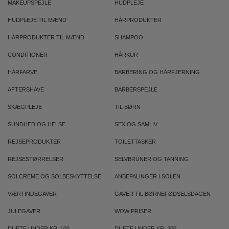
MAKEUPSPEJLE
HUDPLEJE
HUDPLEJE TIL MÆND
HÅRPRODUKTER
HÅRPRODUKTER TIL MÆND
SHAMPOO
CONDITIONER
HÅRKUR
HÅRFARVE
BARBERING OG HÅRFJERNING
AFTERSHAVE
BARBERSPEJLE
SKÆGPLEJE
TIL BØRN
SUNDHED OG HELSE
SEX OG SAMLIV
REJSEPRODUKTER
TOILETTASKER
REJSESTØRRELSER
SELVBRUNER OG TANNING
SOLCREME OG SOLBESKYTTELSE
ANBEFALINGER I SOLEN
VÆRTINDEGAVER
GAVER TIL BØRNEFØDSELSDAGEN
JULEGAVER
WOW PRISER
DUFTE UNDER KR. 100
DUFTE UNDER KR. 200