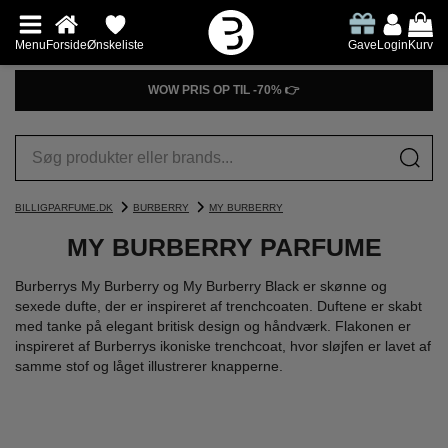
Menu
Forside
Ønskeliste
Gave
Login
Kurv
WOW PRIS OP TIL -70% 👉
BILLIGPARFUME.DK
BURBERRY
MY BURBERRY
MY BURBERRY PARFUME
Burberrys My Burberry og My Burberry Black er skønne og
sexede dufte, der er inspireret af trenchcoaten. Duftene er skabt
med tanke på elegant britisk design og håndværk. Flakonen er
inspireret af Burberrys ikoniske trenchcoat, hvor sløjfen er lavet af
samme stof og låget illustrerer knapperne.