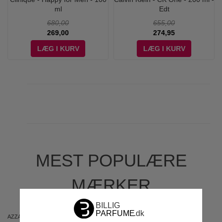
ml
Edt
680,00
655,00
269,00
274,95
LÆG I KURV
LÆG I KURV
MEST POPULÆRE
MÆRKER
AZZARO
ARIANA GRANDE