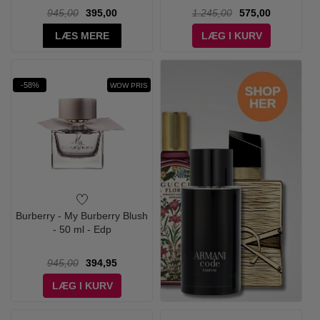
945,00
395,00
1.245,00
575,00
LÆS MERE
LÆG I KURV
-58%
WOW PRIS
Burberry - My Burberry Blush
- 50 ml - Edp
945,00
394,95
LÆG I KURV