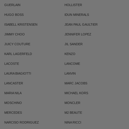
GUERLAIN
HOLLISTER
HUGO BOSS
IDUN MINERALS
ISABELL KRISTENSEN
JEAN PAUL GAULTIER
JIMMY CHOO
JENNIFER LOPEZ
JUICY COUTURE
JIL SANDER
KARL LAGERFELD
KENZO
LACOSTE
LANCOME
LAURA BIAGIOTTI
LANVIN
LANCASTER
MARC JACOBS
MARIA NILA
MICHAEL KORS
MOSCHINO
MONCLER
MERCEDES
M2 BEAUTE
NARCISO RODRIGUEZ
NINA RICCI