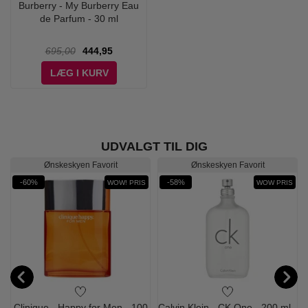
Burberry - My Burberry Eau
de Parfum - 30 ml
695,00
444,95
LÆG I KURV
UDVALGT TIL DIG
Ønskeskyen Favorit
Ønskeskyen Favorit
-60%
-58%
WOW! PRIS
WOW PRIS
Clinique - Happy for Men - 100
Calvin Klein - CK One - 200 ml -