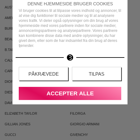
DENNE HJEMMESIDE BRUGER COOKIES
AUSTRALIAN GOLD
AUSTRALIAN BODYCARE
Vi bruger cookies til at tilpasse vores indhold og annoncer, til
at vise dig funktioner til sociale medier og til at analysere
AMERICAN CREW
ARMAF
vores trafik. Vi deler også oplysninger om din brug af vores
hjemmeside med vores partnere inden for sociale medier,
BURBERRY
BVLGARI
annonceringspartnere og analysepartnere. Vores partnere
kan kombinere disse data med andre oplysninger, du har
BEAUTE PACIFIQUE
BADEANSTALTEN
givet dem, eller som de har indsamlet fra din brug af deres
tjenester.
B.TAN
BRUNO BANANI
CALVIN KLEIN
CACHAREL
CAROLINA HERRERA
CLEAN
PÅKRÆVEDE
TILPAS
DIOR
DKNY
ACCEPTER ALLE
DIESEL
DOLCE & GABBANA
DAVID BECKHAM
ELIZABETH ARDEN
ELIZABETH TAYLOR
FILORGA
GILLIAN JONES
GIORGIO ARMANI
GUCCI
GIVENCHY