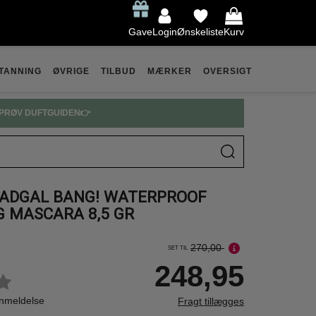
Gave
Login
Ønskeliste
Kurv
TANNING
ØVRIGE
TILBUD
MÆRKER
OVERSIGT
PRØV DUFTGUIDEN👉
BADGAL BANG! WATERPROOF
G MASCARA 8,5 GR
270,00
SET TIL
248,95
anmeldelse
Fragt tillægges