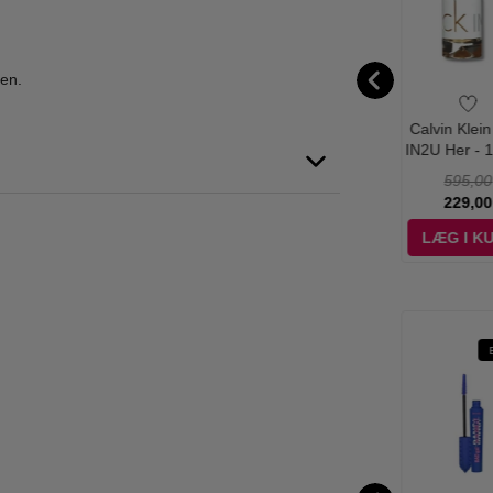
ten.
nefit - The
Benefit - Roller
Benefit - BAD GAL
Calvin Klein
essional Mini
Lash Mascara - 4g
BANG! Mascara -
IN2U Her - 
r Setter - 30
4g
- Edt
165,00
160,00
160,00
595,00
ml
139,00
98,95
138,95
229,00
ÆG I KURV
LÆG I KURV
LÆG I KURV
LÆG I K
%
-17%
-23%