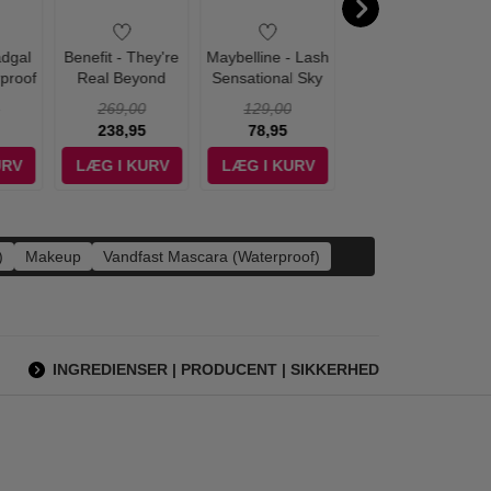
adgal
Benefit - They're
Maybelline - Lash
Lancome -
proof
Real Beyond
Sensational Sky
Hypnose Mascara
ng
Mascara Jet Black
High Mascara
Waterproof Black
269,00
129,00
290,00
e 8,5
Waterproof - Black
Noir 01 - 6 ml
238,95
78,95
248,95
URV
LÆG I KURV
LÆG I KURV
LÆG I KURV
)
Makeup
Vandfast Mascara (Waterproof)
INGREDIENSER | PRODUCENT | SIKKERHED