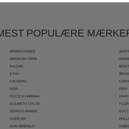
MEST POPULÆRE MÆRKE
ARIANA GRANDE
AUST
AMERICAN CREW
ARMA
BVLGARI
BEAUT
B.TAN
BRUN
CACHAREL
CARO
DIOR
DKNY
DOLCE & GABBANA
DAVID
ELIZABETH TAYLOR
FILO
GIORGIO ARMANI
GUCC
GUERLAIN
HOLLI
IDUN MINERALS
ISABE