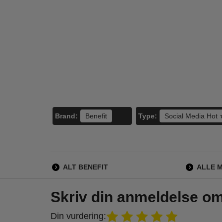
Lancome -
Loreal - Air Volume
Su
Hypnose Mascara
Mega Mascara
Hand
Waterproof Black
Waterproof - Black
Nour
290,00
120,00
Noir 01 - 6 ml
O
248,95
98,95
LÆG I KURV
LÆG I KURV
L
Brand:
Type:
Benefit
Social Media Hot
ALT BENEFIT
ALLE 
Skriv din anmeldelse o
Din vurdering: