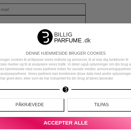
DENNE HJEMMESIDE BRUGER COOKIES
bruger cookies til at tilpasse vores indhold og annoncer, til at vise dig funktioner til
iale medier og til at analysere vores trafik. Vi deler også oplysninger om din brug a
res hjemmeside med vores partnere inden for sociale medier, annonceringspartner
 analysepartnere. Vores partnere kan kombinere disse data med andre oplysninger
har givet dem, eller som de har indsamlet fra din brug af deres tjenester.
DEN
DANSK E-MÆRKET WEBSHOP
PÅKRÆVEDE
TILPAS
ACCEPTER ALLE
S