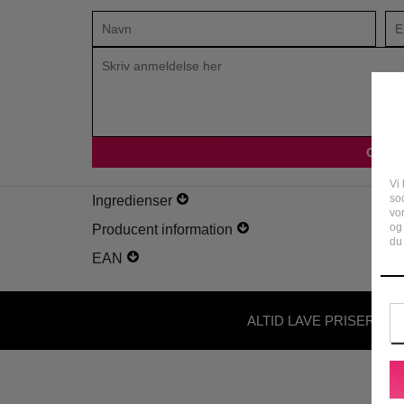
Vi 
soc
Ingredienser
vo
og
Producent information
du 
EAN
ALTID LAVE PRISER - U
ABONNEMENT