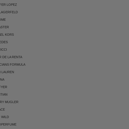
FER LOPEZ
 LAGERFELD
OME
ASTER
AEL KORS
EDES
RICCI
 DE LA RENTA
CIANS FORMULA
H LAUREN
NNA
FYER
TIAN
RRY MUGLER
ACE
 WILD
OPERFUME