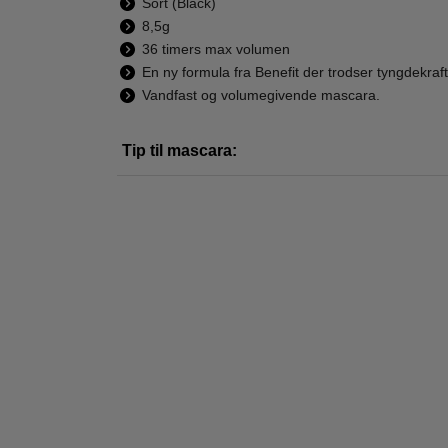
Sort (Black)
8,5g
36 timers max volumen
En ny formula fra Benefit der trodser tyngdekraf
Vandfast og volumegivende mascara.
Benefit - Playtint
Benefit - BAD GAL
Be
Pink-Lemonade
BANG! Mascara
Poref
Tip til mascara:
Tinted Lip & Cheek
Supe
205,00
270,00
Stain
179,00
238,95
LÆG I KURV
LÆG I KURV
L
WATER
WATER
-18%
-41
PROOF
PROOF