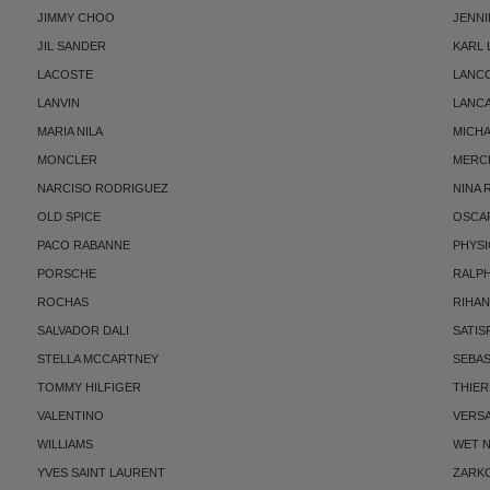
JIMMY CHOO
JENNI
JIL SANDER
KARL
LACOSTE
LANC
LANVIN
LANC
MARIA NILA
MICH
MONCLER
MERC
NARCISO RODRIGUEZ
NINA 
OLD SPICE
OSCAR
PACO RABANNE
PHYSI
PORSCHE
RALP
ROCHAS
RIHA
SALVADOR DALI
SATIS
STELLA MCCARTNEY
SEBAS
TOMMY HILFIGER
THIE
VALENTINO
VERS
WILLIAMS
WET N
YVES SAINT LAURENT
ZARK