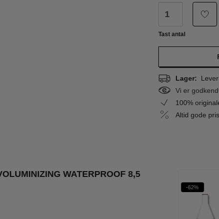
Tast antal
Lager:
Leveri
Vi er godkend
100% origina
Altid gode pr
VOLUMINIZING WATERPROOF 8,5
%
-38%
-62%