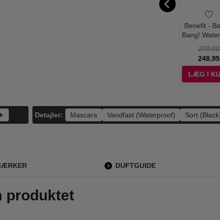
new Med -
BrushWorks -
Guerlain -
Benefit - B
 Cream Mask
Satin Sleep Mask
L'Homme Ideal
Bang! Water
ishing Olive
Pink Sovemaske
Extreme - 50 ml -
Volumizi
49,00
95,00
750,00
270,00
il - 1 Par
Edp
Mascara Blu
29,00
79,00
575,00
248,95
gr
ÆG I KURV
LÆG I KURV
LÆG I KURV
LÆG I K
Detajler:
 ★
Mascara
Vandfast (Waterproof)
Sort (Black
MÆRKER
DUFTGUIDE
m produktet