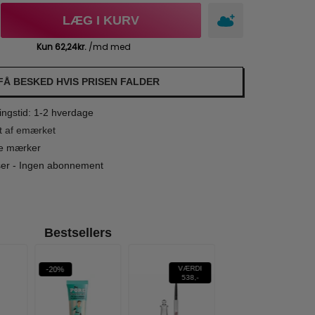
LÆG I KURV
FÅ BESKED HVIS PRISEN FALDER
ngstid: 1-2 hverdage
t af emærket
le mærker
iser - Ingen abonnement
Bestsellers
VÆRDI
-20%
-17%
WOW PRIS-
538,-