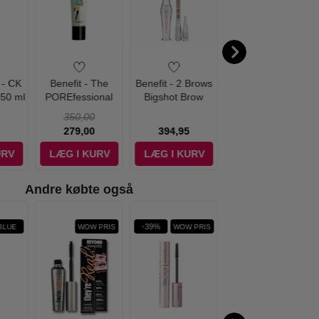
 - CK
Benefit - The
Benefit - 2 Brows
Benefit - BADgal
150 ml
POREfessional
Bigshot Brow
BANG! Mascara
Pore Primer - 22
Setter Duo
Duo
350,00
475,00
ml
279,00
394,95
394,95
URV
LÆG I KURV
LÆG I KURV
LÆG I KURV
Andre købte også
WATER
-39%
BLUE
WOW PRIS
WOW PRIS
PROOF