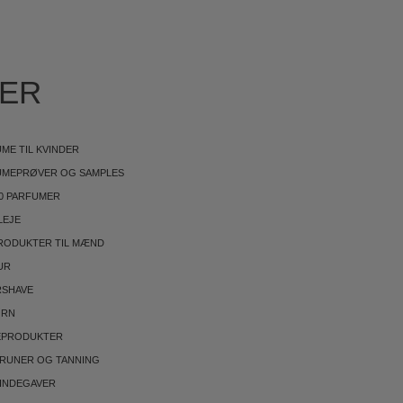
IER
ME TIL KVINDER
UMEPRØVER OG SAMPLES
0 PARFUMER
LEJE
RODUKTER TIL MÆND
UR
RSHAVE
ØRN
EPRODUKTER
BRUNER OG TANNING
INDEGAVER