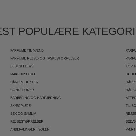
ST POPULÆRE KATEGOR
PARFUME TIL MÆND
PARFU
PARFUME REJSE- OG TASKESTØRRELSER
PARF
BESTSELLERS
TOP 1
MAKEUPSPEJLE
HUDP
HÅRPRODUKTER
HÅRP
CONDITIONER
HÅRK
BARBERING OG HÅRFJERNING
AFTE
SKÆGPLEJE
TIL B
SEX OG SAMLIV
REJS
REJSESTØRRELSER
SELV
ANBEFALINGER I SOLEN
VÆRT