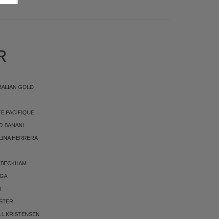
R
RALIAN GOLD
F
E PACIFIQUE
O BANANI
LINA HERRERA
 BECKHAM
RGA
I
STER
LL KRISTENSEN