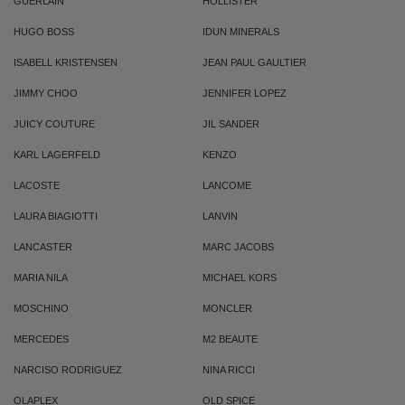
GUERLAIN
HOLLISTER
HUGO BOSS
IDUN MINERALS
ISABELL KRISTENSEN
JEAN PAUL GAULTIER
JIMMY CHOO
JENNIFER LOPEZ
JUICY COUTURE
JIL SANDER
KARL LAGERFELD
KENZO
LACOSTE
LANCOME
LAURA BIAGIOTTI
LANVIN
LANCASTER
MARC JACOBS
MARIA NILA
MICHAEL KORS
MOSCHINO
MONCLER
MERCEDES
M2 BEAUTE
NARCISO RODRIGUEZ
NINA RICCI
OLAPLEX
OLD SPICE