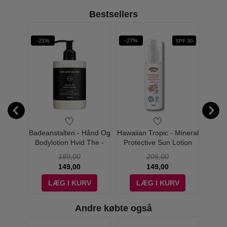
Bestsellers
-21%
-27%
-24%
DI 257
SPF 30
me
Badeanstalten - Hånd Og
Hawaiian Tropic - Mineral
Austra
o Roll
Bodylotion Hvid The -
Protective Sun Lotion
Oil 
 50 ml
300 ml
SPF 30 - 100 ml
189,00
205,00
149,00
149,00
V
LÆG I KURV
LÆG I KURV
Andre købte også