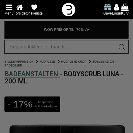
Menu
Forside
Ønskeliste
Gave
Login
Kurv
WOW PRIS OP TIL -70% 👉
BILLIGPARFUME.DK
HUDPLEJE
HUDPLEJE KROP
BOBLEBAD OG
BADEOLIER
BADEANSTALTEN
- BODYSCRUB LUNA -
200 ML
- 17%
besparelse
ifh til markedspris