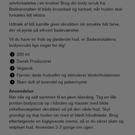
selvforkælelse i en krukke! Brug din body scrub fra
Badeanstalten til både brusebad og karbad, når huden skal
forkæles lidt ekstra.
Udtræk af blå kamille giver skrubben sin smukke blå farve,
der vil pynte på ethvert badeværelse.
Vil du have en frisk og glødende hud, er Badeanstaltens
bodyscrubs lige noget for dig!
200 ml
Dansk Produceret
Vegansk
Fjerner døde hudceller og stimulerer blodcirkulationen
Skøn duft af lavendel og pebermynte
Anvendelse
:
Rør olie og salt sammen til en jævn blanding. Tag en lille
portion bodyscrub op i hånden og massér med blide
cirkelbevægelser skrubben ud på den våde hud. Skyl
grundigt og dup huden tør med et blødt håndklæde. Brug
efterfølgende en fugtgivende creme, så er du sikret skøn og
velplejet hud. Anvendes 2-3 gange om ugen.