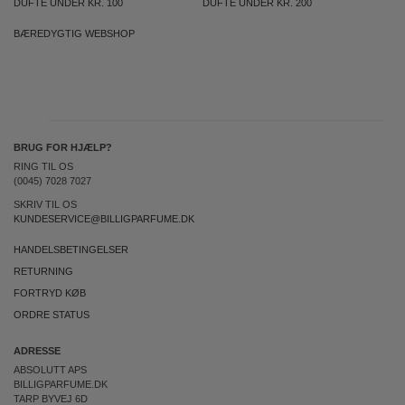
DUFTE UNDER KR. 100
DUFTE UNDER KR. 200
BÆREDYGTIG WEBSHOP
BRUG FOR HJÆLP?
RING TIL OS
(0045) 7028 7027
SKRIV TIL OS
KUNDESERVICE@BILLIGPARFUME.DK
HANDELSBETINGELSER
RETURNING
FORTRYD KØB
ORDRE STATUS
ADRESSE
ABSOLUTT APS
BILLIGPARFUME.DK
TARP BYVEJ 6D