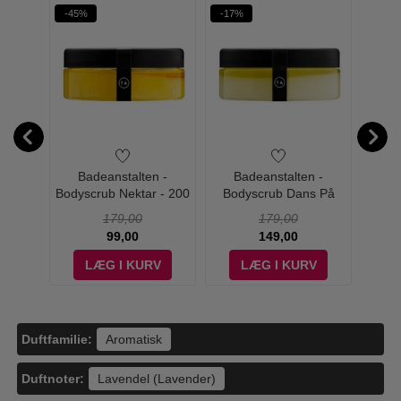
-45%
-17%
-17%
ng -
Badeanstalten -
Badeanstalten -
B
in C +
Bodyscrub Nektar - 200
Bodyscrub Dans På
Bod
ash -
ml
Roser - 200 ml
Mynte 
179,00
179,00
99,00
149,00
V
LÆG I KURV
LÆG I KURV
Duftfamilie:
Aromatisk
Duftnoter:
Lavendel (Lavender)