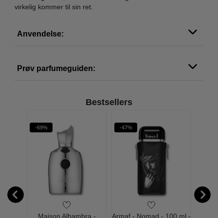
virkelig kommer til sin ret.
Anvendelse:
Prøv parfumeguiden:
Bestsellers
-69%
-47%
-65%
 Aoud
Maison Alhambra -
Armaf - Nomad - 100 ml -
Ar