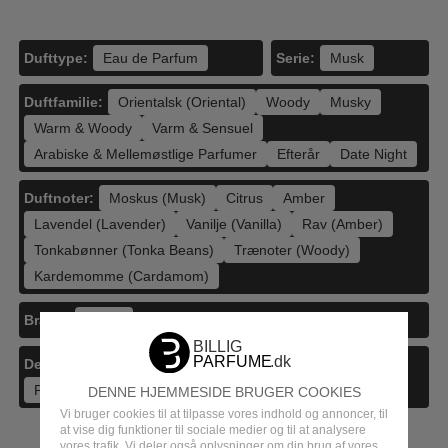
Dufttype:
Serie:
Eau de Parfum
Musk
Duftfamilie:
Orientalsk (Oriental)
Woody
Musky
Warm & Woody
Varm & Sensuel
Arabiske & Mellemøstlige Parfumer
Efterår
Date Night
Duftnoter:
Moskus (Musk)
Citrus
Amber
Lavendel (Lavender)
Vanilje (Vanilla)
Rav (Amber)
Tonkabønner (Tonka Beans)
Trænoter (Woody)
Kardemomme (Cardamom)
Brand:
Armaf
Detajler:
Gylden (Golden)
Guld (Gold)
Parfume
Parfume Mænd
Maskuline Dufte
2025
DENNE HJEMMESIDE BRUGER COOKIES
Vi bruger cookies til at tilpasse vores indhold og annoncer, til
at vise dig funktioner til sociale medier og til at analysere
vores trafik. Vi deler også oplysninger om din brug af vores