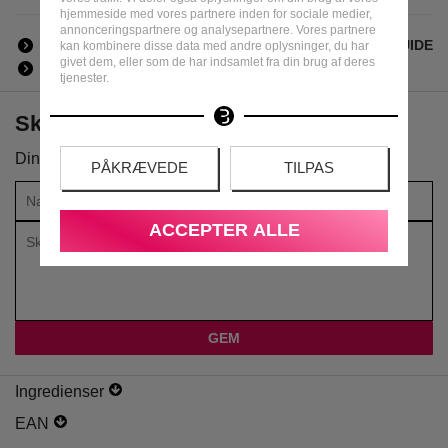
hjemmeside med vores partnere inden for sociale medier,
annonceringspartnere og analysepartnere. Vores partnere
ALT ARMAF
ALLE MÆRKER
DUFTGUIDE
kan kombinere disse data med andre oplysninger, du har
givet dem, eller som de har indsamlet fra din brug af deres
INGREDIENSER | PRODUCENT | SIKKERHED
tjenester.
Skriv din anmeldelse om produktet
Din vurdering:
PÅKRÆVEDE
TILPAS
ACCEPTER ALLE
Ingredienser
EAN