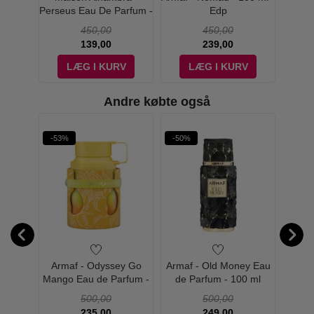
100 ml
Perseus Eau De Parfum -
Edp
Foreve
100 ml - Edp
450,00
450,00
139,00
239,00
V
LÆG I KURV
LÆG I KURV
Andre købte også
rit
-53%
-50%
-74%
W PRIS
es -
Armaf - Odyssey Go
Armaf - Old Money Eau
Mai
Parfum
Mango Eau de Parfum -
de Parfum - 100 ml
Myst
dp
100 ml
de
500,00
500,00
235,00
249,00