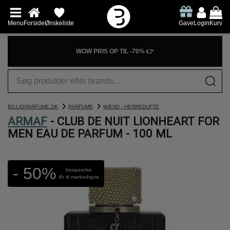
Menu
Forside
Ønskeliste
Gave
Login
Kurv
WOW PRIS OP TIL -70% 👉
BILLIGPARFUME.DK
PARFUME
MÆND - HERREDUFTE
ARMAF
- CLUB DE NUIT LIONHEART FOR
MEN EAU DE PARFUM - 100 ML
- 50%
besparelse
ifh til markedspris