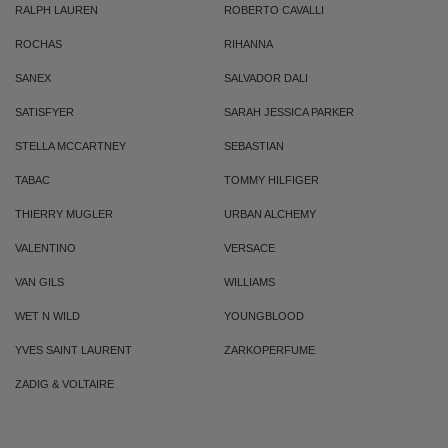
RALPH LAUREN
ROBERTO CAVALLI
ROCHAS
RIHANNA
SANEX
SALVADOR DALI
SATISFYER
SARAH JESSICA PARKER
STELLA MCCARTNEY
SEBASTIAN
TABAC
TOMMY HILFIGER
THIERRY MUGLER
URBAN ALCHEMY
VALENTINO
VERSACE
VAN GILS
WILLIAMS
WET N WILD
YOUNGBLOOD
YVES SAINT LAURENT
ZARKOPERFUME
ZADIG & VOLTAIRE