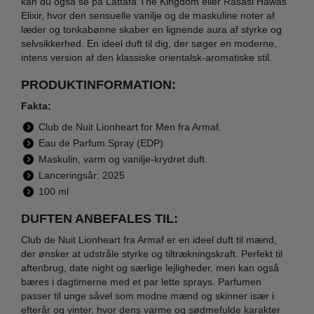
kan du også se på Lattafa The Kingdom eller Rasasi Hawas
Elixir, hvor den sensuelle vanilje og de maskuline noter af
læder og tonkabønne skaber en lignende aura af styrke og
selvsikkerhed. En ideel duft til dig, der søger en moderne,
intens version af den klassiske orientalsk-aromatiske stil.
PRODUKTINFORMATION:
Fakta:
Club de Nuit Lionheart for Men fra Armaf.
Eau de Parfum Spray (EDP)
Maskulin, varm og vanilje-krydret duft.
Lanceringsår: 2025
100 ml
DUFTEN ANBEFALES TIL:
Club de Nuit Lionheart fra Armaf er en ideel duft til mænd,
der ønsker at udstråle styrke og tiltrækningskraft. Perfekt til
aftenbrug, date night og særlige lejligheder, men kan også
bæres i dagtimerne med et par lette sprays. Parfumen
passer til unge såvel som modne mænd og skinner især i
efterår og vinter, hvor dens varme og sødmefulde karakter