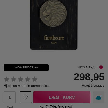
595,00
WOW PRISER >>
SET TIL
298,95
Fragt tillægges
Hjælp os med din anmeldelse
LÆG I KURV
Tast