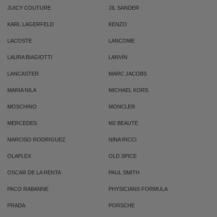
JUICY COUTURE
JIL SANDER
KARL LAGERFELD
KENZO
LACOSTE
LANCOME
LAURA BIAGIOTTI
LANVIN
LANCASTER
MARC JACOBS
MARIA NILA
MICHAEL KORS
MOSCHINO
MONCLER
MERCEDES
M2 BEAUTE
NARCISO RODRIGUEZ
NINA RICCI
OLAPLEX
OLD SPICE
OSCAR DE LA RENTA
PAUL SMITH
PACO RABANNE
PHYSICIANS FORMULA
PRADA
PORSCHE