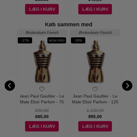
V
LÆG I KURV
LÆG I KURV
Køb sammen med
Ønskeskyen Favorit
Ønskeskyen Favorit
-17%
-20%
-55%
WOW PRIS
lixir
Jean Paul Gaultier - Le
Jean Paul Gaultier - Le
Latta
100 ml
Male Elixir Parfum - 75
Male Elixir Parfum - 125
Kingd
ml - Edp
ml
830,00
1.120,00
685,00
895,00
V
LÆG I KURV
LÆG I KURV