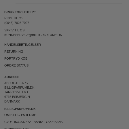
BRUG FOR HJÆLP?
RING TIL OS
(0045) 7028 7027
SKRIV TIL OS
KUNDESERVICE@BILLIGPARFUME.DK
HANDELSBETINGELSER
RETURNING
FORTRYD KØB
ORDRE STATUS
ADRESSE
ABSOLUTT APS
BILLIGPARFUME.DK
TARP BYVEJ 6D
6715 ESBJERG N
DANMARK
BILLIGPARFUME.DK
OM BILLIG PARFUME
CVR: DK32337872 - BANK: JYSKE BANK