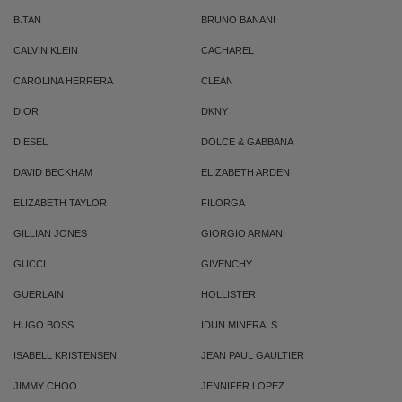
B.TAN
BRUNO BANANI
CALVIN KLEIN
CACHAREL
CAROLINA HERRERA
CLEAN
DIOR
DKNY
DIESEL
DOLCE & GABBANA
DAVID BECKHAM
ELIZABETH ARDEN
ELIZABETH TAYLOR
FILORGA
GILLIAN JONES
GIORGIO ARMANI
GUCCI
GIVENCHY
GUERLAIN
HOLLISTER
HUGO BOSS
IDUN MINERALS
ISABELL KRISTENSEN
JEAN PAUL GAULTIER
JIMMY CHOO
JENNIFER LOPEZ