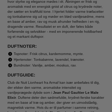
hvor styrke og elegance mødes i ét. Åbningen er frisk og
aromatisk med en energisk gnist af citrus og krydrede noter,
der sætter en kraftfuld tone. I hjertet folder varme træfacetter
og tonkabønne sig ud og møder en blød vaniljesødme, mens
en base af amber, rav og musk afrunder helheden i en rig,
dragende varme. Resultatet er en duft, der føles både
forførende og selvsikker - med en imponerende holdbarhed
og et markant duftspor.
DUFTNOTER:
Topnoter: Frisk citrus, kardemomme, mynte.
Hjertenoter: Tonkabønne, lavendel, trænoter.
Bundnoter: Vanilje, amber, moskus, rav.
DUFTGUIDE:
Club de Nuit Lionheart fra Armaf kan især anbefales til dig,
der elsker den varme, aromatiske intensitet og
vaniljeprægede dybde som i
Jean Paul Gaultier Le Male
Elixir
. Duftene deler den sødmefulde, krydret-ferske karakter
med en base af træ og amber, der giver en uimodståelig,
magnetisk varme. Hvis du er til parfumer i samme retning,