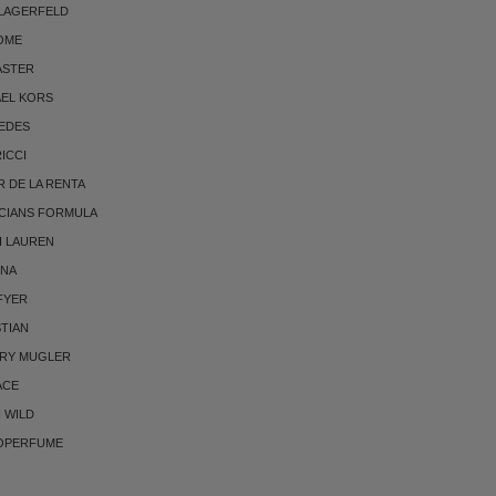
 LAGERFELD
OME
ASTER
AEL KORS
EDES
RICCI
 DE LA RENTA
CIANS FORMULA
H LAUREN
NNA
FYER
TIAN
RRY MUGLER
ACE
 WILD
OPERFUME