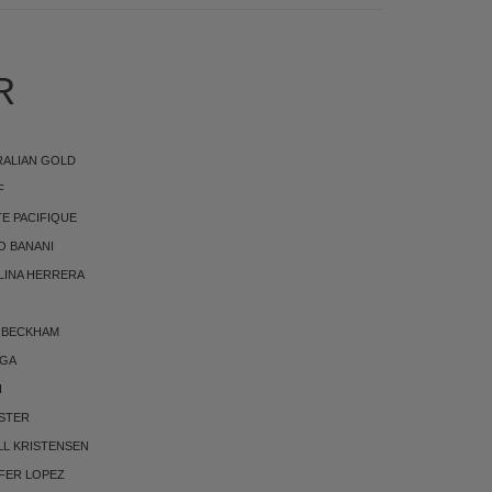
R
RALIAN GOLD
F
E PACIFIQUE
O BANANI
LINA HERRERA
 BECKHAM
RGA
I
STER
LL KRISTENSEN
FER LOPEZ