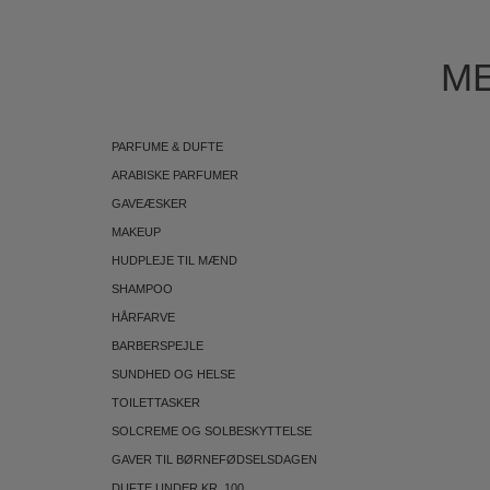
ME
PARFUME & DUFTE
ARABISKE PARFUMER
GAVEÆSKER
MAKEUP
HUDPLEJE TIL MÆND
SHAMPOO
HÅRFARVE
BARBERSPEJLE
SUNDHED OG HELSE
TOILETTASKER
SOLCREME OG SOLBESKYTTELSE
GAVER TIL BØRNEFØDSELSDAGEN
DUFTE UNDER KR. 100