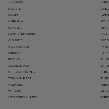
JIL SANDER
KARL
LACOSTE
LANC
LANVIN
LANC
MARIA NILA
MICH
MONCLER
MERC
NARCISO RODRIGUEZ
NINA 
OLD SPICE
OSCAR
PACO RABANNE
PHYSI
PORSCHE
RALP
ROCHAS
RIHA
SALVADOR DALI
SATIS
STELLA MCCARTNEY
SEBAS
TOMMY HILFIGER
THIE
VALENTINO
VERS
WILLIAMS
WET N
YVES SAINT LAURENT
ZARK