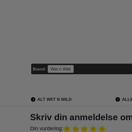
Wet n Wild -
Wet n Wild -
P
Megalast Lip Stick
Megalast Lip Stick
Form
Fire Fighting
Sangria Time
We
39,95
39,95
Dust
35,95
35,95
LÆG I KURV
LÆG I KURV
L
Brand:
Wet n Wild
ALT WET N WILD
ALL
Skriv din anmeldelse o
Din vurdering: