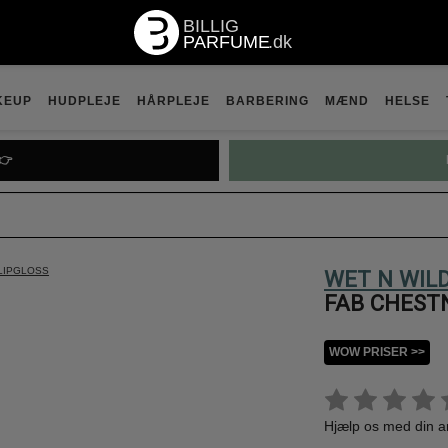
KEUP
HUDPLEJE
HÅRPLEJE
BARBERING
MÆND
HELSE
👉
LIPGLOSS
WET N WIL
FAB CHEST
WOW PRISER >>
Hjælp os med din 