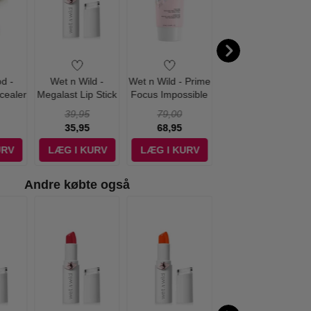
d -
Wet n Wild -
Wet n Wild - Prime
Wet n wild - Mega
cealer
Megalast Lip Stick
Focus Impossible
Length Mascara -
ep
Mad for Mauve
Primer - 25 ml
Very Black
39,95
79,00
54,95
35,95
68,95
52,95
URV
LÆG I KURV
LÆG I KURV
LÆG I KURV
Andre købte også