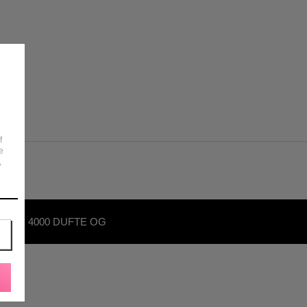
f
e
,
OVER 4000 DUFTE OG
KØNHEDSPRODUKTER