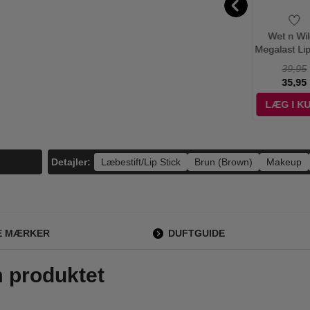
hysicians
Paco Rabanne -
Gillian Jones -
Wet n Wil
ula - Mineral
Olympea Blossom
Vægspejl x10
Megalast Lip
ar Diamond
- 50 ml - Edp
Forstørrelse Mat
Jam With
168,00
800,00
399,00
39,95
 Starlit Glow
Sort
142,00
349,00
279,00
35,95
ÆG I KURV
LÆG I KURV
LÆG I KURV
LÆG I K
Detajler:
Læbestift/Lip Stick
Brun (Brown)
Makeup
E MÆRKER
DUFTGUIDE
m produktet