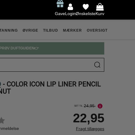
Gave
Login
Ønskeliste
Kurv
TANNING
ØVRIGE
TILBUD
MÆRKER
OVERSIGT
PRØV DUFTGUIDEN👉
D
- COLOR ICON LIP LINER PENCIL
NUT
24,95
SET TIL
22,95
anmeldelse
Fragt tillægges