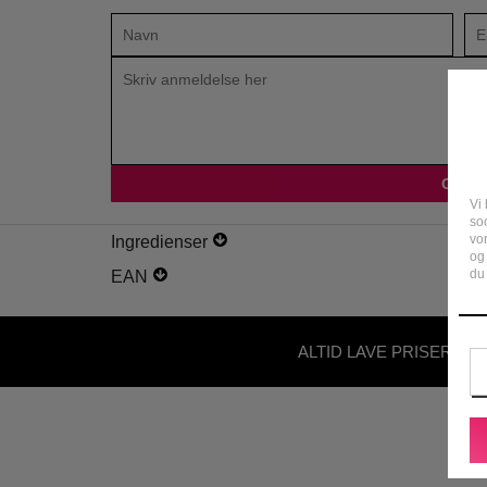
Vi 
soc
vo
Ingredienser
og
du 
EAN
ALTID LAVE PRISER - U
ABONNEMENT