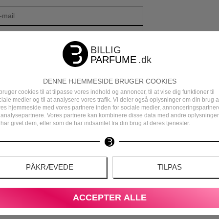
DENNE HJEMMESIDE BRUGER COOKIES
bruger cookies til at tilpasse vores indhold og annoncer, til at vise dig funktioner til
iale medier og til at analysere vores trafik. Vi deler også oplysninger om din brug a
res hjemmeside med vores partnere inden for sociale medier, annonceringspartner
 analysepartnere. Vores partnere kan kombinere disse data med andre oplysninger
har givet dem, eller som de har indsamlet fra din brug af deres tjenester.
DEN
DANSK E-MÆRKET WEBSHOP
PÅKRÆVEDE
TILPAS
S
ACCEPTER ALLE