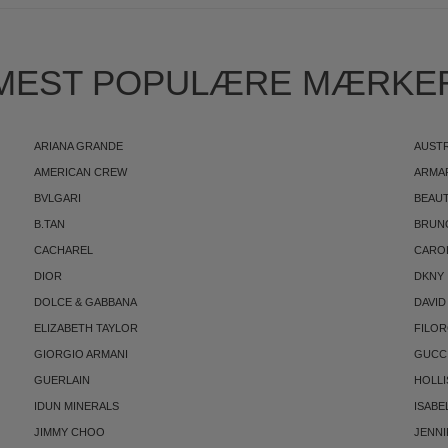
MEST POPULÆRE MÆRKE
ARIANA GRANDE
AUST
AMERICAN CREW
ARMA
BVLGARI
BEAUT
B.TAN
BRUN
CACHAREL
CARO
DIOR
DKNY
DOLCE & GABBANA
DAVID
ELIZABETH TAYLOR
FILO
GIORGIO ARMANI
GUCC
GUERLAIN
HOLLI
IDUN MINERALS
ISABE
JIMMY CHOO
JENNI