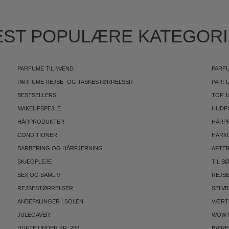
ST POPULÆRE KATEGOR
PARFUME TIL MÆND
PARFU
PARFUME REJSE- OG TASKESTØRRELSER
PARF
BESTSELLERS
TOP 1
MAKEUPSPEJLE
HUDP
HÅRPRODUKTER
HÅRP
CONDITIONER
HÅRK
BARBERING OG HÅRFJERNING
AFTE
SKÆGPLEJE
TIL B
SEX OG SAMLIV
REJS
REJSESTØRRELSER
SELV
ANBEFALINGER I SOLEN
VÆRT
JULEGAVER
WOW 
DUFTE UNDER KR. 200
BÆRE