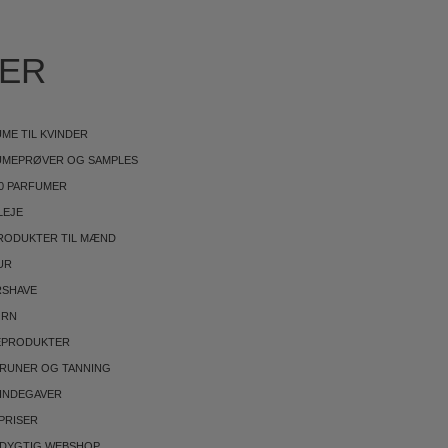
IER
ME TIL KVINDER
UMEPRØVER OG SAMPLES
0 PARFUMER
LEJE
RODUKTER TIL MÆND
UR
RSHAVE
ØRN
EPRODUKTER
BRUNER OG TANNING
INDEGAVER
PRISER
DYGTIG WEBSHOP