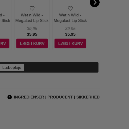
d -
Wet n Wild -
Wet n Wild -
Wet n Wild -
 Stick
Megalast Lip Stick
Megalast Lip Stick
Megalast Lip Stick
 Me
Strawberry
Tanger Ring The
Fire Fighting
39,95
39,95
39,95
Lingerie
Alarm
35,95
35,95
35,95
URV
LÆG I KURV
LÆG I KURV
LÆG I KURV
Læbepleje
INGREDIENSER | PRODUCENT | SIKKERHED