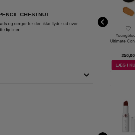
 PENCIL CHESTNUT
lads og sørger for den ikke flyder ud over
 lip liner.
n Wild - Wild
Wet n Wild - Color
Wet n Wild -
Youngbloo
e Nail Color -
Icon 10 Pan
Megalast Incognito
Ultimate Con
ack Créme
Palette Lights Off
All Day Full
Tan De
39,95
89,00
79,00
Coverage
35,95
74,95
68,95
250,00
Concealer Light
Medium
ÆG I KURV
LÆG I KURV
LÆG I KURV
LÆG I K
%
-56%
-30%
WOW PRIS
X10