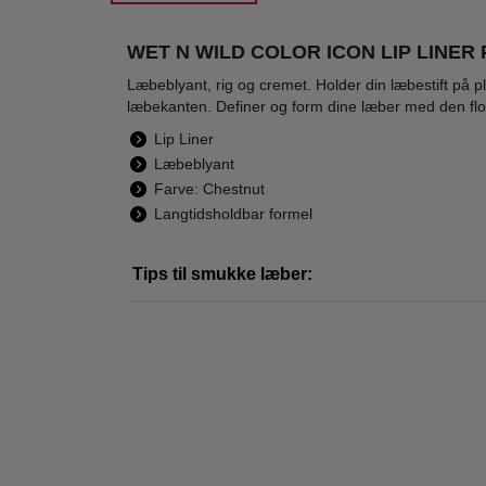
WET N WILD COLOR ICON LIP LINER
Læbeblyant, rig og cremet. Holder din læbestift på p
læbekanten. Definer og form dine læber med den flotte
Wet n Wild - Color
Wet n Wild - Color
Wet 
Lip Liner
Icon Glitter
Icon Lip Liner
Shin
Læbeblyant
Eyeshadow Single
Pencil Fab Fuschia
Bl
29,95
24,95
Farve: Chestnut
- Toasty
18,95
22,95
Langtidsholdbar formel
LÆG I KURV
LÆG I KURV
L
Tips til smukke læber:
-15