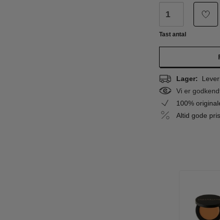
Tast antal
Lager:
Leveri
Vi er godkend
100% origina
Altid gode pr
LIGHT
-16%
MEDIUM