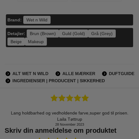
Brand:
Wet n Wild
Detajler:
Brun (Brown)
Guld (Gold)
Grå (Grey)
Beige
Makeup
ALT WET N WILD
ALLE MÆRKER
DUFTGUIDE
INGREDIENSER | PRODUCENT | SIKKERHED
Lang holdbarhed og vedholdende farve,super god til prisen.
Laila Tøttrup
28 November 2023
Skriv din anmeldelse om produktet