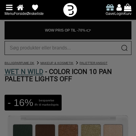
Menu
Forside
Ønskeliste
Gave
Login
Kurv
WOW PRIS OP TIL -70% 👉
BILLIGPARFUME.DK
MAKEUP & KOSMETIK
PALETTER ANSIGT
WET N WILD
- COLOR ICON 10 PAN
PALETTE LIGHTS OFF
- 16%
besparelse
ifh til markedspris