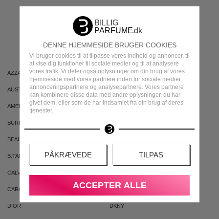
MEST POPULÆRE
MÆRKER
DENNE HJEMMESIDE BRUGER COOKIES
Vi bruger cookies til at tilpasse vores indhold og annoncer, til
at vise dig funktioner til sociale medier og til at analysere
vores trafik. Vi deler også oplysninger om din brug af vores
AZZARO
ARIANA GRANDE
hjemmeside med vores partnere inden for sociale medier,
annonceringspartnere og analysepartnere. Vores partnere
AUSTRALIAN GOLD
AUSTRALIAN BODYCARE
kan kombinere disse data med andre oplysninger, du har
givet dem, eller som de har indsamlet fra din brug af deres
AMERICAN CREW
ARMAF
tjenester.
BURBERRY
BVLGARI
BEAUTE PACIFIQUE
BADEANSTALTEN
PÅKRÆVEDE
TILPAS
B.TAN
BRUNO BANANI
CALVIN KLEIN
CACHAREL
ACCEPTER ALLE
CAROLINA HERRERA
CLEAN
DIOR
DKNY