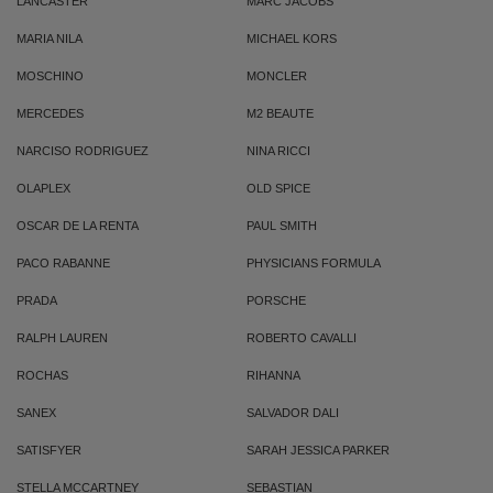
LANCASTER
MARC JACOBS
MARIA NILA
MICHAEL KORS
MOSCHINO
MONCLER
MERCEDES
M2 BEAUTE
NARCISO RODRIGUEZ
NINA RICCI
OLAPLEX
OLD SPICE
OSCAR DE LA RENTA
PAUL SMITH
PACO RABANNE
PHYSICIANS FORMULA
PRADA
PORSCHE
RALPH LAUREN
ROBERTO CAVALLI
ROCHAS
RIHANNA
SANEX
SALVADOR DALI
SATISFYER
SARAH JESSICA PARKER
STELLA MCCARTNEY
SEBASTIAN