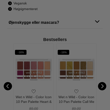
Vegansk
Højpigmenteret
Øjenskygge eller mascara?
Bestsellers
-16%
-16%
-16%
Mega
Wet n Wild - Color Icon
Wet n Wild - Color Icon
Wet n
 Very
10 Pan Palette Heart &
10 Pan Palette Call Me
10 P
Sol
Sunshine
89,00
89,00