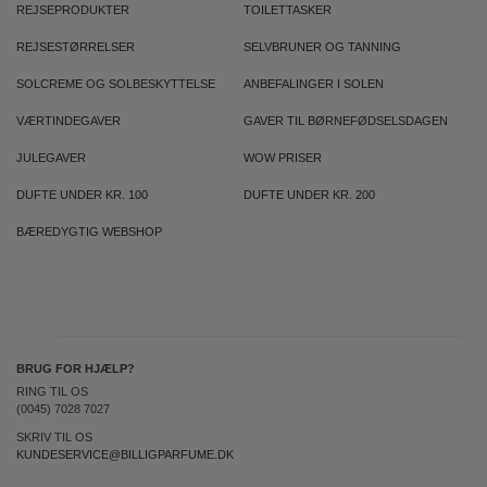
REJSEPRODUKTER
TOILETTASKER
REJSESTØRRELSER
SELVBRUNER OG TANNING
SOLCREME OG SOLBESKYTTELSE
ANBEFALINGER I SOLEN
VÆRTINDEGAVER
GAVER TIL BØRNEFØDSELSDAGEN
JULEGAVER
WOW PRISER
DUFTE UNDER KR. 100
DUFTE UNDER KR. 200
BÆREDYGTIG WEBSHOP
BRUG FOR HJÆLP?
RING TIL OS
(0045) 7028 7027
SKRIV TIL OS
KUNDESERVICE@BILLIGPARFUME.DK