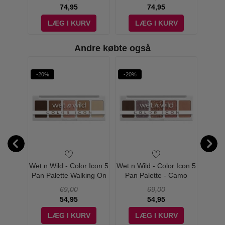
74,95
74,95
V
LÆG I KURV
LÆG I KURV
Andre købte også
-20%
-20%
 -
Wet n Wild - Color Icon 5
Wet n Wild - Color Icon 5
Wet n
tion -
Pan Palette Walking On
Pan Palette - Camo
Glitte
Eggshells
Flaunt
69,00
69,00
54,95
54,95
V
LÆG I KURV
LÆG I KURV