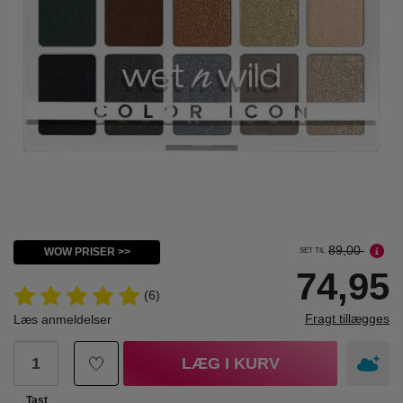
89,00
WOW PRISER >>
SET TIL
74,95
(6)
Fragt tillægges
Læs anmeldelser
LÆG I KURV
Tast