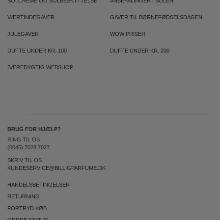
SOLCREME OG SOLBESKYTTELSE
ANBEFALINGER I SOLEN
VÆRTINDEGAVER
GAVER TIL BØRNEFØDSELSDAGEN
JULEGAVER
WOW PRISER
DUFTE UNDER KR. 100
DUFTE UNDER KR. 200
BÆREDYGTIG WEBSHOP
BRUG FOR HJÆLP?
RING TIL OS
(0045) 7028 7027
SKRIV TIL OS
KUNDESERVICE@BILLIGPARFUME.DK
HANDELSBETINGELSER
RETURNING
FORTRYD KØB