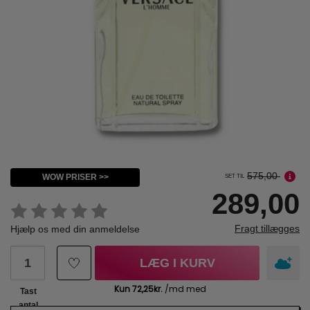
575,00
WOW PRISER >>
SET TIL
289,00
Fragt tillægges
Hjælp os med din anmeldelse
LÆG I KURV
Tast
antal