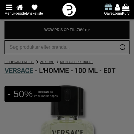
Menu
Forside
Ønskeliste
Gave
Login
Kurv
WOW PRIS OP TIL -70% 👉
BILLIGPARFUME.DK
PARFUME
MÆND - HERREDUFTE
VERSACE
- L'HOMME - 100 ML - EDT
- 50%
besparelse
ifh til markedspris