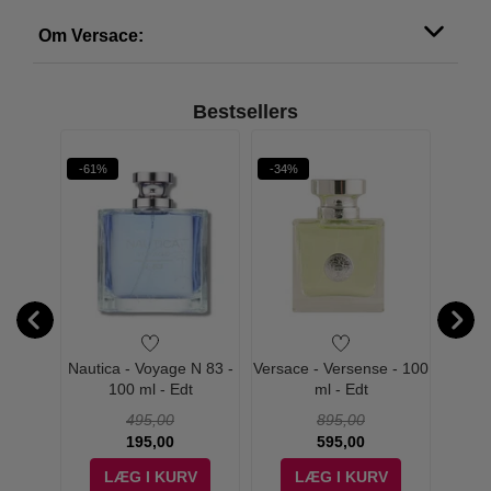
Om Versace:
Bestsellers
-61%
-34%
-63%
or Men
Nautica - Voyage N 83 -
Versace - Versense - 100
Vers
tion
100 ml - Edt
ml - Edt
Me
Bright Crystal
495,00
895,00
195,00
595,00
Eros:
V
LÆG I KURV
LÆG I KURV