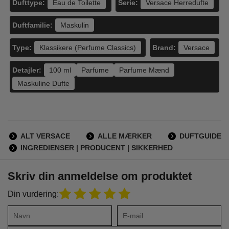
Dufttype:
Serie:
Eau de Toilette
Versace Herredufte
Duftfamilie:
Maskulin
Type:
Brand:
Klassikere (Perfume Classics)
Versace
Detajler:
100 ml
Parfume
Parfume Mænd
Maskuline Dufte
ALT VERSACE
ALLE MÆRKER
DUFTGUIDE
INGREDIENSER | PRODUCENT | SIKKERHED
Skriv din anmeldelse om produktet
Din vurdering: