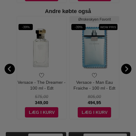
Andre købte også
Ønskeskyen Favorit
-39%
-39%
-32%
WOW PRIS
Dylan Blue
n -
Versace - The Dreamer -
Versace - Man Eau
Versa
00 ml -
100 ml - Edt
Fraiche - 100 ml - Edt
575,00
805,00
349,00
494,95
V
LÆG I KURV
LÆG I KURV