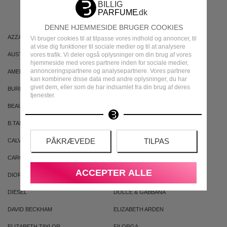
MÆRKER
DENNE HJEMMESIDE BRUGER COOKIES
AZZARO
ARIANA GRANDE
Vi bruger cookies til at tilpasse vores indhold og annoncer, til
at vise dig funktioner til sociale medier og til at analysere
AUSTRALIAN GOLD
AUSTRALIAN BODYCARE
vores trafik. Vi deler også oplysninger om din brug af vores
hjemmeside med vores partnere inden for sociale medier,
annonceringspartnere og analysepartnere. Vores partnere
AMERICAN CREW
ARMAF
kan kombinere disse data med andre oplysninger, du har
givet dem, eller som de har indsamlet fra din brug af deres
BURBERRY
BVLGARI
tjenester.
BEAUTE PACIFIQUE
BADEANSTALTEN
B.TAN
BRUNO BANANI
PÅKRÆVEDE
TILPAS
CALVIN KLEIN
CACHAREL
CAROLINA HERRERA
CLEAN
ACCEPTER ALLE
DIOR
DKNY
DIESEL
DOLCE & GABBANA
DAVID BECKHAM
ELIZABETH ARDEN
ELIZABETH TAYLOR
FILORGA