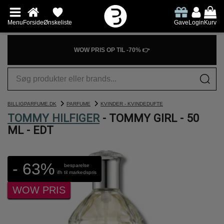
Menu
Forside
Ønskeliste
Gave
Login
Kurv
WOW PRIS OP TIL -70% 👉
BILLIGPARFUME.DK
PARFUME
KVINDER - KVINDEDUFTE
TOMMY HILFIGER
- TOMMY GIRL - 50
ML - EDT
- 63%
besparelse
ifh til markedspris
WOW PRIS