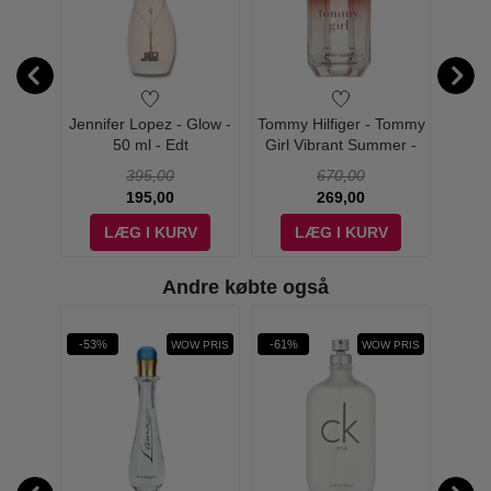
Tommy -
Jennifer Lopez - Glow -
Tommy Hilfiger - Tommy
Tommy
t
50 ml - Edt
Girl Vibrant Summer -
Bo
100 ml - Edt
395,00
670,00
195,00
269,00
V
LÆG I KURV
LÆG I KURV
Andre købte også
rit
-53%
-61%
-59%
W PRIS
WOW PRIS
WOW PRIS