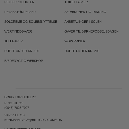
REJSEPRODUKTER
TOILETTASKER
REJSESTØRRELSER
SELVBRUNER OG TANNING
SOLCREME OG SOLBESKYTTELSE
ANBEFALINGER I SOLEN
VÆRTINDEGAVER
GAVER TIL BØRNEFØDSELSDAGEN
JULEGAVER
WOW PRISER
DUFTE UNDER KR. 100
DUFTE UNDER KR. 200
BÆREDYGTIG WEBSHOP
BRUG FOR HJÆLP?
RING TIL OS
(0045) 7028 7027
SKRIV TIL OS
KUNDESERVICE@BILLIGPARFUME.DK