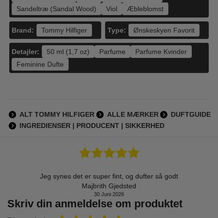
Sandeltræ (Sandal Wood)
Viol
Æbleblomst
Brand:
Type:
Tommy Hilfiger
Ønskeskyen Favorit
Detajler:
50 ml (1,7 oz)
Parfume
Parfume Kvinder
Feminine Dufte
ALT TOMMY HILFIGER
ALLE MÆRKER
DUFTGUIDE
INGREDIENSER | PRODUCENT | SIKKERHED
Jeg synes det er super fint, og dufter så godt
Majbrith Gjedsted
30 Juni 2026
Skriv din anmeldelse om produktet