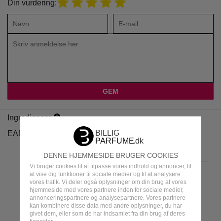
Din vurdering:
Ingredienser
EAN
DENNE HJEMMESIDE BRUGER COOKIES
Vi bruger cookies til at tilpasse vores indhold og annoncer, til
at vise dig funktioner til sociale medier og til at analysere
vores trafik. Vi deler også oplysninger om din brug af vores
hjemmeside med vores partnere inden for sociale medier,
annonceringspartnere og analysepartnere. Vores partnere
kan kombinere disse data med andre oplysninger, du har
givet dem, eller som de har indsamlet fra din brug af deres