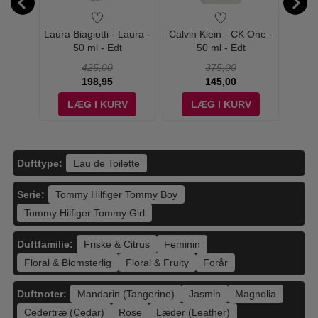
ernity
Laura Biagiotti - Laura -
Calvin Klein - CK One -
Laura 
 - Edp
50 ml - Edt
50 ml - Edt
425,00
375,00
198,95
145,00
V
LÆG I KURV
LÆG I KURV
Dufttype:
Eau de Toilette
Serie:
Tommy Hilfiger Tommy Boy
Tommy Hilfiger Tommy Girl
Duftfamilie:
Friske & Citrus
Feminin
Floral & Blomsterlig
Floral & Fruity
Forår
Duftnoter:
Mandarin (Tangerine)
Jasmin
Magnolia
Cedertræ (Cedar)
Rose
Læder (Leather)