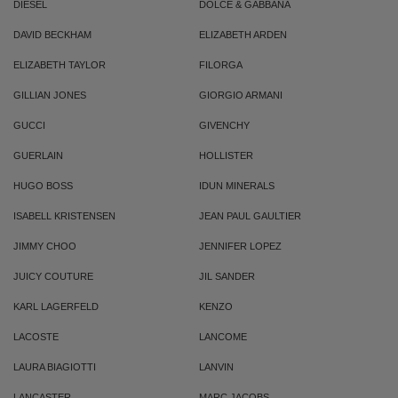
DIESEL
DOLCE & GABBANA
DAVID BECKHAM
ELIZABETH ARDEN
ELIZABETH TAYLOR
FILORGA
GILLIAN JONES
GIORGIO ARMANI
GUCCI
GIVENCHY
GUERLAIN
HOLLISTER
HUGO BOSS
IDUN MINERALS
ISABELL KRISTENSEN
JEAN PAUL GAULTIER
JIMMY CHOO
JENNIFER LOPEZ
JUICY COUTURE
JIL SANDER
KARL LAGERFELD
KENZO
LACOSTE
LANCOME
LAURA BIAGIOTTI
LANVIN
LANCASTER
MARC JACOBS