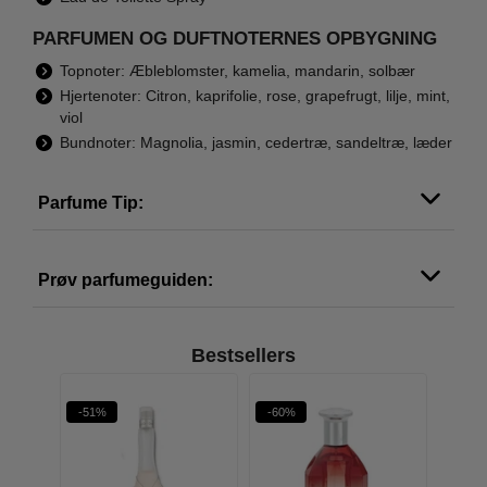
PARFUMEN OG DUFTNOTERNES OPBYGNING
Topnoter: Æbleblomster, kamelia, mandarin, solbær
Hjertenoter: Citron, kaprifolie, rose, grapefrugt, lilje, mint,
viol
Bundnoter: Magnolia, jasmin, cedertræ, sandeltræ, læder
Parfume Tip:
Prøv parfumeguiden:
Bestsellers
rit
-51%
-60%
-63%
W PRIS