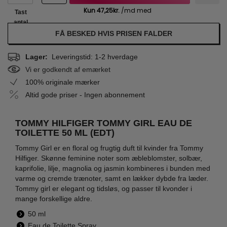
Tast
antal
FÅ BESKED HVIS PRISEN FALDER
Lager:
Leveringstid: 1-2 hverdage
Vi er godkendt af emærket
100% originale mærker
Altid gode priser - Ingen abonnement
TOMMY HILFIGER TOMMY GIRL EAU DE
TOILETTE 50 ML (EDT)
Tommy Girl er en floral og frugtig duft til kvinder fra Tommy
Hilfiger. Skønne feminine noter som æbleblomster, solbær,
kaprifolie, lilje, magnolia og jasmin kombineres i bunden med
varme og cremde trænoter, samt en lækker dybde fra læder.
Tommy girl er elegant og tidsløs, og passer til kvonder i
mange forskellige aldre.
50 ml
Eau de Toilette Spray