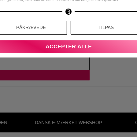
m produktet
PÅKRÆVEDE
TILPAS
ACCEPTER ALLE
DEN
DANSK E-MÆRKET WEBSHOP