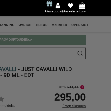
Gave
Login
Ønskeliste
Kurv
TANNING
ØVRIGE
TILBUD
MÆRKER
OVERSIGT
PRØV DUFTGUIDEN👉
AVALLI
- JUST CAVALLI WILD
- 90 ML - EDT
600,00
SET TIL
295,00
anmeldelse
Fragt tillægges