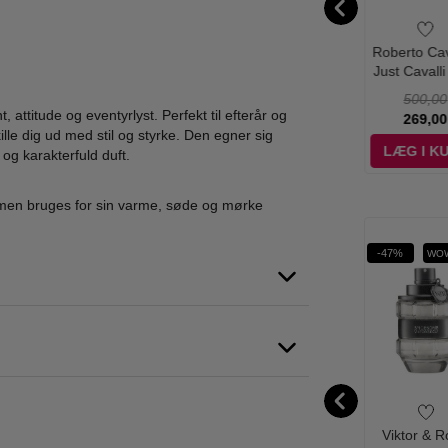
ister - Feelin
Kenzo - Jungle
Tommy Hilfiger -
Roberto Cava
d For Him -
Homme Eau de
Tommy Boy
Just Cavalli
0 ml - Edt
Toilette - 75 ml
Endless Summer -
Me Magic fo
500,00
695,00
670,00
500,00
100 ml - Edt
Eau de Toile
attitude og eventyrlyst. Perfekt til efterår og
239,00
394,95
198,95
269,00
90 ml
kille dig ud med stil og styrke. Den egner sig
ÆG I KURV
LÆG I KURV
LÆG I KURV
LÆG I K
og karakterfuld duft.
t, men bruges for sin varme, søde og mørke
%
-37%
-36%
-47%
WOW PRIS
WOW
tor & Rolf -
Viktor & Rolf -
Bvlgari - MAN in
Viktor & Ro