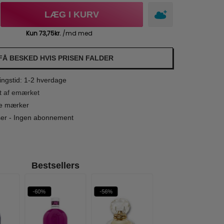
LÆG I KURV
FÅ BESKED HVIS PRISEN FALDER
ngstid: 1-2 hverdage
t af emærket
le mærker
iser - Ingen abonnement
Bestsellers
-60%
-56%
-57%