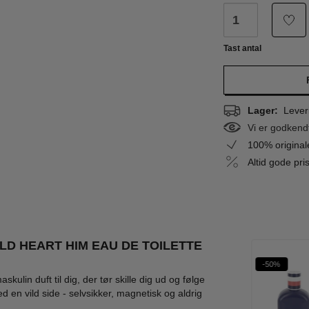
Tast antal
Lager:
Leveri
Vi er godkend
100% origina
Altid gode pr
LD HEART HIM EAU DE TOILETTE
%
-60%
-45%
-50%
skulin duft til dig, der tør skille dig ud og følge
 en vild side - selvsikker, magnetisk og aldrig