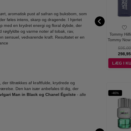
 tørt, aromatisk pust af safran og buksbom, som
er føles intens, skarp og dragende. I hjertet
 med en krydret energi og floral dybde, der
d røgfyldte og varme noter af tobak, rav,
rto Cavalli -
Roberto Cavalli -
Roberto Cavalli -
Tommy Hilfi
n sensuel, vedvarende kraft. Resultatet er en
Assoluto - 75
Paradiso Azzurro -
Sweet Fericious
Tommy Now 
gance
ml - Edp
100 ml - Edp
Eau de Parfum -
ml - Ed
695,00
750,00
695,00
595,00
75 ml
325,00
298,95
384,95
298,95
ÆG I KURV
LÆG I KURV
LÆG I KURV
LÆG I K
g, der tiltrækkes af kraftfulde, krydrede og
relse. Den kan især anbefales til dig, der
%
-43%
-70%
-46%
WOW PRIS
vlgari Man in Black og Chanel Égoïste
- alle