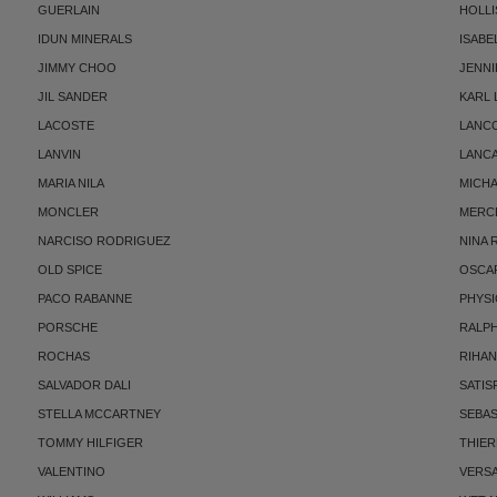
GUERLAIN
HOLLI
IDUN MINERALS
ISABE
JIMMY CHOO
JENNI
JIL SANDER
KARL
LACOSTE
LANC
LANVIN
LANC
MARIA NILA
MICH
MONCLER
MERC
NARCISO RODRIGUEZ
NINA 
OLD SPICE
OSCAR
PACO RABANNE
PHYSI
PORSCHE
RALP
ROCHAS
RIHA
SALVADOR DALI
SATIS
STELLA MCCARTNEY
SEBAS
TOMMY HILFIGER
THIE
VALENTINO
VERS