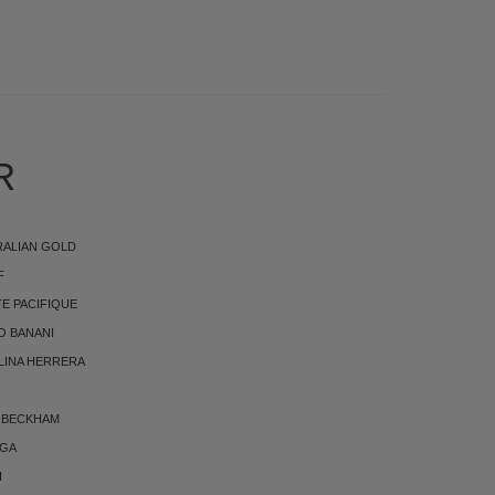
KØNHEDSPRODUKTER
R
RALIAN GOLD
F
E PACIFIQUE
O BANANI
LINA HERRERA
 BECKHAM
RGA
I