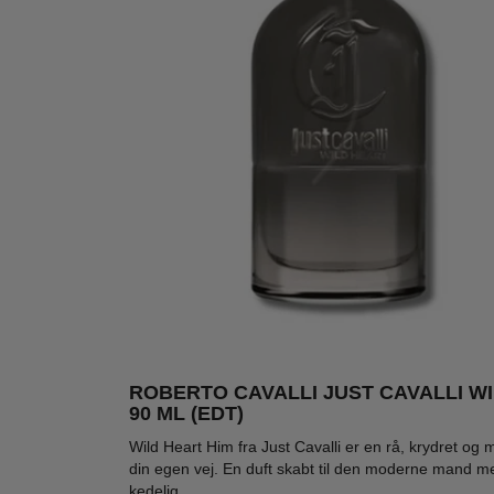
ROBERTO CAVALLI JUST CAVALLI WI
90 ML (EDT)
-60%
-48%
-53
Wild Heart Him fra Just Cavalli er en rå, krydret og ma
din egen vej. En duft skabt til den moderne mand med
kedelig.