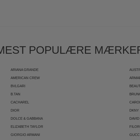
S
MEST POPULÆRE MÆRKE
ARIANA GRANDE
AUST
AMERICAN CREW
ARMA
BVLGARI
BEAUT
B.TAN
BRUN
CACHAREL
CARO
DIOR
DKNY
DOLCE & GABBANA
DAVID
ELIZABETH TAYLOR
FILO
GIORGIO ARMANI
GUCC