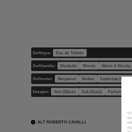
Spi
de To
L
Dufttype:
Eau de Toilette
Duftfamilie:
Maskulin
Woody
Warm & Woody
Duftnoter:
Bergamot
Amber
Cedertræ (Cedar
Detajler:
Sort (Black)
Grå (Grey)
Parfume
Vi 
soc
ALT ROBERTO CAVALLI
vo
og
du 