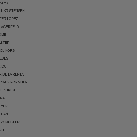
STER
LL KRISTENSEN
FER LOPEZ
 LAGERFELD
OME
ASTER
AEL KORS
EDES
RICCI
 DE LA RENTA
CIANS FORMULA
H LAUREN
NNA
FYER
TIAN
RRY MUGLER
ACE