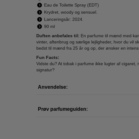
Eau de Toilette Spray (EDT)
Krydret, woody og sensuel.
Abercrombie &
John Varvatos - XX
Holl
Lanceringsår: 2024.
Fitch - Away
- 125 ml - Edt
Goo
90 ml
Tonight Man - 100
10
555,00
695,00
ml - Edt
Duften anbefales til:
En parfume til mænd med kant, 
289,00
398,00
vinter, aftenbrug og særlige lejligheder, hvor du vil s
LÆG I KURV
LÆG I KURV
L
bedst til mænd fra 25 år og op, der ønsker en intens 
Fun Facts:
Vidste du? At tobak i parfume ikke lugter af cigare
signatur?
-47
Anvendelse:
Prøv parfumeguiden:
Vik