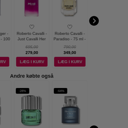
ger -
Roberto Cavalli -
Roberto Cavalli -
Roberto Cavalli -
- 100
Just Cavalli Her
Paradiso - 75 ml -
Uomo Eau de
t
Wild Heart - 90 ml
Edp
Parfum - 100 ml
695,00
790,00
795,00
- Edp
279,00
349,00
345,00
URV
LÆG I KURV
LÆG I KURV
LÆG I KURV
Andre købte også
-28%
-64%
-48%
WOW PRIS