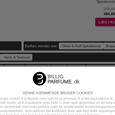
cebomb Eau
Spicebomb
Black Parfum -
Spicebomb
ilette - 90 ml
Extreme - 50 ml -
100 ml
de Toilette -
935,00
780,00
1.395,00
935,00
Edp
494,95
489,00
895,00
494,95
ÆG I KURV
LÆG I KURV
LÆG I KURV
LÆG I K
Duften minder om:
Viktor & Rolf Spicebomb
Bvlga
Varm & Sensuel
)
Geranium
Rav (Amber)
Vetiver
Tobacco
Safran (Saffron)
Parfume Mænd
Maskuline Dufte
2024
DENNE HJEMMESIDE BRUGER COOKIES
bruger cookies til at tilpasse vores indhold og annoncer, til at vise dig funktioner til
iale medier og til at analysere vores trafik. Vi deler også oplysninger om din brug a
ALLE MÆRKER
DUFTGUIDE
res hjemmeside med vores partnere inden for sociale medier, annonceringspartner
 analysepartnere. Vores partnere kan kombinere disse data med andre oplysninger
har givet dem, eller som de har indsamlet fra din brug af deres tjenester.