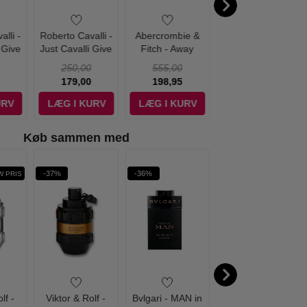
lli -
Roberto Cavalli -
Abercrombie &
Abercrombie &
 Give
Just Cavalli Give
Fitch - Away
Fitch - Away
r Him
Me Magic for Him
Tonight Man - 50
Tonight Man - 100
250,00
555,00
555,00
tte -
Eau de Toilette -
ml - Edt
ml - Edt
179,00
198,95
289,00
30 ml
URV
LÆG I KURV
LÆG I KURV
LÆG I KURV
Køb sammen med
-37%
-36%
-47%
 PRIS
WOW PRIS
lf -
Viktor & Rolf -
Bvlgari - MAN in
Viktor & Rolf -