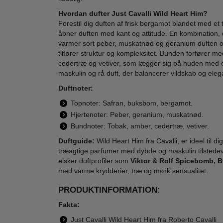
Hvordan dufter Just Cavalli Wild Heart Him?
Forestil dig duften af frisk bergamot blandet med et
åbner duften med kant og attitude. En kombination, d
varmer sort peber, muskatnød og geranium duften op
tilfører struktur og kompleksitet. Bunden forfører me
Roberto Cavalli -
Roberto Cavalli -
Robe
cedertræ og vetiver, som lægger sig på huden med e
Paradiso Eau de
Paradiso Assoluto
Nero 
maskulin og rå duft, der balancerer vildskab og ele
Parfum - 100 ml
- 75 ml - Edp
825,00
630,00
Duftnoter:
329,00
325,00
Topnoter: Safran, buksbom, bergamot.
LÆG I KURV
LÆG I KURV
L
Hjertenoter: Peber, geranium, muskatnød.
Bundnoter: Tobak, amber, cedertræ, vetiver.
Duftguide:
Wild Heart Him fra Cavalli, er ideel til di
træagtige parfumer med dybde og maskulin tilstedevæ
-48%
-43%
-52
WOW PRIS
elsker duftprofiler som
Viktor & Rolf Spicebomb, B
med varme krydderier, træ og mørk sensualitet.
PRODUKTINFORMATION:
Fakta:
Just Cavalli Wild Heart Him fra Roberto Cavalli