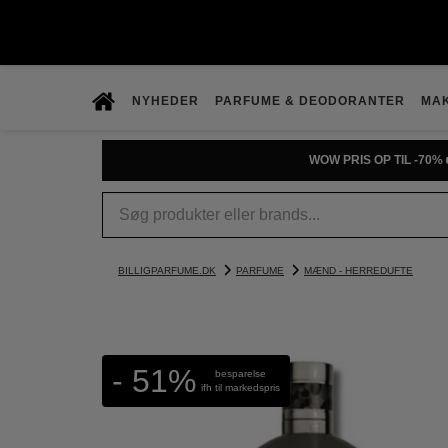
NYHEDER
PARFUME & DEODORANTER
MA
WOW PRIS OP TIL -70% 
BILLIGPARFUME.DK
PARFUME
MÆND - HERREDUFTE
- 51%
besparelse
ifh til markedspris