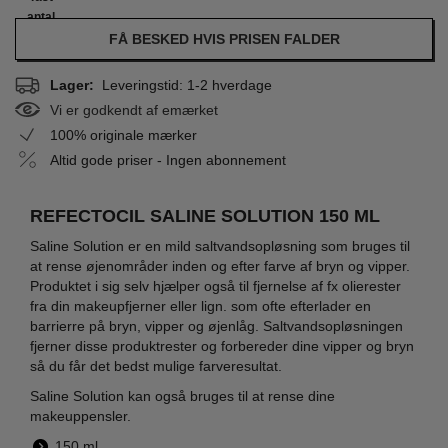
antal
FÅ BESKED HVIS PRISEN FALDER
Lager:
Leveringstid: 1-2 hverdage
Vi er godkendt af emærket
100% originale mærker
Altid gode priser - Ingen abonnement
REFECTOCIL SALINE SOLUTION 150 ML
Saline Solution er en mild saltvandsopløsning som bruges til
at rense øjenområder inden og efter farve af bryn og vipper.
Produktet i sig selv hjælper også til fjernelse af fx olierester
fra din makeupfjerner eller lign. som ofte efterlader en
barrierre på bryn, vipper og øjenlåg. Saltvandsopløsningen
fjerner disse produktrester og forbereder dine vipper og bryn
så du får det bedst mulige farveresultat.
Saline Solution kan også bruges til at rense dine
makeuppensler.
150 ml