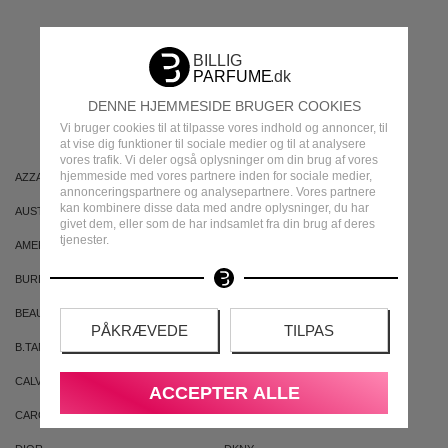
MEST POPULÆRE
MÆRKER
DENNE HJEMMESIDE BRUGER COOKIES
Vi bruger cookies til at tilpasse vores indhold og annoncer, til
at vise dig funktioner til sociale medier og til at analysere
vores trafik. Vi deler også oplysninger om din brug af vores
hjemmeside med vores partnere inden for sociale medier,
AZZARO
ARIANA GRANDE
annonceringspartnere og analysepartnere. Vores partnere
kan kombinere disse data med andre oplysninger, du har
AUSTRALIAN GOLD
AUSTRALIAN BODYCARE
givet dem, eller som de har indsamlet fra din brug af deres
tjenester.
AMERICAN CREW
ARMAF
BURBERRY
BVLGARI
BEAUTE PACIFIQUE
BADEANSTALTEN
PÅKRÆVEDE
TILPAS
B.TAN
BRUNO BANANI
CALVIN KLEIN
CACHAREL
ACCEPTER ALLE
CAROLINA HERRERA
CLEAN