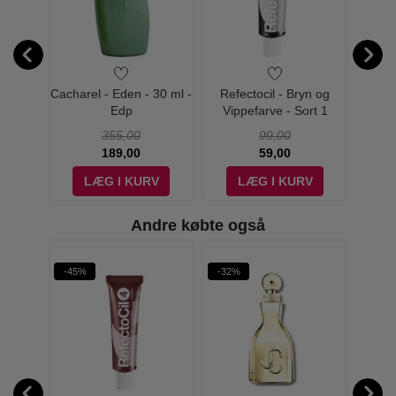
idant
Cacharel - Eden - 30 ml -
Refectocil - Bryn og
Refe
0
Edp
Vippefarve - Sort 1
Vippef
355,00
99,00
189,00
59,00
V
LÆG I KURV
LÆG I KURV
Andre købte også
Øn
-45%
-32%
-41%
W PRIS