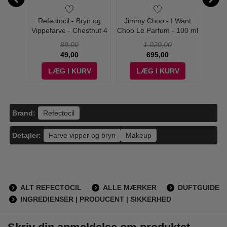
110 ml
Refectocil - Bryn og
Jimmy Choo - I Want
Dolce
Vippefarve - Chestnut 4
Choo Le Parfum - 100 ml
One F
89,00
1.020,00
49,00
695,00
V
LÆG I KURV
LÆG I KURV
Brand:
Refectocil
Detajler:
Farve vipper og bryn
Makeup
ALT REFECTOCIL
ALLE MÆRKER
DUFTGUIDE
INGREDIENSER | PRODUCENT | SIKKERHED