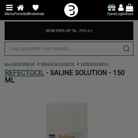
Menu
Forside
Ønskeliste
Gave
Login
Kurv
WOW PRIS OP TIL -70% 👉
BILLIGPARFUME.DK
MAKEUP & KOSMETIK
VIPPER OG BRYN
REFECTOCIL
- SALINE SOLUTION - 150
ML