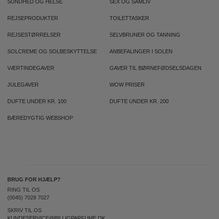
SUNDHED OG HELSE
SEX OG SAMLIV
REJSEPRODUKTER
TOILETTASKER
REJSESTØRRELSER
SELVBRUNER OG TANNING
SOLCREME OG SOLBESKYTTELSE
ANBEFALINGER I SOLEN
VÆRTINDEGAVER
GAVER TIL BØRNEFØDSELSDAGEN
JULEGAVER
WOW PRISER
DUFTE UNDER KR. 100
DUFTE UNDER KR. 200
BÆREDYGTIG WEBSHOP
BRUG FOR HJÆLP?
RING TIL OS
(0045) 7028 7027
SKRIV TIL OS
KUNDESERVICE@BILLIGPARFUME.DK