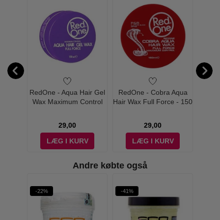
l of
RedOne - Aqua Hair Gel
RedOne - Cobra Aqua
RedOne
k - 300
Wax Maximum Control
Hair Wax Full Force - 150
Wax F
Violetta - 150 ml
ml
29,00
29,00
V
LÆG I KURV
LÆG I KURV
Andre købte også
-22%
-41%
-34%