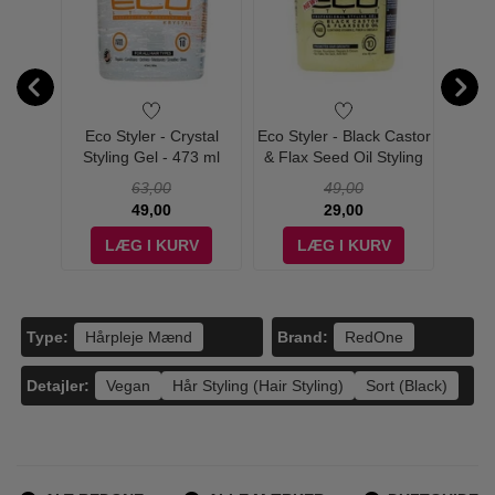
rinolie
Eco Styler - Crystal
Eco Styler - Black Castor
Dax 
 ml
Styling Gel - 473 ml
& Flax Seed Oil Styling
Gel - 235 ml
63,00
49,00
49,00
29,00
V
LÆG I KURV
LÆG I KURV
Type:
Brand:
Hårpleje Mænd
RedOne
Detajler:
Vegan
Hår Styling (Hair Styling)
Sort (Black)