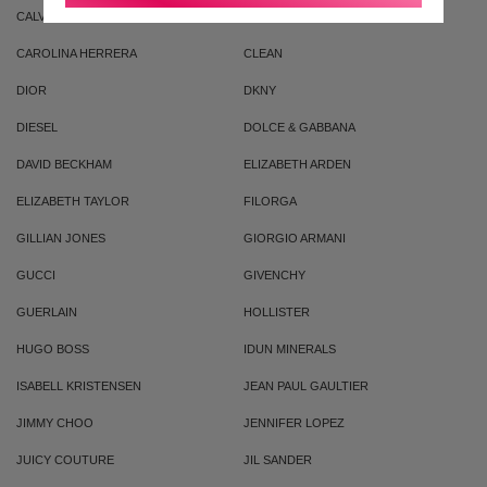
CALVIN KLEIN
CACHAREL
CAROLINA HERRERA
CLEAN
DIOR
DKNY
DIESEL
DOLCE & GABBANA
DAVID BECKHAM
ELIZABETH ARDEN
ELIZABETH TAYLOR
FILORGA
GILLIAN JONES
GIORGIO ARMANI
GUCCI
GIVENCHY
GUERLAIN
HOLLISTER
HUGO BOSS
IDUN MINERALS
ISABELL KRISTENSEN
JEAN PAUL GAULTIER
JIMMY CHOO
JENNIFER LOPEZ
JUICY COUTURE
JIL SANDER