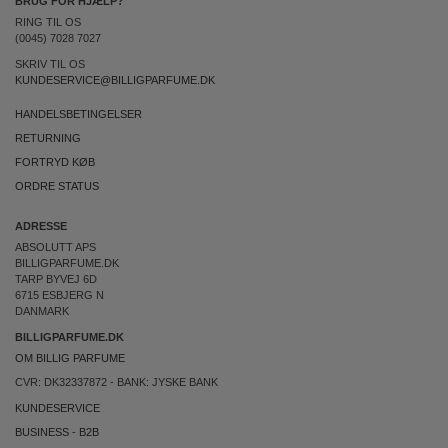
BRUG FOR HJÆLP?
RING TIL OS
(0045) 7028 7027
SKRIV TIL OS
KUNDESERVICE@BILLIGPARFUME.DK
HANDELSBETINGELSER
RETURNING
FORTRYD KØB
ORDRE STATUS
ADRESSE
ABSOLUTT APS
BILLIGPARFUME.DK
TARP BYVEJ 6D
6715 ESBJERG N
DANMARK
BILLIGPARFUME.DK
OM BILLIG PARFUME
CVR: DK32337872 - BANK: JYSKE BANK
KUNDESERVICE
BUSINESS
-
B2B