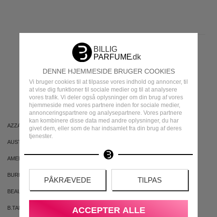
MEST POPULÆRE
DENNE HJEMMESIDE BRUGER COOKIES
Vi bruger cookies til at tilpasse vores indhold og annoncer, til
MÆRKER
at vise dig funktioner til sociale medier og til at analysere
vores trafik. Vi deler også oplysninger om din brug af vores
hjemmeside med vores partnere inden for sociale medier,
annonceringspartnere og analysepartnere. Vores partnere
kan kombinere disse data med andre oplysninger, du har
AZZARO
ARIANA GRANDE
givet dem, eller som de har indsamlet fra din brug af deres
tjenester.
AUSTRALIAN GOLD
AUSTRALIAN BODYCARE
AMERICAN CREW
ARMAF
BURBERRY
BVLGARI
PÅKRÆVEDE
TILPAS
BEAUTE PACIFIQUE
BADEANSTALTEN
B.TAN
BRUNO BANANI
ACCEPTER ALLE