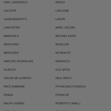
KARL LAGERFELD
KENZO
LACOSTE
LANCOME
LAURA BIAGIOTTI
LANVIN
LANCASTER
MARC JACOBS
MARIA NILA
MICHAEL KORS
MOSCHINO
MONCLER
MERCEDES
M2 BEAUTE
NARCISO RODRIGUEZ
NINA RICCI
OLAPLEX
OLD SPICE
OSCAR DE LA RENTA
PAUL SMITH
PACO RABANNE
PHYSICIANS FORMULA
PRADA
PORSCHE
RALPH LAUREN
ROBERTO CAVALLI